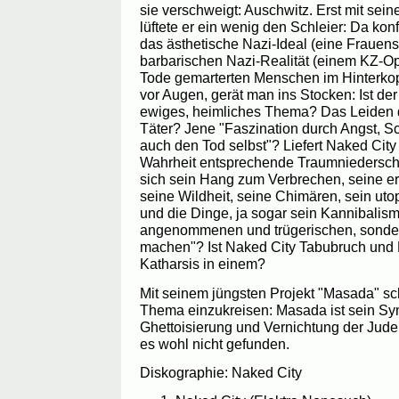
sie verschweigt: Auschwitz. Erst mit sein
lüftete er ein wenig den Schleier: Da kon
das ästhetische Nazi-Ideal (eine Frauensk
barbarischen Nazi-Realität (einem KZ-Op
Tode gemarterten Menschen im Hinterkop
vor Augen, gerät man ins Stocken: Ist de
ewiges, heimliches Thema? Das Leiden d
Täter? Jene "Faszination durch Angst, 
auch den Tod selbst"? Liefert Naked City
Wahrheit entsprechende Traumniederschl
sich sein Hang zum Verbrechen, seine e
seine Wildheit, seine Chimären, sein uto
und die Dinge, ja sogar sein Kannibalism
angenommenen und trügerischen, sonder
machen"? Ist Naked City Tabubruch und
Katharsis in einem?
Mit seinem jüngsten Projekt "Masada" sc
Thema einzukreisen: Masada ist sein Sym
Ghettoisierung und Vernichtung der Jude
es wohl nicht gefunden.
Diskographie: Naked City