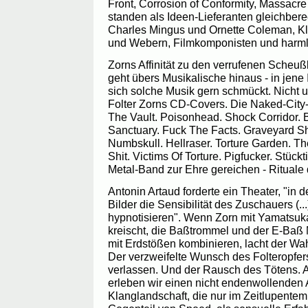
Front, Corrosion of Conformity, Massacr
standen als Ideen-Lieferanten gleichber
Charles Mingus und Ornette Coleman, Kl
und Webern, Filmkomponisten und harm
Zorns Affinität zu den verrufenen Scheuß
geht übers Musikalische hinaus - in jene 
sich solche Musik gern schmückt. Nicht u
Folter Zorns CD-Covers. Die Naked-City-
The Vault. Poisonhead. Shock Corridor.
Sanctuary. Fuck The Facts. Graveyard Shi
Numbskull. Hellraser. Torture Garden. T
Shit. Victims Of Torture. Pigfucker. Stück
Metal-Band zur Ehre gereichen - Rituale
Antonin Artaud forderte ein Theater, "in
Bilder die Sensibilität des Zuschauers (.
hypnotisieren". Wenn Zorn mit Yamatsuk
kreischt, die Baßtrommel und der E-Ba
mit Erdstößen kombinieren, lacht der Wa
Der verzweifelte Wunsch des Folteropfer
verlassen. Und der Rausch des Tötens. 
erleben wir einen nicht endenwollenden 
Klanglandschaft, die nur im Zeitlupentem