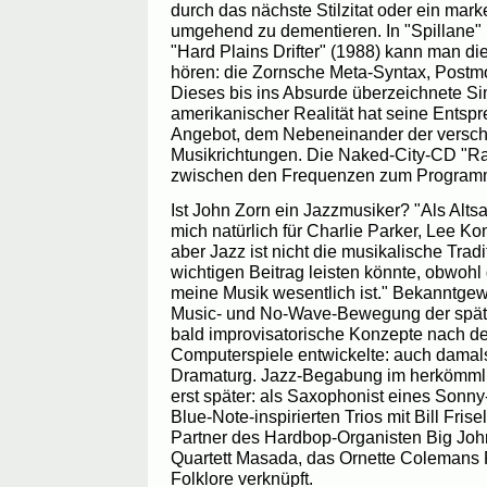
durch das nächste Stilzitat oder ein mar
umgehend zu dementieren. In "Spillane" (
"Hard Plains Drifter" (1988) kann man d
hören: die Zornsche Meta-Syntax, Postmo
Dieses bis ins Absurde überzeichnete Si
amerikanischer Realität hat seine Ents
Angebot, dem Nebeneinander der versc
Musikrichtungen. Die Naked-City-CD "R
zwischen den Frequenzen zum Program
Ist John Zorn ein Jazzmusiker? "Als Altsa
mich natürlich für Charlie Parker, Lee K
aber Jazz ist nicht die musikalische Tradit
wichtigen Beitrag leisten könnte, obwohl
meine Musik wesentlich ist." Bekanntgewo
Music- und No-Wave-Bewegung der späte
bald improvisatorische Konzepte nach de
Computerspiele entwickelte: auch damal
Dramaturg. Jazz-Begabung im herkömmli
erst später: als Saxophonist eines Sonny
Blue-Note-inspirierten Trios mit Bill Fris
Partner des Hardbop-Organisten Big John
Quartett Masada, das Ornette Colemans F
Folklore verknüpft.