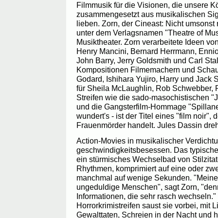
Filmmusik für die Visionen, die unsere 
zusammengesetzt aus musikalischen Sig
lieben. Zorn, der Cineast: Nicht umsonst r
unter dem Verlagsnamen "Theatre of Music
Musiktheater. Zorn verarbeitete Ideen v
Henry Mancini, Bernard Herrmann, Ennio
John Barry, Jerry Goldsmith und Carl Sta
Kompositionen Filmemachern und Schau
Godard, Ishihara Yujiro, Harry und Jack 
für Sheila McLaughlin, Rob Schwebber, Ra
Streifen wie die sado-masochistischen "
und die Gangsterfilm-Hommage "Spillane
wundert's - ist der Titel eines "film noir"
Frauenmörder handelt. Jules Dassin dreh
Action-Movies in musikalischer Verdichtu
geschwindigkeitsbesessen. Das typische
ein stürmisches Wechselbad von Stilzita
Rhythmen, komprimiert auf eine oder zw
manchmal auf wenige Sekunden. "Meine M
ungeduldige Menschen", sagt Zorn, "denn 
Informationen, die sehr rasch wechseln." 
Horrorkrimistreifen saust sie vorbei, mit
Gewalttaten, Schreien in der Nacht und h