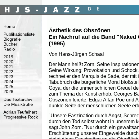
Home
Ästhetik des Obszönen
Publikationsliste
Ein Nachruf auf die Band "Naked 
Biografie
(1995)
Bücher
Radio
Von Hans-Jürgen Schaal
2019
2020
Der Mann heißt Zorn. Seine Inspiratione
2021
Seine Wirkung: Provokation und Schock.
2022
rechnet er den Marquis de Sade, der mit 
2023
Tabubruch die bürgerliche Moral bloßstel
2024
2025
Goya, der die unmenschlichen Greuel de
2026
zum Thema der Kunst erhob. Georges Bata
Obszönen feierte. Edgar Allan Poe und Al
Das Textarchiv
Die Musiktruhe
dunkle Seite der menschlichen Seele erf
Adrian Teufelhart
"Unsere Faszination durch Angst, Schre
Progressive Rock
durch den Tod selbst wohnt in unserem 
sagt John Zorn. "Nur durch ein gewalts
Erschütterung unserer Eingeweide durch 
steigt diese Faszination an die Oberfläch