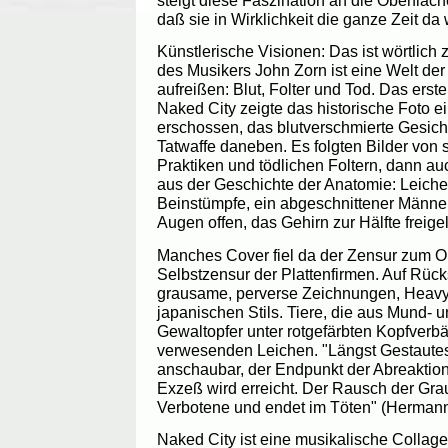
daß sie in Wirklichkeit die ganze Zeit da 
Künstlerische Visionen: Das ist wörtlich
des Musikers John Zorn ist eine Welt der 
aufreißen: Blut, Folter und Tod. Das erst
Naked City zeigte das historische Foto ei
erschossen, das blutverschmierte Gesicht
Tatwaffe daneben. Es folgten Bilder von 
Praktiken und tödlichen Foltern, dann a
aus der Geschichte der Anatomie: Leiche
Beinstümpfe, ein abgeschnittener Männerk
Augen offen, das Gehirn zur Hälfte freigel
Manches Cover fiel da der Zensur zum O
Selbstzensur der Plattenfirmen. Auf Rücks
grausame, perverse Zeichnungen, Heavy-
japanischen Stils. Tiere, die aus Mund-
Gewaltopfer unter rotgefärbten Kopfverb
verwesenden Leichen. "Längst Gestautes 
anschaubar, der Endpunkt der Abreaktio
Exzeß wird erreicht. Der Rausch der Gra
Verbotene und endet im Töten" (Hermann
Naked City ist eine musikalische Collage