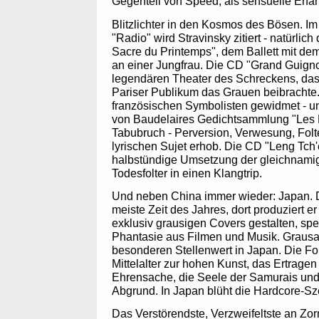
Gegenteil von Speed, als sensuelle Erfa
Blitzlichter in den Kosmos des Bösen. Im
"Radio" wird Stravinsky zitiert - natürli
Sacre du Printemps", dem Ballett mit de
an einer Jungfrau. Die CD "Grand Guign
legendären Theater des Schreckens, da
Pariser Publikum das Grauen beibrachte.
französischen Symbolisten gewidmet - 
von Baudelaires Gedichtsammlung "Les F
Tabubruch - Perversion, Verwesung, Folte
lyrischen Sujet erhob. Die CD "Leng Tch'
halbstündige Umsetzung der gleichnami
Todesfolter in einen Klangtrip.
Und neben China immer wieder: Japan. Do
meiste Zeit des Jahres, dort produziert er
exklusiv grausigen Covers gestalten, spe
Phantasie aus Filmen und Musik. Grausa
besonderen Stellenwert in Japan. Die Fol
Mittelalter zur hohen Kunst, das Ertrage
Ehrensache, die Seele der Samurais und
Abgrund. In Japan blüht die Hardcore-Sz
Das Verstörendste, Verzweifeltste an Zor