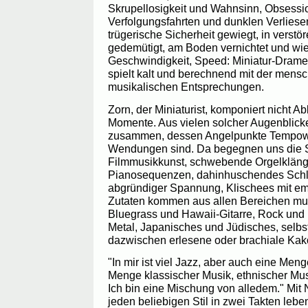
Skrupellosigkeit und Wahnsinn, Obsessi
Verfolgungsfahrten und dunklen Verliese
trügerische Sicherheit gewiegt, in verstö
gedemütigt, am Boden vernichtet und wi
Geschwindigkeit, Speed: Miniatur-Drame
spielt kalt und berechnend mit der mens
musikalischen Entsprechungen.
Zorn, der Miniaturist, komponiert nicht A
Momente. Aus vielen solcher Augenblicke 
zusammen, dessen Angelpunkte Tempow
Wendungen sind. Da begegnen uns die St
Filmmusikkunst, schwebende Orgelklänge
Pianosequenzen, dahinhuschendes Sch
abgründiger Spannung, Klischees mit emo
Zutaten kommen aus allen Bereichen musik
Bluegrass und Hawaii-Gitarre, Rock und
Metal, Japanisches und Jüdisches, selbs
dazwischen erlesene oder brachiale Kak
"In mir ist viel Jazz, aber auch eine Men
Menge klassischer Musik, ethnischer Mus
Ich bin eine Mischung von alledem." Mit 
jeden beliebigen Stil in zwei Takten leb