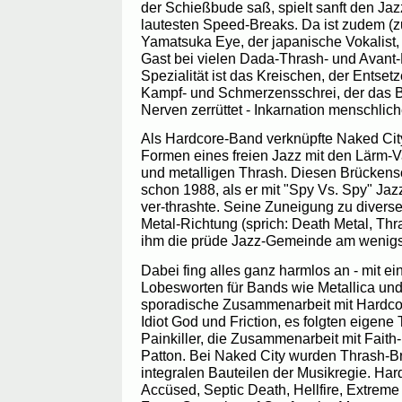
der Schießbude saß, spielt sanft den Ja
lautesten Speed-Breaks. Da ist zudem (z
Yamatsuka Eye, der japanische Vokalist,
Gast bei vielen Dada-Thrash- und Avant
Spezialität ist das Kreischen, der Entse
Kampf- und Schmerzensschrei, der das Bl
Nerven zerrüttet - Inkarnation menschlic
Als Hardcore-Band verknüpfte Naked Ci
Formen eines freien Jazz mit den Lärm-V
und metalligen Thrash. Diesen Brückensc
schon 1988, als er mit "Spy Vs. Spy" Ja
ver-thrashte. Seine Zuneigung zu divers
Metal-Richtung (sprich: Death Metal, Thr
ihm die prüde Jazz-Gemeinde am wenigs
Dabei fing alles ganz harmlos an - mit ei
Lobesworten für Bands wie Metallica un
sporadische Zusammenarbeit mit Hardco
Idiot God und Friction, es folgten eigene 
Painkiller, die Zusammenarbeit mit Fait
Patton. Bei Naked City wurden Thrash-B
integralen Bauteilen der Musikregie. Ha
Accüsed, Septic Death, Hellfire, Extreme 