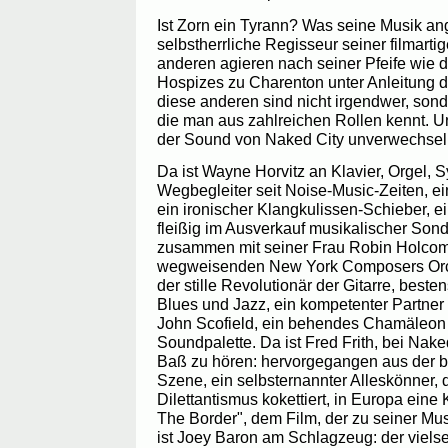
Ist Zorn ein Tyrann? Was seine Musik ange
selbstherrliche Regisseur seiner filmart
anderen agieren nach seiner Pfeife wie 
Hospizes zu Charenton unter Anleitung 
diese anderen sind nicht irgendwer, sond
die man aus zahlreichen Rollen kennt. 
der Sound von Naked City unverwechsel
Da ist Wayne Horvitz an Klavier, Orgel, S
Wegbegleiter seit Noise-Music-Zeiten, ei
ein ironischer Klangkulissen-Schieber, ei
fleißig im Ausverkauf musikalischer Son
zusammen mit seiner Frau Robin Holcom
wegweisenden New York Composers Orchest
der stille Revolutionär der Gitarre, beste
Blues und Jazz, ein kompetenter Partner 
John Scofield, ein behendes Chamäleon 
Soundpalette. Da ist Fred Frith, bei Nak
Baß zu hören: hervorgegangen aus der br
Szene, ein selbsternannter Alleskönner, 
Dilettantismus kokettiert, in Europa eine 
The Border", dem Film, der zu seiner Mu
ist Joey Baron am Schlagzeug: der vielse