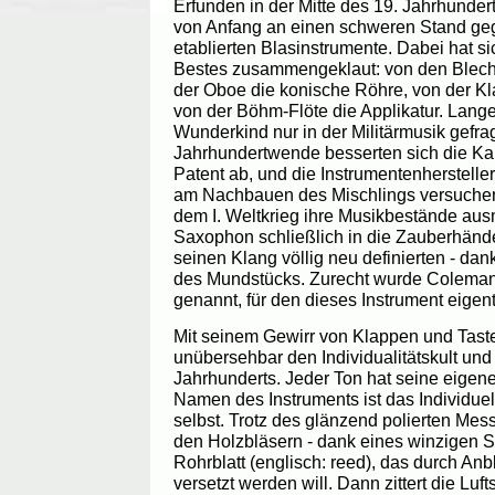
Erfunden in der Mitte des 19. Jahrhunder
von Anfang an einen schweren Stand ge
etablierten Blasinstrumente. Dabei hat s
Bestes zusammengeklaut: von den Blechb
der Oboe die konische Röhre, von der Kl
von der Böhm-Flöte die Applikatur. Lang
Wunderkind nur in der Militärmusik gefragt
Jahrhundertwende besserten sich die Kar
Patent ab, und die Instrumentenhersteller 
am Nachbauen des Mischlings versuchen
dem I. Weltkrieg ihre Musikbestände ausm
Saxophon schließlich in die Zauberhände
seinen Klang völlig neu definierten - dan
des Mundstücks. Zurecht wurde Colema
genannt, für den dieses Instrument eigentl
Mit seinem Gewirr von Klappen und Tas
unübersehbar den Individualitätskult und
Jahrhunderts. Jeder Ton hat seine eigen
Namen des Instruments ist das Individuell
selbst. Trotz des glänzend polierten Mes
den Holzbläsern - dank eines winzigen 
Rohrblatt (englisch: reed), das durch A
versetzt werden will. Dann zittert die Lu