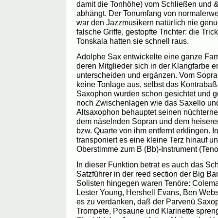
damit die Tonhöhe) vom Schließen und 
abhängt. Der Tonumfang von normalerwe
war den Jazzmusikern natürlich nie genu
falsche Griffe, gestopfte Trichter: die Tri
Tonskala hatten sie schnell raus.
Adolphe Sax entwickelte eine ganze Fa
deren Mitglieder sich in der Klangfarbe ers
unterscheiden und ergänzen. Vom Sopran
keine Tonlage aus, selbst das Kontraba
Saxophon wurden schon gesichtet und g
noch Zwischenlagen wie das Saxello un
Altsaxophon behauptet seinen nüchtern
dem näselnden Sopran und dem heiseren 
bzw. Quarte von ihm entfernt erklingen. I
transponiert es eine kleine Terz hinauf un
Oberstimme zum B (Bb)-Instrument (Ten
In dieser Funktion betrat es auch das Sch
Satzführer in der reed section der Big B
Solisten hingegen waren Tenöre: Colem
Lester Young, Hershell Evans, Ben Webst
es zu verdanken, daß der Parvenü Saxop
Trompete, Posaune und Klarinette spren