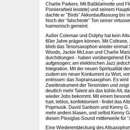
Charlie Parkers. Mit Baßklarinette und Fl
Pionierarbeit leistete) und seinem Haupt
dachte er "Birds" Akkordauffassung bis i
Noch der "falscheste" Ton seiner virtuosen
harmonisch gemeint.
Außer Coleman und Dolphy hat kein Alts
60er Jahre prägen können. Mit Coltrane,
blieb das Tenorsaxophon wieder einmal Si
Woods, Jackie McLean und Charlie Marian
durchdrungen - haben vorübergehend El
aufgesogen; am elektrischen Jazz jedoch s
Integration. Mit der neuen Spiritualität d
zudem ein neuer Konkurrent zu Wort, von
entrissen: das Sopransaxophon. Es wird
Zweitinstrument der Tenoristen und zeig
deutlich mehr Talent als das kühle Alt, d
wieder Jobs bekommt. Mit einem besonde
hart, leblos, konfektioniert - findet das 
Popmusik. David Sanborn und Kenny G. 
mehr anders blasen, und selbst Kenny Ga
diesen Plexiglas-Sound mittlerweile für "
Eine Wiederentdeckung des Altsaxophons 