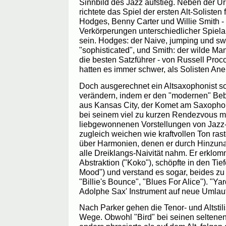
Sinnbild des Jazz aufstieg. Neben der U
richtete das Spiel der ersten Alt-Solisten
Hodges, Benny Carter und Willie Smith -
Verkörperungen unterschiedlicher Spiel
sein. Hodges: der Naive, jumping und swe
"sophisticated", und Smith: der wilde Ma
die besten Satzführer - von Russell Proc
hatten es immer schwer, als Solisten An
Doch ausgerechnet ein Altsaxophonist sol
verändern, indem er den "modernen" Beb
aus Kansas City, der Komet am Saxophon
bei seinem viel zu kurzen Rendezvous mi
liebgewonnenen Vorstellungen von Jazz-
zugleich weichen wie kraftvollen Ton rast
über Harmonien, denen er durch Hinzunah
alle Dreiklangs-Naivität nahm. Er erklom
Abstraktion ("Koko"), schöpfte in den Tie
Mood") und verstand es sogar, beides zu
"Billie's Bounce", "Blues For Alice"). "Ya
Adolphe Sax' Instrument auf neue Umlau
Nach Parker gehen die Tenor- und Altstili
Wege. Obwohl "Bird" bei seinen seltene