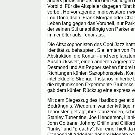
anders phrasierte als auf dem Alt, folge
Vorbild. Für die Altspieler dagegen führ
vorbei. Hervorragende Improvisatoren wie
Lou Donaldson, Frank Morgan oder Char
Leben lang gegen das Vorurteil, nur Parker
der seinen Stil unabhängig von Parker en
immer öfter aufs Tenor aus.
Die Altsaxophonisten des Cool Jazz hatte
Identität zu behaupten. Sie lernten von P
Abstraktion, die Kontur - und verpflanzte
Ausdruckswelt, einen anderen Aggregatz
Desmond und Art Pepper stehen für drei 
Richtungen kühlen Saxophonspiels. Konit
intellektuelle Strenge Tristanos in herbe 
die rhythmischen Experimente Brubecks 
gab dem kühlen Rückzug eine expressive
Mit dem Siegeszug des Hardbop geriet d
Bedrängnis. Wiederum war der kräftige, 
Tenoristen gefragt, ihre raunzenden, sc
Stanley Turrentine, Joe Henderson, Hank
John Coltrane, Johnny Griffin und Cliffo
"funky" und "preachy". Nur einer hielt da
Cannonball Adderley, der drei Monate n