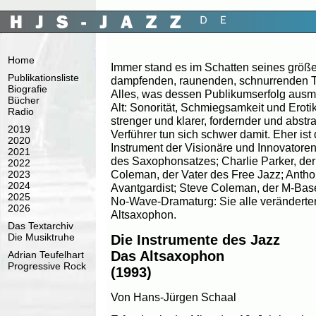
Home
Immer stand es im Schatten seines größe
Publikationsliste
dampfenden, raunenden, schnurrenden 
Biografie
Alles, was dessen Publikumserfolg ausma
Bücher
Alt: Sonorität, Schmiegsamkeit und Erotik.
Radio
strenger und klarer, fordernder und abstr
2019
Verführer tun sich schwer damit. Eher is
2020
Instrument der Visionäre und Innovatoren
2021
des Saxophonsatzes; Charlie Parker, der
2022
Coleman, der Vater des Free Jazz; Antho
2023
2024
Avantgardist; Steve Coleman, der M-Base
2025
No-Wave-Dramaturg: Sie alle veränderte
2026
Altsaxophon.
Das Textarchiv
Die Musiktruhe
Die Instrumente des Jazz
Das Altsaxophon
Adrian Teufelhart
Progressive Rock
(1993)
Von Hans-Jürgen Schaal