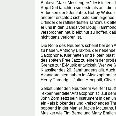
Blakeys "Jazz Messengers" feststellen, d
Bop. Dort tauchten sie erstmals auf, die
Virtuosen der 80er Jahre: Bobby Watson 
anderer erschloß sich bald sein eigenes 
Erfinder der raffiniertesten Tanzmusik al
er uns in den Bands von Doug Hammond
versprochen hat, bleibt nur zu hoffen, daß
nicht ganz verloren ist.
Die Rolle des Neuerers scheint bei den A
zu haben. Anthony Braxton, der nebenbe
Saxophone, Klarinetten und Flöten bläst, 
des späten Free Jazz zu einem der groß
Grenze zur E-Musik entwickelt. Wer weiß,
Klassiker des 20. Jahrhunderts gilt. Auch
Avantgardisten haben im Altsaxophon ihre
Henry Threadgill, Julius Hemphill, Oliver 
Selbst unter den Neutönern weißer Hautf
"experimenteller Altsaxophonist" auf d
John Zorn setzt sein Instrument in den u
ein - als blökendes und kreischendes Th
boppend in der Manier Jackie McLeans. I
Musiker wie Tim Berne und Marty Ehrlich