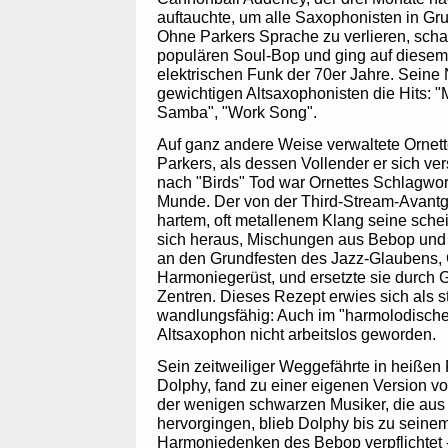
auftauchte, um alle Saxophonisten in Gr
Ohne Parkers Sprache zu verlieren, schaf
populären Soul-Bop und ging auf diesem
elektrischen Funk der 70er Jahre. Sein
gewichtigen Altsaxophonisten die Hits: "
Samba", "Work Song".
Auf ganz andere Weise verwaltete Ornet
Parkers, als dessen Vollender er sich ve
nach "Birds" Tod war Ornettes Schlagwort
Munde. Der von der Third-Stream-Avantg
hartem, oft metallenem Klang seine sch
sich heraus, Mischungen aus Bebop und Ki
an den Grundfesten des Jazz-Glaubens,
Harmoniegerüst, und ersetzte sie durch
Zentren. Dieses Rezept erwies sich als st
wandlungsfähig: Auch im "harmolodische
Altsaxophon nicht arbeitslos geworden.
Sein zeitweiliger Weggefährte in heißen
Dolphy, fand zu einer eigenen Version vo
der wenigen schwarzen Musiker, die au
hervorgingen, blieb Dolphy bis zu seine
Harmoniedenken des Bebop verpflichtet 