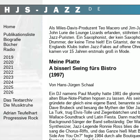
Home
Als Miles-Davis-Produzent Teo Macero und Jim-J
John Lurie die Lounge Lizards erfanden, stöhnten 
Publikationsliste
Jazz-Puristen. Ein Saxophonist, der kein Saxopho
Biografie
Drummer, der keine Time hielt! Ein Gitarrist, der n
Bücher
Englands Klubs trafen Jazz-Fakes auf offene Oh
Radio
kamen vor 15 Jahren erstmals groß in Mode.
2019
Meine Platte
2020
2021
A bisserl Swing fürs Bistro
2022
(1997)
2023
2024
Von Hans-Jürgen Schaal
2025
2026
Ein DJ namens Paul Murphy hatte 1981 die glorre
alten Blue-Note-Platten hopsen zu lassen. Als sein
Das Textarchiv
gründete der gleich eine eigene Band, benannte s
Die Musiktruhe
Dave Brubeck und besang die Mythen der 50er Ja
La Turk, trug Elvis-Tolle und Ziegenbärtchen und
Adrian Teufelhart
Wallace-Soundtrack und Latin Fiesta. Dann machte
Progressive Rock
Background-Sänger der Band selbständig: Der W
Synthesizer, Jazz-Legende Ronnie Ross blies die
sang die Chorus-Riffs, und das Ganze hieß Matt
Side Are You On?" fegte 1984 durch alle Boutique