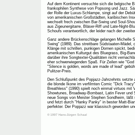
Auf dem Kontinent versuchte sich die belgische 
frankophilen Synthese von Popsong und Jazz. Sän
der Rolle der Luxus-Schlampe, singt auf der Debü
von amerikanischen Großstädten, karibischen Ins
wechselt frech zwischen Bar-Swing und Soul-Shout
aus Zigeunergitarre, Bläser-Riff und Late-Night-Bl
Schoufs verantwortlich, der leider nach der zweite
Ganz andere Brückenschläge gelangen Michelle Sh
Swing" (1989). Das streitbare Südstaaten-Mädel, 
Klänge mit schrillen, punkigen Dornen spickt, bedi
amerikanischen Kulturgut des Bluegrass, Big-Ban
darüber ihre Songtexter-Qualitäten nicht vernachl
eher schwerwiegenden Spaß. Für Zeilen wie "God i
"Silence is golden, words are made of lead" gebüh
Pulitzer-Preis.
Den Schlußpunkt des Popjazz-Jahrzehnts setzte 
die blonde Ikone im verfilmten Comic "Dick Tracy".
Breathless" (1990) spielt noch einmal virtuos mit
Showtunes, Broadway-Bombast, Latin Fever und S
neue Songs von Meister Stephen Sondheim, läßt 
und fetzt durch "Hanky Panky" in bester Matt-Bian
perfekter. Der Popjazz war klassisch geworden und
© 1997 Hans-Jürgen Schaal