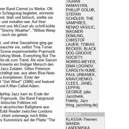
TIGRAN
HAMASYAN,
ihrer Band Carmel zu Werke. Oft
PHILLIP GOLUB,
Schlagzeug begleitet, erinnerte
STEFAN
d, blaß und britisch, stellte sie
SCHÖLER, THE
 und metallen war. Auf ihrer
VAMPIRES,
mmt uns McCourt als schrill-kühle
NENAD VASILIC,
. "Stormy Weather", "Willow Weep
WAGNER-
 noch nie gehört.
DÖMLING,
CHRISTOF
uft, und ohne Saxophone ging gar
LAUER, TOBIAS
rauchte sie, selbst Tina Turner
BECKER, BLACK
e Szene experimenteller Popmusik
DOG GROOVE
Working Week, Everything But The
SOCIETY,
 Als-ob zum Trend. Als eine Saison
NORRIS-MEYER,
kreierte ein findiger Mensch den
DIMA LOGINOV,
Jazz-Zutaten. Gilles Peterson
CAROLYN HUME,
häftigt war, aus alten Blue-Note-
PAUL URBANEK,
 kompilieren. Einer der
KRAVCHENKO-
t "Get Wise!" (1986) und featuret
CLEES, JANEL
 und A Man Called Adam.
LEPPIN,
GEORGE (alle:
HipHop Jazz kam es Ende der
Jazzthetik,
r Popmusik. Die Band Fairground
Fidelity, Jazz
ritischer Folklore mit
thing, jazzthing.de)
r akustischen Baßgitarre aus
 Eddi Reader zwischen Londons
24.05.2026
itiert unterwegs noch Billie
KLASSIK-Themen:
es Kunststück auf der Platte "The
WANDA
LANDOWSKA