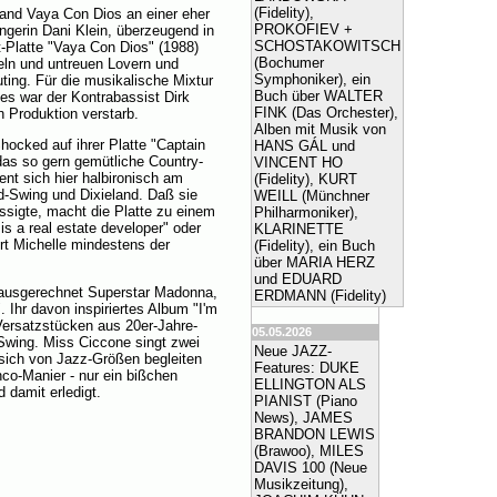
(Fidelity),
Band Vaya Con Dios an einer eher
PROKOFIEV +
gerin Dani Klein, überzeugend in
SCHOSTAKOWITSCH
t-Platte "Vaya Con Dios" (1988)
(Bochumer
eln und untreuen Lovern und
Symphoniker), ein
ing. Für die musikalische Mixtur
Buch über WALTER
ues war der Kontrabassist Dirk
FINK (Das Orchester),
n Produktion verstarb.
Alben mit Musik von
ocked auf ihrer Platte "Captain
HANS GÁL und
das so gern gemütliche Country-
VINCENT HO
ent sich hier halbironisch am
(Fidelity), KURT
d-Swing und Dixieland. Daß sie
WEILL (Münchner
ässigte, macht die Platte zu einem
Philharmoniker),
s a real estate developer" oder
KLARINETTE
rt Michelle mindestens der
(Fidelity), ein Buch
über MARIA HERZ
und EDUARD
ausgerechnet Superstar Madonna,
ERDMANN (Fidelity)
 Ihr davon inspiriertes Album "I'm
 Versatzstücken aus 20er-Jahre-
05.05.2026
wing. Miss Ciccone singt zwei
Neue JAZZ-
sich von Jazz-Größen begleiten
Features: DUKE
co-Manier - nur ein bißchen
ELLINGTON ALS
 damit erledigt.
PIANIST (Piano
News), JAMES
BRANDON LEWIS
(Brawoo), MILES
DAVIS 100 (Neue
Musikzeitung),