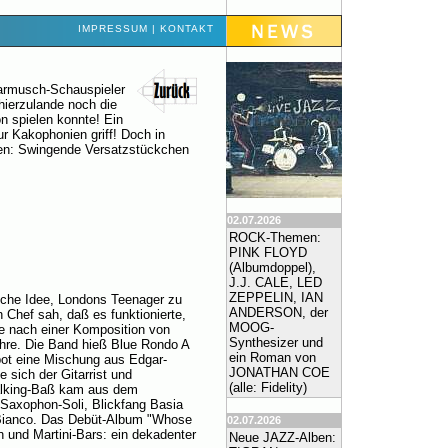
IMPRESSUM
|
KONTAKT
armusch-Schauspieler
hierzulande noch die
n spielen konnte! Ein
ur Kakophonien griff! Doch in
ren: Swingende Versatzstückchen
02.07.2026
ROCK-Themen:
PINK FLOYD
(Albumdoppel),
J.J. CALE, LED
ZEPPELIN, IAN
iche Idee, Londons Teenager zu
ANDERSON, der
 Chef sah, daß es funktionierte,
MOOG-
ie nach einer Komposition von
Synthesizer und
hre. Die Band hieß Blue Rondo A
ein Roman von
 bot eine Mischung aus Edgar-
JONATHAN COE
 sich der Gitarrist und
(alle: Fidelity)
alking-Baß kam aus dem
 Saxophon-Soli, Blickfang Basia
 Bianco. Das Debüt-Album "Whose
02.07.2026
n und Martini-Bars: ein dekadenter
Neue JAZZ-Alben: