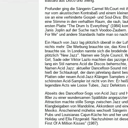
Bastard aus Disco und Swing.
Profunder ging die Sängerin Carmel McCourt mit 
nur vom akustischen Kontrabaß und einem kleinen 
sie an eine verhinderte Gospel- und Soul-Diva: Blon
eine Stimme in den verhallten Raum, die rauh, laut
ersten Platte "The Drum Is Everything" (1984) ko
Janis Joplin auf der Suche nach Voodoo-Zaubern
For Me" und andere Standards hatte man so nackt
Ein Hauch von Jazz lag plötzlich überall in der L
nichts mehr: Die Werbung brauchte sie, das Kino b
brauchte sie. In London nannte sich die brodelnd
plötzlich "New Jazz". Namen wie Style Council, 
Girl, Sade oder Viktor Lazlo machten das jazzige
lang ein Stil namens Acid die Discos beherrschte, 
Namen Acid Jazz: aktueller Dancefloor-Sound mit 
hieß der Schlaukopf, der dann jahrelang damit besc
Platten oder neuen Acid-Jazz-Klängen Samplers zu
schönsten Acid-Sampler ist nicht von ihm: Er heiß
legendäre Acts wie Loose Tubes, Jazz Defektors
Abseits des Dancefloor-Sogs von Acid Jazz und 
80er zu einer wundersamen Spätblüte angejazzte
Attraction machte stille Songs zwischen Jazz und b
Klangbeigaben von Mandoline, Akkordeon und eine
Mexiko. Anscheinend mühelos wechselt Sängerin
Pubs und Louisianas Cajun-Küche hin und her und z
Holiday und Ella Fitzgerald. Nachzuhören ist dies
First Of A Million Kisses" (1987).