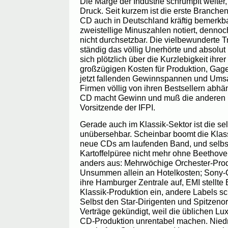
Die Marge der Industrie schrumpft weiter,
Druck. Seit kurzem ist die erste Branchen
CD auch in Deutschland kräftig bemerk
zweistellige Minuszahlen notiert, dennoc
nicht durchsetzbar. Die vielbewunderte T
ständig das völlig Unerhörte und absolu
sich plötzlich über die Kurzlebigkeit ihre
großzügigen Kosten für Produktion, Gag
jetzt fallenden Gewinnspannen und Ums
Firmen völlig von ihren Bestsellern abhä
CD macht Gewinn und muß die anderen n
Vorsitzende der IFPI.
Gerade auch im Klassik-Sektor ist die s
unübersehbar. Scheinbar boomt die Klass
neue CDs am laufenden Band, und selbst
Kartoffelpüree nicht mehr ohne Beethoven
anders aus: Mehrwöchige Orchester-Prod
Unsummen allein an Hotelkosten; Sony-Cl
ihre Hamburger Zentrale auf, EMI stellt
Klassik-Produktion ein, andere Labels s
Selbst den Star-Dirigenten und Spitzeno
Verträge gekündigt, weil die üblichen L
CD-Produktion unrentabel machen. Niedr