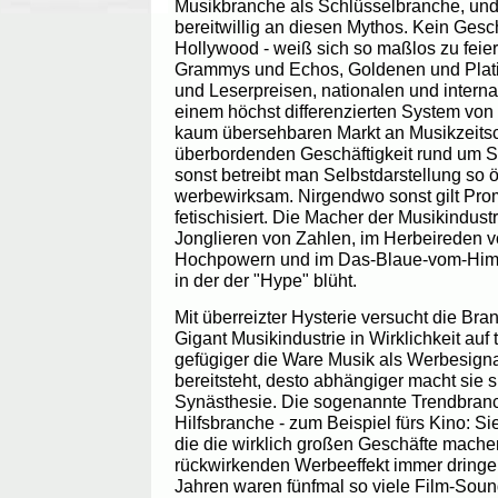
Musikbranche als Schlüsselbranche, und 
bereitwillig an diesen Mythos. Kein Gesc
Hollywood - weiß sich so maßlos zu feie
Grammys und Echos, Goldenen und Platin-
und Leserpreisen, nationalen und intern
einem höchst differenzierten System von
kaum übersehbaren Markt an Musikzeitsch
überbordenden Geschäftigkeit rund um S
sonst betreibt man Selbstdarstellung so ö
werbewirksam. Nirgendwo sonst gilt Promo
fetischisiert. Die Macher der Musikindustr
Jonglieren von Zahlen, im Herbeireden v
Hochpowern und im Das-Blaue-vom-Him
in der der "Hype" blüht.
Mit überreizter Hysterie versucht die Br
Gigant Musikindustrie in Wirklichkeit auf
gefügiger die Ware Musik als Werbesignal
bereitsteht, desto abhängiger macht sie 
Synästhesie. Die sogenannte Trendbranc
Hilfsbranche - zum Beispiel fürs Kino: Sie
die die wirklich großen Geschäfte mache
rückwirkenden Werbeeffekt immer dringen
Jahren waren fünfmal so viele Film-Soun