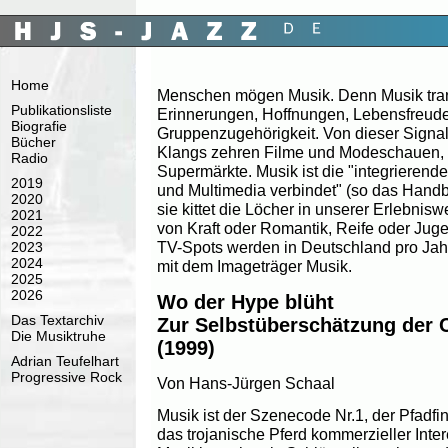
Home
Menschen mögen Musik. Denn Musik trans
Publikationsliste
Erinnerungen, Hoffnungen, Lebensfreude
Biografie
Gruppenzugehörigkeit. Von dieser Signal
Bücher
Klangs zehren Filme und Modeschauen,
Radio
Supermärkte. Musik ist die "integrierende
2019
und Multimedia verbindet" (so das Handb
2020
sie kittet die Löcher in unserer Erlebnisw
2021
von Kraft oder Romantik, Reife oder Juge
2022
TV-Spots werden in Deutschland pro Jahr
2023
2024
mit dem Imageträger Musik.
2025
2026
Wo der Hype blüht
Das Textarchiv
Zur Selbstüberschätzung der
Die Musiktruhe
(1999)
Adrian Teufelhart
Progressive Rock
Von Hans-Jürgen Schaal
Musik ist der Szenecode Nr.1, der Pfadfi
das trojanische Pferd kommerzieller Inter