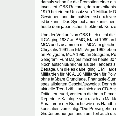
damals schon für die Promotion einer ein
investiert. CBS Records, dem amerikanis
1979 bei einem Umsatz von 1 Milliarde Do
Gewinnen, und die mußten erst noch ver
ist bekannt: Das Symbol amerikanischer 
heute dem japanischen Elektronik-Konze
Und der Verkauf von CBS blieb nicht di
RCA ging 1987 an BMG, Island 1989 an 
MCA und zusammen mit MCA im gleichen 
Chrysalis 1991 an EMI, Virgin 1992 ebe
an Polygram, MCA 1995 an Seagram, Pol
Seagram. Fünf Majors machen heute 80 
Noch aufschlußreicher als die Tendenz z
Beträge, um die es dabei ging. 1 Milliarde 
Milliarden für MCA, 10 Milliarden für Po
ohne faßbare Grundlage, Phantasie-Su
spezialisierten Geschäftszweigs. Denn d
aktuelle Trend zählt und sich das CD-An
Drittel erneuert, verlieren die beim Firm
Repertoire-Kataloge sehr rasch an Marktw
Sprachrohr der Branche wie das Handbuc
konstatiert vorsichtig: "Die Preise gehen
Größenordnungen und zum Teil auch über