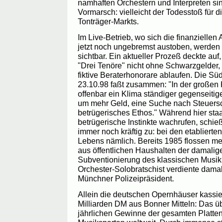
namhaften Orchestern und Interpreten sin
Vormarsch: vielleicht der Todesstoß für d
Tonträger-Markts.
Im Live-Betrieb, wo sich die finanziellen 
jetzt noch ungebremst austoben, werden
sichtbar. Ein aktueller Prozeß deckte au
"Drei Tenöre" nicht ohne Schwarzgelder
fiktive Beraterhonorare ablaufen. Die S
23.10.98 faßt zusammen: "In der großen 
offenbar ein Klima ständiger gegenseiti
um mehr Geld, eine Suche nach Steuersc
betrügerisches Ethos." Während hier sta
betrügerische Instinkte wachrufen, schieß
immer noch kräftig zu: bei den etablierten
Lebens nämlich. Bereits 1985 flossen me
aus öffentlichen Haushalten der damalig
Subventionierung des klassischen Musikb
Orchester-Solobratschist verdiente damal
Münchner Polizeipräsident.
Allein die deutschen Opernhäuser kassie
Milliarden DM aus Bonner Mitteln: Das üb
jährlichen Gewinne der gesamten Platten-