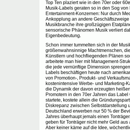
Top Ten plaziert wie in den 70er oder 60
Musik-Labels geraten so in den Sog von
Entertainment-Konzernen: Nur durch Me
Ankopplung an andere Geschäftszweige 
Musikbranche ihre großzügigen Etatplän
sensorische Phänomen Musik verliert dab
Eigenbedeutung.
Schon immer tummelten sich in der Musi
größenwahnsinnige Machtmenschen, die 
Künstlern und hochfliegenden Plänen s
arbeitete man hier mit Management-Struk
die jede vernünftige Dimension sprengen.
Labels beschäftigen heute nach amerika
von Promotion-, Produkt- und Verkaufsma
kostenintensive Werbe- und Marketing-
die Dynamik der davon erzeugten heißen 
Promotern in den 70er Jahren das Labe
startete, kostete allein die Gründungspar
Diskrepanz zwischen Selbstdarstellung und
Deutschland erwerben nur 50 % der Bevö
Jahres überhaupt jemals einen Tonträger
geben für Tonträger nicht mehr Geld aus a
Aber keiner käme auf die Idee, wöchentl