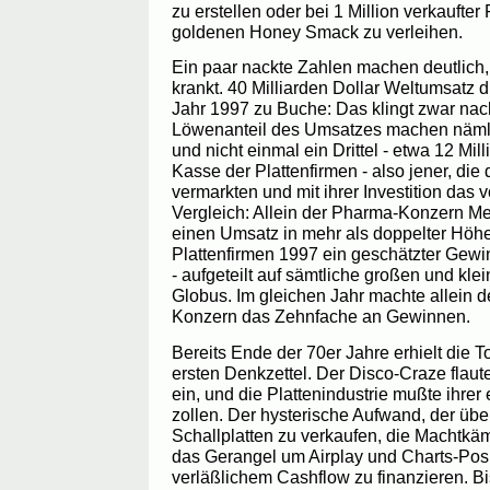
zu erstellen oder bei 1 Million verkaufte
goldenen Honey Smack zu verleihen.
Ein paar nackte Zahlen machen deutlich,
krankt. 40 Milliarden Dollar Weltumsatz 
Jahr 1997 zu Buche: Das klingt zwar nach 
Löwenanteil des Umsatzes machen nämli
und nicht einmal ein Drittel - etwa 12 Mill
Kasse der Plattenfirmen - also jener, di
vermarkten und mit ihrer Investition das 
Vergleich: Allein der Pharma-Konzern Me
einen Umsatz in mehr als doppelter Höh
Plattenfirmen 1997 ein geschätzter Gewi
- aufgeteilt auf sämtliche großen und kl
Globus. Im gleichen Jahr machte allein de
Konzern das Zehnfache an Gewinnen.
Bereits Ende der 70er Jahre erhielt die 
ersten Denkzettel. Der Disco-Craze flau
ein, und die Plattenindustrie mußte ihrer
zollen. Der hysterische Aufwand, der übe
Schallplatten zu verkaufen, die Machtkä
das Gerangel um Airplay und Charts-Posit
verläßlichem Cashflow zu finanzieren. B