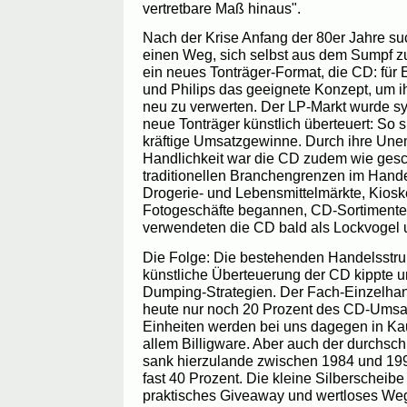
vertretbare Maß hinaus".
Nach der Krise Anfang der 80er Jahre suc
einen Weg, sich selbst aus dem Sumpf z
ein neues Tonträger-Format, die CD: für
und Philips das geeignete Konzept, um i
neu zu verwerten. Der LP-Markt wurde sy
neue Tonträger künstlich überteuert: So si
kräftige Umsatzgewinne. Durch ihre Unem
Handlichkeit war die CD zudem wie gesch
traditionellen Branchengrenzen im Hande
Drogerie- und Lebensmittelmärkte, Kios
Fotogeschäfte begannen, CD-Sortimente 
verwendeten die CD bald als Lockvogel 
Die Folge: Die bestehenden Handelsstruk
künstliche Überteuerung der CD kippte um 
Dumping-Strategien. Der Fach-Einzelhan
heute nur noch 20 Prozent des CD-Umsatz
Einheiten werden bei uns dagegen in Kau
allem Billigware. Aber auch der durchsch
sank hierzulande zwischen 1984 und 1995
fast 40 Prozent. Die kleine Silberscheibe 
praktisches Giveaway und wertloses We