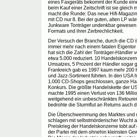
eines Faxgeräts bekommt der Kunde ein
beim Kauf einer Zeitschrift ist sie gleich
macht die Runde: Das neue Hifi-Magazin
mit CD nur 8. Bei der guten, alten LP wä
Junkware Tonträger undenkbar gewesen 
Formats und ihrer Zerbrechlichkeit.
Der Versuch der Branche, durch die CD i
immer mehr nach einem fatalen Eigentor 
hat sich die Zahl der Tonträger-Händler 
etwa 5.000 reduziert. 10 Handelskonzer
Umsatzes, 5 Prozent der Händler sogar g
Frankreich gab es 1997 kaum mehr 200 Hä
und Jazz-Sortiment führten. In den USA 
1.000 CD-Shops geschlossen, ganze Han
Konkurs. Die größte Handelskette der US
machte 1995 einen Verlust von 136 Milli
weitgehend ein unbeschränktes Retourenre
bedrohte die Sturmflut an Returns auch di
Die Überschwemmung des Marktes und die
schlagen mit selbstmörderischer Wucht au
Preiskrieg der Handelskonzerne tobt auf
der Partei mit dem ohnehin kleinsten Ge