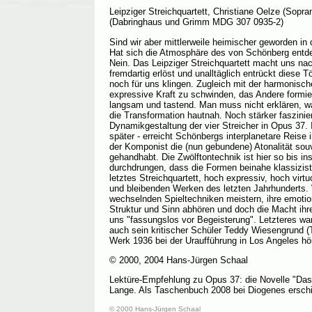
Leipziger Streichquartett, Christiane Oelze (Sopra
(Dabringhaus und Grimm MDG 307 0935-2)
Sind wir aber mittlerweile heimischer geworden i
Hat sich die Atmosphäre des von Schönberg entd
Nein. Das Leipziger Streichquartett macht uns na
fremdartig erlöst und unalltäglich entrückt diese 
noch für uns klingen. Zugleich mit der harmonisch
expressive Kraft zu schwinden, das Andere formier
langsam und tastend. Man muss nicht erklären, was
die Transformation hautnah. Noch stärker faszinier
Dynamikgestaltung der vier Streicher in Opus 37. 
später - erreicht Schönbergs interplanetare Reis
der Komponist die (nun gebundene) Atonalität sou
gehandhabt. Die Zwölftontechnik ist hier so bis 
durchdrungen, dass die Formen beinahe klassizist
letztes Streichquartett, hoch expressiv, hoch vir
und bleibenden Werken des letzten Jahrhunderts. W
wechselnden Spieltechniken meistern, ihre emotio
Struktur und Sinn abhören und doch die Macht ih
uns "fassungslos vor Begeisterung". Letzteres wa
auch sein kritischer Schüler Teddy Wiesengrund (
Werk 1936 bei der Uraufführung in Los Angeles hö
© 2000, 2004 Hans-Jürgen Schaal
Lektüre-Empfehlung zu Opus 37: die Novelle "Das 
Lange. Als Taschenbuch 2008 bei Diogenes ersch
© 2000 Hans-Jürgen Schaal