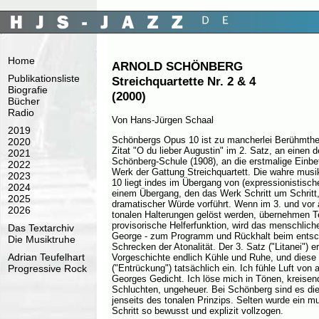
Home
ARNOLD SCHÖNBERG
Publikationsliste
Streichquartette Nr. 2 & 4
Biografie
(2000)
Bücher
Radio
Von Hans-Jürgen Schaal
2019
Schönbergs Opus 10 ist zu mancherlei Berühmthe
2020
Zitat "O du lieber Augustin" im 2. Satz, an einen 
2021
Schönberg-Schule (1908), an die erstmalige Einbe
2022
Werk der Gattung Streichquartett. Die wahre mus
2023
10 liegt indes im Übergang von (expressionistischer)
2024
einem Übergang, den das Werk Schritt um Schritt
2025
dramatischer Würde vorführt. Wenn im 3. und vor 
2026
tonalen Halterungen gelöst werden, übernehmen 
provisorische Helferfunktion, wird das menschlich
Das Textarchiv
George - zum Programm und Rückhalt beim entsch
Die Musiktruhe
Schrecken der Atonalität. Der 3. Satz ("Litanei") 
Adrian Teufelhart
Vorgeschichte endlich Kühle und Ruhe, und diese 
Progressive Rock
("Entrückung") tatsächlich ein. Ich fühle Luft von 
Georges Gedicht. Ich löse mich in Tönen, kreisen
Schluchten, ungeheuer. Bei Schönberg sind es die
jenseits des tonalen Prinzips. Selten wurde ein m
Schritt so bewusst und explizit vollzogen.