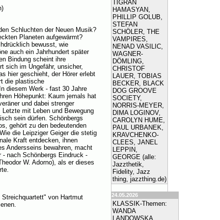
TIGRAN
n)
HAMASYAN,
PHILLIP GOLUB,
STEFAN
n den Schluchten der Neuen Musik?
SCHÖLER, THE
eckten Planeten aufgewärmt?
VAMPIRES,
chdrücklich bewusst, wie
NENAD VASILIC,
Töne auch ein Jahrhundert später
WAGNER-
en Bindung scheint ihre
DÖMLING,
t sich im Ungefähr, unsicher,
CHRISTOF
 hier geschieht, der Hörer erlebt
LAUER, TOBIAS
t die plastische
BECKER, BLACK
In diesem Werk - fast 30 Jahre
DOG GROOVE
e ihren Höhepunkt: Kaum jemals hat
SOCIETY,
veräner und dabei strenger
NORRIS-MEYER,
ins Letzte mit Leben und Bewegung
DIMA LOGINOV,
isch sein dürfen. Schönbergs
CAROLYN HUME,
tuos, gehört zu den bedeutenden
PAUL URBANEK,
ie die Leipziger Geiger die stetig
KRAVCHENKO-
nale Kraft entdecken, ihnen
CLEES, JANEL
res Andersseins bewahren, macht
LEPPIN,
r - nach Schönbergs Eindruck -
GEORGE (alle:
Theodor W. Adorno), als er dieses
Jazzthetik,
rte.
Fidelity, Jazz
thing, jazzthing.de)
24.05.2026
Streichquartett" von Hartmut
KLASSIK-Themen:
ienen.
WANDA
LANDOWSKA