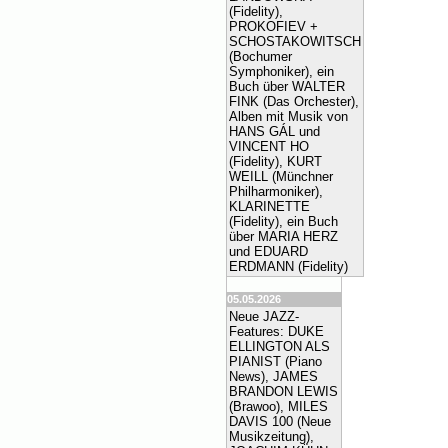
(Fidelity),
PROKOFIEV +
SCHOSTAKOWITSCH
(Bochumer
Symphoniker), ein
Buch über WALTER
FINK (Das Orchester),
Alben mit Musik von
HANS GÁL und
VINCENT HO
(Fidelity), KURT
WEILL (Münchner
Philharmoniker),
KLARINETTE
(Fidelity), ein Buch
über MARIA HERZ
und EDUARD
ERDMANN (Fidelity)
05.05.2026
Neue JAZZ-
Features: DUKE
ELLINGTON ALS
PIANIST (Piano
News), JAMES
BRANDON LEWIS
(Brawoo), MILES
DAVIS 100 (Neue
Musikzeitung),