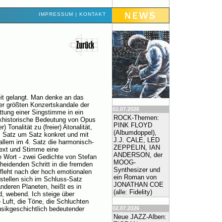
IMPRESSUM
|
KONTAKT
it gelangt. Man denke an das
der größten Konzertskandale der
02.07.2026
ttung einer Singstimme in ein
ROCK-Themen:
ikhistorische Bedeutung von Opus
PINK FLOYD
 Tonalität zu (freier) Atonalität,
(Albumdoppel),
, Satz um Satz konkret und mit
J.J. CALE, LED
allem im 4. Satz die harmonisch-
ZEPPELIN, IAN
Text und Stimme eine
ANDERSON, der
e Wort - zwei Gedichte von Stefan
MOOG-
eidenden Schritt in die fremden
Synthesizer und
erfleht nach der hoch emotionalen
ein Roman von
stellen sich im Schluss-Satz
JONATHAN COE
anderen Planeten, heißt es in
(alle: Fidelity)
d, webend. Ich steige über
 Luft, die Töne, die Schluchten
02.07.2026
usikgeschichtlich bedeutender
Neue JAZZ-Alben: