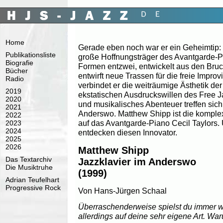
Home
Gerade eben noch war er ein Geheimtip:
Publikationsliste
große Hoffnungsträger des Avantgarde-Pi
Biografie
Formen entzwei, entwickelt aus den Bruc
Bücher
entwirft neue Trassen für die freie Improv
Radio
verbindet er die weiträumige Ästhetik de
2019
ekstatischen Ausdruckswillen des Free J
2020
und musikalisches Abenteuer treffen sic
2021
Anderswo. Matthew Shipp ist die komple
2022
auf das Avantgarde-Piano Cecil Taylors
2023
2024
entdecken diesen Innovator.
2025
2026
Matthew Shipp
Das Textarchiv
Jazzklavier im Anderswo
Die Musiktruhe
(1999)
Adrian Teufelhart
Progressive Rock
Von Hans-Jürgen Schaal
Überraschenderweise spielst du immer w
allerdings auf deine sehr eigene Art. W