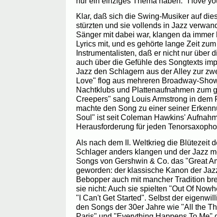
nur ein einziges Thema haben: "I love yo
Klar, daß sich die Swing-Musiker auf die
stürzten und sie vollends in Jazz verwan
Sänger mit dabei war, klangen da immer 
Lyrics mit, und es gehörte lange Zeit zu
Instrumentalisten, daß er nicht nur über
auch über die Gefühle des Songtexts impr
Jazz den Schlagern aus der Alley zur zwe
Love" flog aus mehreren Broadway-Show
Nachtklubs und Plattenaufnahmen zum g
Creepers" sang Louis Armstrong in dem 
machte den Song zu einer seiner Erken
Soul" ist seit Coleman Hawkins' Aufnah
Herausforderung für jeden Tenorsaxopho
Als nach dem II. Weltkrieg die Blütezeit d
Schlager anders klangen und der Jazz m
Songs von Gershwin & Co. das "Great 
geworden: der klassische Kanon der Jaz
Bebopper auch mit mancher Tradition bre
sie nicht: Auch sie spielten "Out Of Now
"I Can't Get Started". Selbst der eigenwi
den Songs der 30er Jahre wie "All the Thi
Paris" und "Everything Happens To Me" 