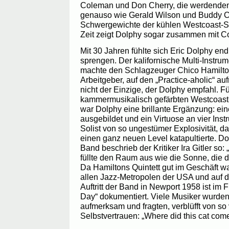
Coleman und Don Cherry, die werdenden
genauso wie Gerald Wilson und Buddy Co
Schwergewichte der kühlen Westcoast-Sz
Zeit zeigt Dolphy sogar zusammen mit 
Mit 30 Jahren fühlte sich Eric Dolphy end
sprengen. Der kalifornische Multi-Instrum
machte den Schlagzeuger Chico Hamilto
Arbeitgeber, auf den „Practice-aholic“ a
nicht der Einzige, der Dolphy empfahl. F
kammermusikalisch gefärbten Westcoast-J
war Dolphy eine brillante Ergänzung: ein
ausgebildet und ein Virtuose an vier Inst
Solist von so ungestümer Explosivität, d
einen ganz neuen Level katapultierte. Do
Band beschrieb der Kritiker Ira Gitler so:
füllte den Raum aus wie die Sonne, die d
Da Hamiltons Quintett gut im Geschäft wa
allen Jazz-Metropolen der USA und auf d
Auftritt der Band in Newport 1958 ist im
Day“ dokumentiert. Viele Musiker wurden
aufmerksam und fragten, verblüfft von so 
Selbstvertrauen: „Where did this cat com