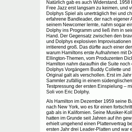
Natürlich gab es auch Widerstand. 1958
Free Jazz erst langsam zu keimen, und v
Dolphys Spiel als unerträglich frei und c
erfahrene Bandleader, der nach eigener
seinem Newcomer lernte, nahm sogar ei
Dolphy ins Programm und ließ ihm in sein
Hand. Der Gegensatz zwischen den bra
und Dolphys explosiven Improvisationen i
irritierend groß. Das dürfte auch einer 
warum Hamiltons erste Aufnahmen mit Do
Ellington-Themen, vom Produzenten Dic
Hamilton nahm daraufhin die Suite noch 
Dolphys Vorgängern Buddy Collette und 
Original galt als verschollen. Erst im Jah
Sammler zufällig in einem südenglischen 
Testpressung der ersten Einspielung – m
Soli von Eric Dolphy.
Als Hamilton im Dezember 1959 seine Ba
nach New York, wo es für einen fortschrit
gab als in Kalifornien. Seine Musiker-Ko
hatten im Grunde seit Jahren auf ihn ge
erhielt umgehend einen Plattenvertrag be
ersten Jahr drei Leader-Platten und war e