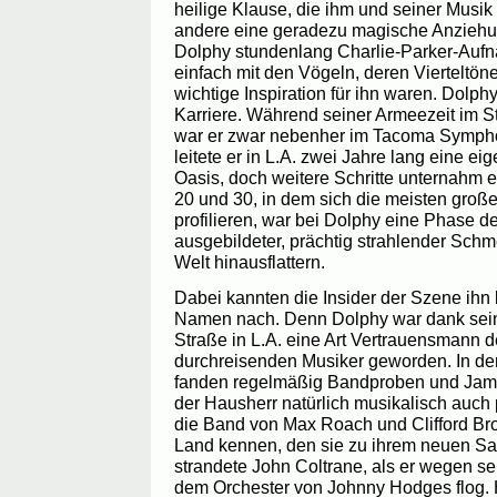
heilige Klause, die ihm und seiner Musik 
andere eine geradezu magische Anziehun
Dolphy stundenlang Charlie-Parker-Aufn
einfach mit den Vögeln, deren Vierteltön
wichtige Inspiration für ihn waren. Dolphy 
Karriere. Während seiner Armeezeit im S
war er zwar nebenher im Tacoma Sympho
leitete er in L.A. zwei Jahre lang eine e
Oasis, doch weitere Schritte unternahm e
20 und 30, in dem sich die meisten groß
profilieren, war bei Dolphy eine Phase de
ausgebildeter, prächtig strahlender Schmet
Welt hinausflattern.
Dabei kannten die Insider der Szene ihn
Namen nach. Denn Dolphy war dank seine
Straße in L.A. eine Art Vertrauensmann 
durchreisenden Musiker geworden. In d
fanden regelmäßig Bandproben und Jam 
der Hausherr natürlich musikalisch auch p
die Band von Max Roach und Clifford Br
Land kennen, den sie zu ihrem neuen Sa
strandete John Coltrane, als er wegen 
dem Orchester von Johnny Hodges flog. H