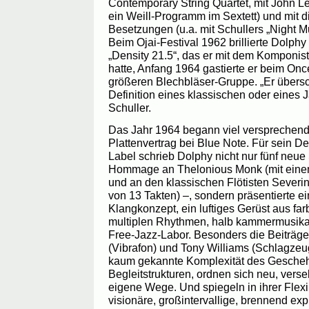
Contemporary String Quartet, mit John Le
ein Weill-Programm im Sextett) und mit d
Besetzungen (u.a. mit Schullers „Night Mu
Beim Ojai-Festival 1962 brillierte Dolphy
„Density 21.5“, das er mit dem Komponis
hatte, Anfang 1964 gastierte er beim Once
größeren Blechbläser-Gruppe. „Er übersc
Definition eines klassischen oder eines 
Schuller.
Das Jahr 1964 begann viel versprechend
Plattenvertrag bei Blue Note. Für sein 
Label schrieb Dolphy nicht nur fünf neue
Hommage an Thelonious Monk (mit einem 
und an den klassischen Flötisten Severi
von 13 Takten) –, sondern präsentierte e
Klangkonzept, ein luftiges Gerüst aus far
multiplen Rhythmen, halb kammermusikal
Free-Jazz-Labor. Besonders die Beiträg
(Vibrafon) und Tony Williams (Schlagzeug
kaum gekannte Komplexität des Geschehe
Begleitstrukturen, ordnen sich neu, vers
eigene Wege. Und spiegeln in ihrer Flexib
visionäre, großintervallige, brennend ex