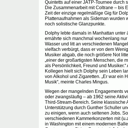
Quintetts auf einer JATP-Tournee durch 
Die Zusammenarbeit mit Coltrane – bis E
Zeit der einzige regelmäßige Gig für Dol
Plattenaufnahmen als Sideman wurden w
noch solistische Glanzpunkte.
Dolphy lebte damals in Manhattan unter
ernährte sich manchmal wochenlang nu
Wasser und litt an verschiedenen Mangel
vielfach verbürgt, dass er von dem Wenige
Musiker abgab, die noch größere Not litt
„einer der großartigsten Menschen, die m
als Persönlichkeit, Freund und Musiker.“ 
Kollegen hielt sich Dolphy sein Leben la
von Alkohol und Zigaretten. „Er war ein He
Musik“, meinte Charles Mingus.
Wegen der mangelnden Engagements vers
oder zwangsläufig – ab 1962 seine Aktivi
Third-Stream-Bereich. Seine klassische 
Unterstützung durch Gunther Schuller un
zu einigen, wenn auch seltenen Jobs. So
verschiedenen Kammerkonzerten mit (u.a. 
in Washington mit einem modernen Ballett