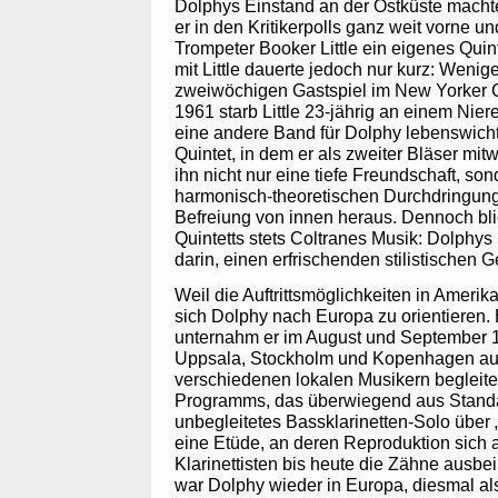
Dolphys Einstand an der Ostküste machte
er in den Kritikerpolls ganz weit vorne u
Trompeter Booker Little ein eigenes Qui
mit Little dauerte jedoch nur kurz: Wen
zweiwöchigen Gastspiel im New Yorker Cl
1961 starb Little 23-jährig an einem Ni
eine andere Band für Dolphy lebenswicht
Quintet, in dem er als zweiter Bläser mitw
ihn nicht nur eine tiefe Freundschaft, so
harmonisch-theoretischen Durchdringung 
Befreiung von innen heraus. Dennoch bli
Quintetts stets Coltranes Musik: Dolphys 
darin, einen erfrischenden stilistischen 
Weil die Auftrittsmöglichkeiten in Ameri
sich Dolphy nach Europa zu orientieren.
unternahm er im August und September 196
Uppsala, Stockholm und Kopenhagen au
verschiedenen lokalen Musikern begleitet
Programms, das überwiegend aus Standa
unbegleitetes Bassklarinetten-Solo über
eine Etüde, an deren Reproduktion sich 
Klarinettisten bis heute die Zähne aus
war Dolphy wieder in Europa, diesmal als