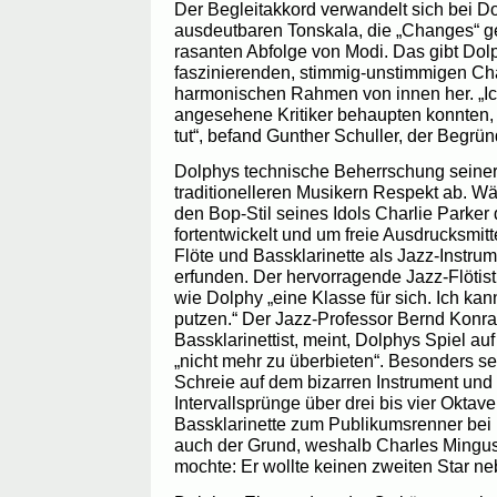
Der Begleitakkord verwandelt sich bei Do
ausdeutbaren Tonskala, die „Changes“ ge
rasanten Abfolge von Modi. Das gibt Dol
faszinierenden, stimmig-unstimmigen Cha
harmonischen Rahmen von innen her. „Ic
angesehene Kritiker behaupten konnten, 
tut“, befand Gunther Schuller, der Begrü
Dolphys technische Beherrschung seiner 
traditionelleren Musikern Respekt ab. W
den Bop-Stil seines Idols Charlie Parke
fortentwickelt und um freie Ausdrucksmitte
Flöte und Bassklarinette als Jazz-Instru
erfunden. Der hervorragende Jazz-Flöti
wie Dolphy „eine Klasse für sich. Ich ka
putzen.“ Der Jazz-Professor Bernd Konra
Bassklarinettist, meint, Dolphys Spiel auf
„nicht mehr zu überbieten“. Besonders se
Schreie auf dem bizarren Instrument und
Intervallsprünge über drei bis vier Okta
Bassklarinette zum Publikumsrenner bei
auch der Grund, weshalb Charles Mingus 
mochte: Er wollte keinen zweiten Star ne