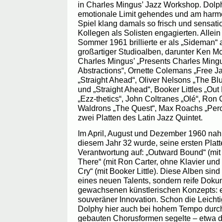
in Charles Mingus’ Jazz Workshop. Dolph
emotionale Limit gehendes und am harmo
Spiel klang damals so frisch und sensatio
Kollegen als Solisten engagierten. Alle
Sommer 1961 brillierte er als „Sideman“
großartiger Studioalben, darunter Ken Mc
Charles Mingus’ „Presents Charles Mingu
Abstractions“, Ornette Colemans „Free J
„Straight Ahead“, Oliver Nelsons „The Bl
und „Straight Ahead“, Booker Littles „Out
„Ezz-thetics“, John Coltranes „Olé“, Ron
Waldrons „The Quest“, Max Roachs „Perc
zwei Platten des Latin Jazz Quintet.
Im April, August und Dezember 1960 nahm
diesem Jahr 32 wurde, seine ersten Platt
Verantwortung auf: „Outward Bound“ (mit
There“ (mit Ron Carter, ohne Klavier und
Cry“ (mit Booker Little). Diese Alben sind
eines neuen Talents, sondern reife Doku
gewachsenen künstlerischen Konzepts: e
souveräner Innovation. Schon die Leichtig
Dolphy hier auch bei hohem Tempo durc
gebauten Chorusformen segelte – etwa da