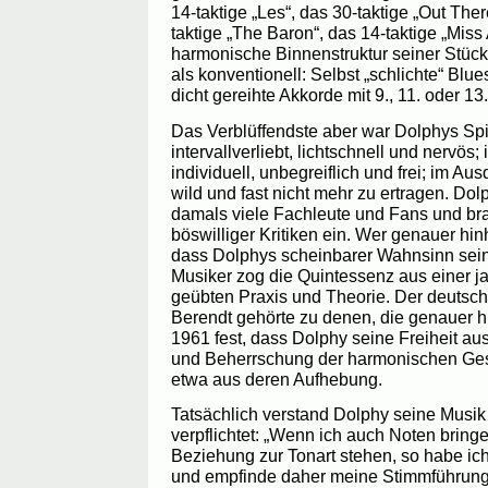
14-taktige „Les“, das 30-taktige „Out Ther
taktige „The Baron“, das 14-taktige „Miss
harmonische Binnenstruktur seiner Stück
als konventionell: Selbst „schlichte“ B
dicht gereihte Akkorde mit 9., 11. oder 13.
Das Verblüffendste aber war Dolphys Spie
intervallverliebt, lichtschnell und nervös;
individuell, unbegreiflich und frei; im Au
wild und fast nicht mehr zu ertragen. Dol
damals viele Fachleute und Fans und br
böswilliger Kritiken ein. Wer genauer hin
dass Dolphys scheinbarer Wahnsinn sein
Musiker zog die Quintessenz aus einer 
geübten Praxis und Theorie. Der deutsch
Berendt gehörte zu denen, die genauer hin
1961 fest, dass Dolphy seine Freiheit a
und Beherrschung der harmonischen Ges
etwa aus deren Aufhebung.
Tatsächlich verstand Dolphy seine Musik 
verpflichtet: „Wenn ich auch Noten bringe,
Beziehung zur Tonart stehen, so habe ic
und empfinde daher meine Stimmführung