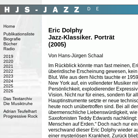
Home
Eric Dolphy
Publikationsliste
Jazz-Klassiker. Porträt
Biografie
(2005)
Bücher
Radio
Von Hans-Jürgen Schaal
2019
2020
Im Rückblick könnte man fast meinen, Er
2021
überirdische Erscheinung gewesen, kein
2022
2023
Blut. Wie aus dem Nichts tauchte er 195
2024
New York auf, ein vollendeter Musiker mit
2025
Persönlichkeit, explodierender Expressivi
2026
Vision. Nicht nur für eines, sondern für al
Das Textarchiv
Hauptinstrumente setzte er neue technis
Die Musiktruhe
heute noch unübertroffen sind. Bei all d
Adrian Teufelhart
übermenschliche Liebenswürdigkeit, wie 
Progressive Rock
Saxofonisten Teddy Edwards nachklingt:
Menschen auf Erden.“ Doch nach nur ei
verschwand dieser Eric Dolphy wieder au
einer mysteriösen Krankheit. Zurück blie