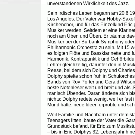
unverstandenen Wirklichkeit des Jazz.
Sein irdisches Leben begann am 20.6.192
Los Angeles. Der Vater war Hobby-Saxofo
Kirchenchor, und für das Einzelkind Eric 
Musiker werden. Seitdem er eine Klarinet
noch am Üben und Üben. Er träumte davo
Musiker bei der Burbank Symphony oder
Philharmonic Orchestra zu sein. Mit 15 w
es folgten Flöte und Bassklarinette und f
Harmonik, Kontrapunktik und Gehörbildung
Lehrer gleichzeitig, darunter den in Mus
Reese, bei dem sich Dolphy und Charles
Dolphy spielte schon früh in Schulorches
Bands von Roy Porter und Gerald Wilson.
beste Notenleser weit und breit und als „P
manisch Übender. Daran änderte sich b
nichts: Dolphy redete wenig, weil er fast
Mund hatte, neue Ideen erprobte und sch
Weil Familie und Nachbarn unter dem s
Teenagers litten, baute der Vater die Gar
Grundstück befand, für Eric zum Musikst
– bis in Eric Dolphys 32. Lebensjahr hine