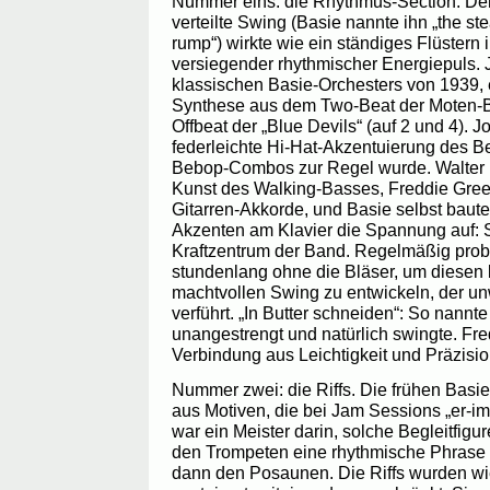
Nummer eins: die Rhythmus-Section. Der
verteilte Swing (Basie nannte ihn „the s
rump“) wirkte wie ein ständiges Flüstern 
versiegender rhythmischer Energiepuls.
klassischen Basie-Orchesters von 1939, e
Synthese aus dem Two-Beat der Moten-B
Offbeat der „Blue Devils“ (auf 2 und 4). J
federleichte Hi-Hat-Akzentuierung des Be
Bebop-Combos zur Regel wurde. Walter P
Kunst des Walking-Basses, Freddie Gree
Gitarren-Akkorde, und Basie selbst baute
Akzenten am Klavier die Spannung auf: S
Kraftzentrum der Band. Regelmäßig prob
stundenlang ohne die Bläser, um diesen 
machtvollen Swing zu entwickeln, der u
verführt. „In Butter schneiden“: So nann
unangestrengt und natürlich swingte. Fr
Verbindung aus Leichtigkeit und Präzisio
Nummer zwei: die Riffs. Die frühen Basi
aus Motiven, die bei Jam Sessions „er-im
war ein Meister darin, solche Begleitfigu
den Trompeten eine rhythmische Phrase
dann den Posaunen. Die Riffs wurden wi