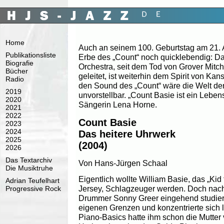
Home
Auch an seinem 100. Geburtstag am 21. 
Publikationsliste
Erbe des „Count“ noch quicklebendig: D
Biografie
Orchestra, seit dem Tod von Grover Mitch
Bücher
geleitet, ist weiterhin dem Spirit von Kan
Radio
den Sound des „Count“ wäre die Welt de
2019
unvorstellbar. „Count Basie ist ein Lebenss
2020
Sängerin Lena Horne.
2021
2022
Count Basie
2023
2024
Das heitere Uhrwerk
2025
(2004)
2026
Das Textarchiv
Von Hans-Jürgen Schaal
Die Musiktruhe
Eigentlich wollte William Basie, das „Ki
Adrian Teufelhart
Jersey, Schlagzeuger werden. Doch nach
Progressive Rock
Drummer Sonny Greer eingehend studiert 
eigenen Grenzen und konzentrierte sich li
Piano-Basics hatte ihm schon die Mutter v