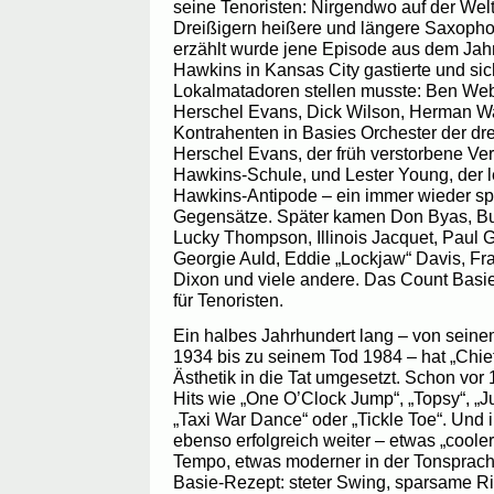
seine Tenoristen: Nirgendwo auf der Welt
Dreißigern heißere und längere Saxophon
erzählt wurde jene Episode aus dem Jah
Hawkins in Kansas City gastierte und si
Lokalmatadoren stellen musste: Ben Web
Herschel Evans, Dick Wilson, Herman Wa
Kontrahenten in Basies Orchester der dr
Herschel Evans, der früh verstorbene Vert
Hawkins-Schule, und Lester Young, der le
Hawkins-Antipode – ein immer wieder s
Gegensätze. Später kamen Don Byas, Bu
Lucky Thompson, Illinois Jacquet, Paul
Georgie Auld, Eddie „Lockjaw“ Davis, Fra
Dixon und viele andere. Das Count Basi
für Tenoristen.
Ein halbes Jahrhundert lang – von seinem
1934 bis zu seinem Tod 1984 – hat „Chie
Ästhetik in die Tat umgesetzt. Schon vor 
Hits wie „One O’Clock Jump“, „Topsy“, „
„Taxi War Dance“ oder „Tickle Toe“. Und 
ebenso erfolgreich weiter – etwas „cooler
Tempo, etwas moderner in der Tonsprache
Basie-Rezept: steter Swing, sparsame Rif