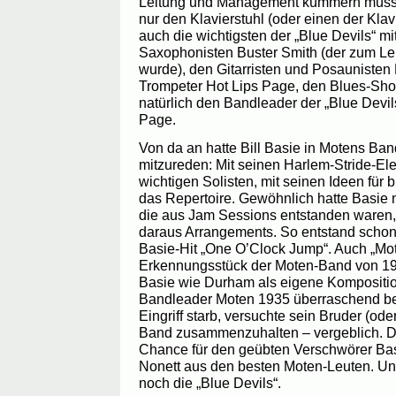
Leitung und Management kümmern müsse.
nur den Klavierstuhl (oder einen der Klav
auch die wichtigsten der „Blue Devils“ mi
Saxophonisten Buster Smith (der zum Leh
wurde), den Gitarristen und Posauniste
Trompeter Hot Lips Page, den Blues-Sh
natürlich den Bandleader der „Blue Devil
Page.
Von da an hatte Bill Basie in Motens Ban
mitzureden: Mit seinen Harlem-Stride-El
wichtigen Solisten, mit seinen Ideen für b
das Repertoire. Gewöhnlich hatte Basie nu
die aus Jam Sessions entstanden waren
daraus Arrangements. So entstand schon
Basie-Hit „One O’Clock Jump“. Auch „Mo
Erkennungsstück der Moten-Band von 19
Basie wie Durham als eigene Komposition
Bandleader Moten 1935 überraschend be
Eingriff starb, versuchte sein Bruder (od
Band zusammenzuhalten – vergeblich. D
Chance für den geübten Verschwörer Bas
Nonett aus den besten Moten-Leuten. Un
noch die „Blue Devils“.