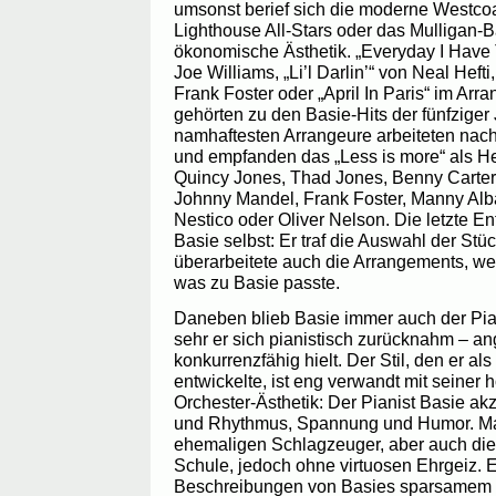
umsonst berief sich die moderne Westcoa
Lighthouse All-Stars oder das Mulligan-B
ökonomische Ästhetik. „Everyday I Have
Joe Williams, „Li’l Darlin’“ von Neal Heft
Frank Foster oder „April In Paris“ im Arr
gehörten zu den Basie-Hits der fünfziger 
namhaftesten Arrangeure arbeiteten nach
und empfanden das „Less is more“ als He
Quincy Jones, Thad Jones, Benny Carter, 
Johnny Mandel, Frank Foster, Manny Alb
Nestico oder Oliver Nelson. Die letzte En
Basie selbst: Er traf die Auswahl der Stü
überarbeitete auch die Arrangements, wen
was zu Basie passte.
Daneben blieb Basie immer auch der Pian
sehr er sich pianistisch zurücknahm – ange
konkurrenzfähig hielt. Der Stil, den er al
entwickelte, ist eng verwandt mit seiner
Orchester-Ästhetik: Der Pianist Basie ak
und Rhythmus, Spannung und Humor. Man
ehemaligen Schlagzeuger, aber auch die
Schule, jedoch ohne virtuosen Ehrgeiz. 
Beschreibungen von Basies sparsamem Kl