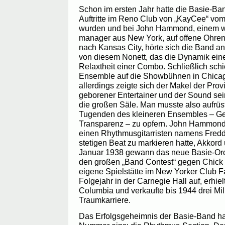
Schon im ersten Jahr hatte die Basie-Ban
Auftritte im Reno Club von „KayCee“ vo
wurden und bei John Hammond, einem wic
manager aus New York, auf offene Ohre
nach Kansas City, hörte sich die Band a
von diesem Nonett, das die Dynamik ein
Relaxtheit einer Combo. Schließlich schi
Ensemble auf die Showbühnen in Chica
allerdings zeigte sich der Makel der Prov
geborener Entertainer und der Sound sei
die großen Säle. Man musste also aufrüs
Tugenden des kleineren Ensembles – Gelö
Transparenz – zu opfern. John Hammond 
einen Rhythmusgitarristen namens Fredd
stetigen Beat zu markieren hatte, Akkor
Januar 1938 gewann das neue Basie-Orc
den großen „Band Contest“ gegen Chick
eigene Spielstätte im New Yorker Club F
Folgejahr in der Carnegie Hall auf, erhiel
Columbia und verkaufte bis 1944 drei Mi
Traumkarriere.
Das Erfolgsgeheimnis der Basie-Band ha