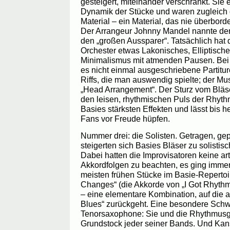
gesteigert, miteinander verschränkt. Sie 
Dynamik der Stücke und waren zugleich 
Material – ein Material, das nie überbord
Der Arrangeur Johnny Mandel nannte de
den „großen Aussparer“. Tatsächlich hat d
Orchester etwas Lakonisches, Elliptische
Minimalismus mit atmenden Pausen. Bei
es nicht einmal ausgeschriebene Partitur
Riffs, die man auswendig spielte; der M
„Head Arrangement“. Der Sturz vom Bläse
den leisen, rhythmischen Puls der Rhyt
Basies stärksten Effekten und lässt bis 
Fans vor Freude hüpfen.
Nummer drei: die Solisten. Getragen, gep
steigerten sich Basies Bläser zu solistis
Dabei hatten die Improvisatoren keine ar
Akkordfolgen zu beachten, es ging immer
meisten frühen Stücke im Basie-Repertoi
Changes“ (die Akkorde von „I Got Rhyth
– eine elementare Kombination, auf die 
Blues“ zurückgeht. Eine besondere Schwä
Tenorsaxophone: Sie und die Rhythmusg
Grundstock jeder seiner Bands. Und Kans