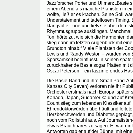
Jazzforscher Porter und Ullman: „Basie 
einem Abend als manche Pianisten in ei
wollte, ließ er es krachen. Seine Soli wa
Understatement und tadellosem Timing. Er
klangvolle Töne und ließ sie über dem st
Rhythmusgruppe ausklingen. Manchmal hi
Ton, hörte zu, wie sich die Harmonien da
stieg dann im letzten Augenblick mit ei
Grundton hinab.“ Viele Pianisten der Co
Lewis und Randy Weston – wurden von 
Sparsamkeit beeinflusst. In seinen spät
zurückhaltende Basie sogar Platten mit
Oscar Peterson – ein faszinierendes Has
Die Basie-Band und ihre Small-Band-Abl
Kansas City Seven) verloren nie ihr Pub
Orchester erstmals nach Europa, später s
Kanada, Japan, Südamerika und auf Kreuz
Count stieg zum lebenden Klassiker auf,
Ehrendoktorwürden überhäuft und leitete, 
Herzbeschwerden und Diabetes geplagt, 
noch vom Rollstuhl aus. Auf Journalisten
etwas Brauchbares zu sagen: Er war ein
Antworten gab er auf der Bühne, mit ein