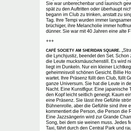
Sie war unberechenbar und launisch ge
spät zu den Auftritten oder überhaupt nic
begann im Club zu trinken, anstatt zu s
Tag. Ihre Tempi wurden immer langsamer
brüchiger, ihre Melancholie immer hoffnu
dünner. Sie war mit 40 Jahren eine alte F
+++
„Stra
CAFÉ SOCIETY AM SHERIDAN SQUARE.
die Lynchjustiz, beendet den Set. Schon
die Leute mucksmäuschenstill. Es wird ni
liegt im Dunkeln. Nur ein kleiner Lichtke
geheimnisvoll schönen Gesicht. Billie H
wartet. Ihre Präsenz füllt den Club, füllt
ganze Universum. Sie hat die Leute in de
Nacht. Eine Kunstfigur. Eine japanische 
den Kopf leicht seitlich geneigt. Kaum e
eine Präsenz. Sie lässt ihre Gefühle strö
Bühnenrolle, aber die Gefühle sind ihre 
kommentiert die Person, die Person die R
Eine Jazzsängerin wird zur Grande Chant
Song, bei dem sie weinen muss. Jedes M
Taxi, fährt durch den Central Park und rau