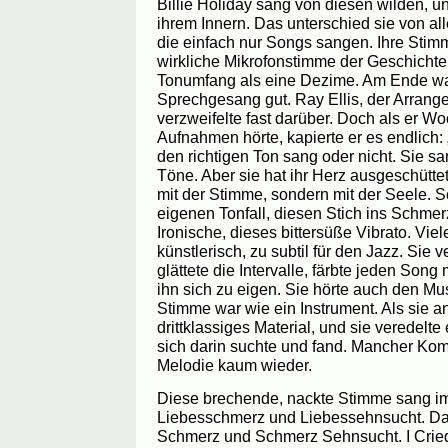
Billie Holiday sang von diesen wilden, 
ihrem Innern. Das unterschied sie von a
die einfach nur Songs sangen. Ihre Stimme
wirkliche Mikrofonstimme der Geschichte,
Tonumfang als eine Dezime. Am Ende war 
Sprechgesang gut. Ray Ellis, der Arrangeur
verzweifelte fast darüber. Doch als er Wo
Aufnahmen hörte, kapierte er es endlich: 
den richtigen Ton sang oder nicht. Sie s
Töne. Aber sie hat ihr Herz ausgeschüttet.
mit der Stimme, sondern mit der Seele. S
eigenen Tonfall, diesen Stich ins Schmerz
Ironische, dieses bittersüße Vibrato. Vie
künstlerisch, zu subtil für den Jazz. Sie 
glättete die Intervalle, färbte jeden Son
ihn sich zu eigen. Sie hörte auch den Mus
Stimme war wie ein Instrument. Als sie a
drittklassiges Material, und sie veredelt
sich darin suchte und fand. Mancher Kom
Melodie kaum wieder.
Diese brechende, nackte Stimme sang i
Liebesschmerz und Liebessehnsucht. Da
Schmerz und Schmerz Sehnsucht. I Crie