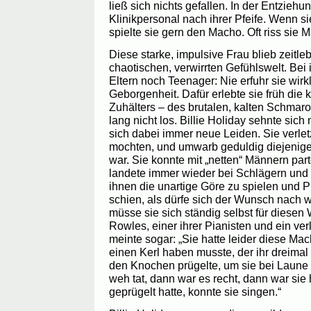
ließ sich nichts gefallen. In der Entzieh
Klinikpersonal nach ihrer Pfeife. Wenn s
spielte sie gern den Macho. Oft riss sie M
Diese starke, impulsive Frau blieb zeitle
chaotischen, verwirrten Gefühlswelt. Bei 
Eltern noch Teenager: Nie erfuhr sie wirkl
Geborgenheit. Dafür erlebte sie früh die 
Zuhälters – des brutalen, kalten Schmarot
lang nicht los. Billie Holiday sehnte sic
sich dabei immer neue Leiden. Sie verlet
mochten, und umwarb geduldig diejenigen
war. Sie konnte mit „netten“ Männern par
landete immer wieder bei Schlägern und B
ihnen die unartige Göre zu spielen und P
schien, als dürfe sich der Wunsch nach wa
müsse sie sich ständig selbst für diese
Rowles, einer ihrer Pianisten und ein v
meinte sogar: „Sie hatte leider diese Ma
einen Kerl haben musste, der ihr dreima
den Knochen prügelte, um sie bei Laune 
weh tat, dann war es recht, dann war sie
geprügelt hatte, konnte sie singen.“