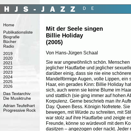
Home
Mit der Seele singen
Publikationsliste
Billie Holiday
Biografie
(2005)
Bücher
Radio
Von Hans-Jürgen Schaal
2019
2020
Sie war ungewöhnlich schön. Menschen b
2021
jeglicher Hautfarbe und jeglicher sexuel
2022
2023
darüber einig, dass sie nie eine schöner
2024
Mandelförmige Augen, volle Lippen, ein s
2025
Haar, ein gerades Kinn: Billie Holiday h
2026
sich, auch wenn sie keine Blume im Haar 
Das Textarchiv
und stattlich (sie ging immer auf hohen A
Die Musiktruhe
Korpulenz. Gerne beschrieb man ihr Auftr
Adrian Teufelhart
Day. Queen Bess. Königin Nofretete. Sie
Progressive Rock
bewegen, mit Würde zu schreiten, mit Stil
war stolz auf ihre Hautfarbe und zeigte 
Freunde, könne so würdevoll mit dem Kop
dasitzen – angezogen oder nackt. Jeder m