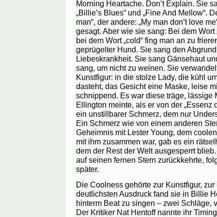
Morning Heartache. Don’t Explain. Sie s
„Billie’s Blues“ und „Fine And Mellow“. De
man“, der andere: „My man don’t love me
gesagt. Aber wie sie sang: Bei dem Wort 
bei dem Wort „cold“ fing man an zu friere
geprügelter Hund. Sie sang den Abgrund.
Liebeskrankheit. Sie sang Gänsehaut un
sang, um nicht zu weinen. Sie verwandel
Kunstfigur: in die stolze Lady, die kühl 
dasteht, das Gesicht eine Maske, leise 
schnippend. Es war diese träge, lässige
Ellington meinte, als er von der „Essenz 
ein unstillbarer Schmerz, dem nur Under
Ein Schmerz wie von einem anderen Stern.
Geheimnis mit Lester Young, dem coolen
mit ihm zusammen war, gab es ein rätse
dem der Rest der Welt ausgesperrt blieb.
auf seinen fernen Stern zurückkehrte, fol
später.
Die Coolness gehörte zur Kunstfigur, zur
deutlichsten Ausdruck fand sie in Billie H
hinterm Beat zu singen – zwei Schläge, v
Der Kritiker Nat Hentoff nannte ihr Timin