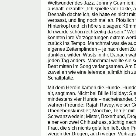
Weltwunder des Jazz. Johnny Guarnieri, d
aushalf, erzählte: „Ich spielte vier Takte, a
Deshalb dachte ich, sie hätte es nicht 
verpasst, und fing noch mal an. Plötzlich
Hinterkopf und ich höre sie sagen: Kümm
Ich werde schon rechtzeitig da sein.“ Wen
konnten ihre Verzögerungen extrem werd
zurück ins Tempo. Manchmal war sie auch
eigenes Zeitempfinden – je nach dem Zus
dunklen, wilden Wusts in ihr. Danach wäh
jeden Tag anders. Manchmal wollte sie s
Beat mitten im Song verlangsamen. Am E
zuweilen wie eine leiernde, allmählich
Schallplatte.
Mit dem Heroin kamen die Hunde. Hunde
alt, sagt man. Nicht bei Billie Holiday: Si
mindestens vier Hunde – nacheinander. S
wahren Freunde: Rajah Ravoy, weiser G
Überlebenskünstler; Moochie, Terrier mi
Schwanzwedeln; Mister, Boxerhund, Drog
einer von zwei Chihuahuas, süchtig nac
Frau, die sich nichts gefallen ließ, den 
wegen der Drogen, auch wegen Vertragsb