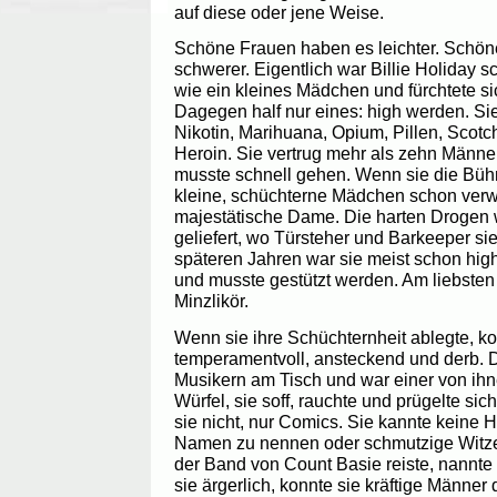
auf diese oder jene Weise.
Schöne Frauen haben es leichter. Schö
schwerer. Eigentlich war Billie Holiday
wie ein kleines Mädchen und fürchtete s
Dagegen half nur eines: high werden. Sie 
Nikotin, Marihuana, Opium, Pillen, Scotc
Heroin. Sie vertrug mehr als zehn Männe
musste schnell gehen. Wenn sie die Bühn
kleine, schüchterne Mädchen schon verwa
majestätische Dame. Die harten Drogen w
geliefert, wo Türsteher und Barkeeper sie
späteren Jahren war sie meist schon high
und musste gestützt werden. Am liebsten 
Minzlikör.
Wenn sie ihre Schüchternheit ablegte, ko
temperamentvoll, ansteckend und derb. D
Musikern am Tisch und war einer von ihn
Würfel, sie soff, rauchte und prügelte sic
sie nicht, nur Comics. Sie kannte kein
Namen zu nennen oder schmutzige Witze 
der Band von Count Basie reiste, nannte
sie ärgerlich, konnte sie kräftige Männer