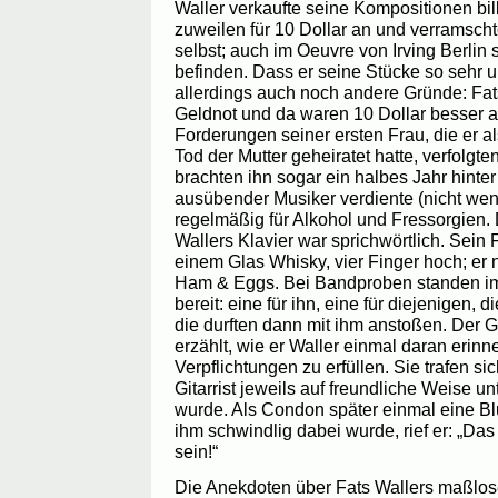
Waller verkaufte seine Kompositionen bi
zuweilen für 10 Dollar an und verramsch
selbst; auch im Oeuvre von Irving Berlin 
befinden. Dass er seine Stücke so sehr u
allerdings auch noch andere Gründe: Fats 
Geldnot und da waren 10 Dollar besser al
Forderungen seiner ersten Frau, die er 
Tod der Mutter geheiratet hatte, verfolgt
brachten ihn sogar ein halbes Jahr hinter 
ausübender Musiker verdiente (nicht weni
regelmäßig für Alkohol und Fressorgien.
Wallers Klavier war sprichwörtlich. Sein
einem Glas Whisky, vier Finger hoch; er 
Ham & Eggs. Bei Bandproben standen i
bereit: eine für ihn, eine für diejenigen, d
die durften dann mit ihm anstoßen. Der G
erzählt, wie er Waller einmal daran erinne
Verpflichtungen zu erfüllen. Sie trafen s
Gitarrist jeweils auf freundliche Weise u
wurde. Als Condon später einmal eine Blu
ihm schwindlig dabei wurde, rief er: „Das
sein!“
Die Anekdoten über Fats Wallers maßlos