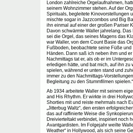
London zahlreiche Orgelaufnahmen, hatte
seinem Wohnzimmer stehen. Auf der Orgel
Spirituals, begleitete Kinovorstellunge
mischte sogar in Jazzcombos und Big Ba
ihn einmal auf einer der großen Pariser 
Davon schwärmte Waller jahrelang. Das 
sei die Orgel, das seines Magens das Klavi
war Waller, von dem Count Basie das Orge
Fußboden, beobachtete seine Füße und im
Händen. Dann saß ich neben ihm und er b
Nachmittags tat er, als ob er im Unterge
erledigen hätte, und bat mich, auf ihn zu
spielen, während er unten stand und zuh
immer zu den Nachmittags-Vorstellungen 
Begleitung zu den Stummfilmen spielen.“
Ab 1934 arbeitete Waller mit seinem eige
and His Rhythm. Er wirkte in drei Holly
Shorties mit und reiste mehrmals nach E
„Jitterbug Waltz“, den ersten erfolgreich
das auf raffinierte Weise die Synkopier
Dreivierteltakt verbindet, inspiriert noch 
Avantgardisten. Im Folgejahr weilte Walle
Weather“ in Hollywood, als sich seine Ge