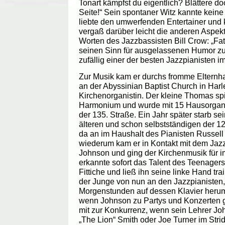
Tonart kämpfst du eigentlich? Blättere do
Seite!“ Sein spontaner Witz kannte kein
liebte den umwerfenden Entertainer un
vergaß darüber leicht die anderen Aspekt
Worten des Jazzbassisten Bill Crow: „Fats
seinen Sinn für ausgelassenen Humor zu 
zufällig einer der besten Jazzpianisten 
Zur Musik kam er durchs fromme Elternha
an der Abyssinian Baptist Church in Harl
Kirchenorganistin. Der kleine Thomas spi
Harmonium und wurde mit 15 Hausorganis
der 135. Straße. Ein Jahr später starb sei
älteren und schon selbstständigen der 12
da an im Haushalt des Pianisten Russell
wiederum kam er in Kontakt mit dem Jaz
Johnson und ging der Kirchenmusik für 
erkannte sofort das Talent des Teenagers
Fittiche und ließ ihn seine linke Hand tr
der Junge von nun an den Jazzpianisten, b
Morgenstunden auf dessen Klavier herum u
wenn Johnson zu Partys und Konzerten g
mit zur Konkurrenz, wenn sein Lehrer J
„The Lion“ Smith oder Joe Turner im Str