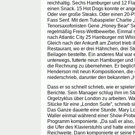
reichhaltig. Sechs Hamburger und 12 Fla
einen Snack. 15 Hot Dogs konnte er ang
Oder vier große Steaks. Oder einen 20-
Fass Senf. Mit dem Tubaspieler Charlie 
Tenorsaxofonisten Gene „Honey Bear“ Sed
regelmäßig Fress-Wettbewerbe. Einmal sol
nach Atlantic City 25 Hamburger mit Whi
Gleich nach der Ankunft am Zielort trieb 
Restaurant, wo er drei Hähnchen, drei 
Beilagen bestellte. Ein anderes Mal war 
unterwegs, futterte neun Hamburger und 
die Rechnung zu übernehmen. Er beglich
Henderson mit neun Kompositionen, die e
niederschrieb, darunter den bekannten 
Dass er so schnell schrieb, wie er spiele
Berichte. Sein Manager schlug ihm im St
Orgelzyklus über London zu arbeiten. Wal
Stücke für eine „London Suite“, schrieb s
Das Ganze dauerte eine Stunde. Mary Lou
Waller einmal während einer Show-Prob
Programm komponierte. „Da saß er also, 
die Ufer des Klavierstuhls und hatte ei
Reichweite. Dann komponierte er seine