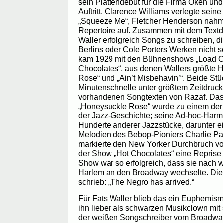
sein Plattendebüt für die Firma Okeh und
Auftritt. Clarence Williams verlegte sein
„Squeeze Me“, Fletcher Henderson nahm s
Repertoire auf. Zusammen mit dem Textd
Waller erfolgreich Songs zu schreiben, di
Berlins oder Cole Porters Werken nicht 
kam 1929 mit den Bühnenshows „Load Of
Chocolates“, aus denen Wallers größte 
Rose“ und „Ain’t Misbehavin’“. Beide Stü
Minutenschnelle unter größtem Zeitdruck
vorhandenen Songtexten von Razaf. Das 
„Honeysuckle Rose“ wurde zu einem der
der Jazz-Geschichte; seine Ad-hoc-Harm
Hunderte anderer Jazzstücke, darunter 
Melodien des Bebop-Pioniers Charlie Park
markierte den New Yorker Durchbruch von
der Show „Hot Chocolates“ eine Reprise 
Show war so erfolgreich, dass sie nach
Harlem an den Broadway wechselte. Die
schrieb: „The Negro has arrived.“
Für Fats Waller blieb das ein Euphemis
ihn lieber als schwarzen Musikclown mit 
der weißen Songschreiber vom Broadway 