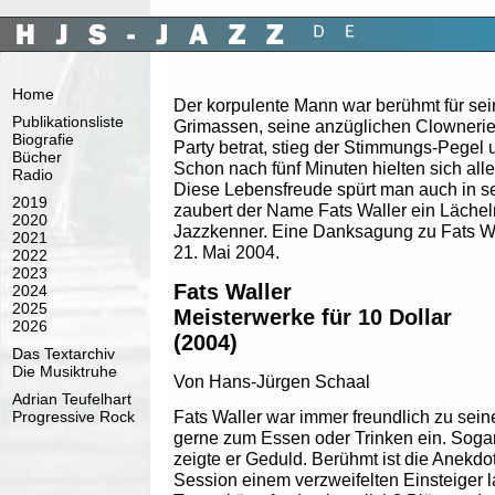
Home
Der korpulente Mann war berühmt für se
Publikationsliste
Grimassen, seine anzüglichen Clownerie
Biografie
Party betrat, stieg der Stimmungs-Pegel u
Bücher
Schon nach fünf Minuten hielten sich al
Radio
Diese Lebensfreude spürt man auch in s
2019
zaubert der Name Fats Waller ein Lächeln
2020
Jazzkenner. Eine Danksagung zu Fats Wa
2021
21. Mai 2004.
2022
2023
Fats Waller
2024
2025
Meisterwerke für 10 Dollar
2026
(2004)
Das Textarchiv
Die Musiktruhe
Von Hans-Jürgen Schaal
Adrian Teufelhart
Fats Waller war immer freundlich zu sei
Progressive Rock
gerne zum Essen oder Trinken ein. Sogar
zeigte er Geduld. Berühmt ist die Anekdot
Session einem verzweifelten Einsteiger la