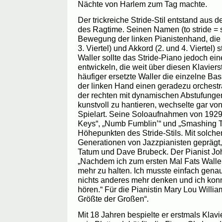
Nächte von Harlem zum Tag machte.
Der trickreiche Stride-Stil entstand aus 
des Ragtime. Seinen Namen (to stride = s
Bewegung der linken Pianistenhand, die
3. Viertel) und Akkord (2. und 4. Viertel)
Waller sollte das Stride-Piano jedoch eine
entwickeln, die weit über diesen Klaviers
häufiger ersetzte Waller die einzelne Ba
der linken Hand einen geradezu orchestr
der rechten mit dynamischen Abstufung
kunstvoll zu hantieren, wechselte gar vo
Spielart. Seine Soloaufnahmen von 1929,
Keys“, „Numb Fumblin’“ und „Smashing T
Höhepunkten des Stride-Stils. Mit solche
Generationen von Jazzpianisten geprägt, 
Tatum und Dave Brubeck. Der Pianist John
„Nachdem ich zum ersten Mal Fats Waller 
mehr zu halten. Ich musste einfach genau
nichts anderes mehr denken und ich kon
hören.“ Für die Pianistin Mary Lou Willia
Größte der Großen“.
Mit 18 Jahren bespielte er erstmals Klavi