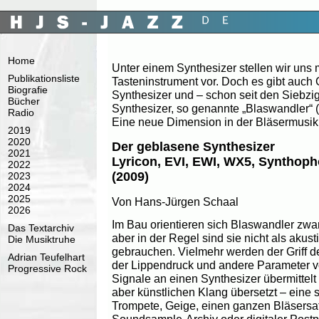
Home
Unter einem Synthesizer stellen wir uns 
Publikationsliste
Tasteninstrument vor. Doch es gibt auch 
Biografie
Synthesizer und – schon seit den Siebzi
Bücher
Synthesizer, so genannte „Blaswandler“ (
Radio
Eine neue Dimension in der Bläsermusik
2019
2020
Der geblasene Synthesizer
2021
Lyricon, EVI, EWI, WX5, Synthop
2022
(2009)
2023
2024
2025
Von Hans-Jürgen Schaal
2026
Im Bau orientieren sich Blaswandler zwa
Das Textarchiv
aber in der Regel sind sie nicht als akus
Die Musiktruhe
gebrauchen. Vielmehr werden der Griff de
Adrian Teufelhart
der Lippendruck und andere Parameter vo
Progressive Rock
Signale an einen Synthesizer übermittel
aber künstlichen Klang übersetzt – eine s
Trompete, Geige, einen ganzen Bläsersa
Soundsample-Archiv oder digitaler Postp