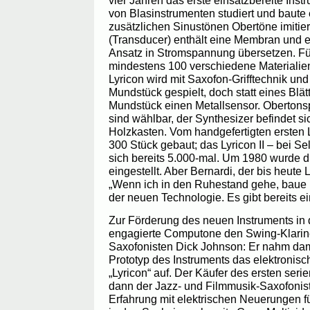
vier Jahren das erste einsatzbereite Instr
von Blasinstrumenten studiert und baute 
zusätzlichen Sinustönen Obertöne imitie
(Transducer) enthält eine Membran und e
Ansatz in Stromspannung übersetzen. F
mindestens 100 verschiedene Materialien
Lyricon wird mit Saxofon-Grifftechnik un
Mundstück gespielt, doch statt eines Blät
Mundstück einen Metallsensor. Obertons
sind wählbar, der Synthesizer befindet s
Holzkasten. Vom handgefertigten ersten
300 Stück gebaut; das Lyricon II – bei Se
sich bereits 5.000-mal. Um 1980 wurde d
eingestellt. Aber Bernardi, der bis heute L
„Wenn ich in den Ruhestand gehe, baue ich
der neuen Technologie. Es gibt bereits ei
Zur Förderung des neuen Instruments in 
engagierte Computone den Swing-Klarine
Saxofonisten Dick Johnson: Er nahm dam
Prototyp des Instruments das elektroni
„Lyricon“ auf. Der Käufer des ersten ser
dann der Jazz- und Filmmusik-Saxofonist
Erfahrung mit elektrischen Neuerungen f