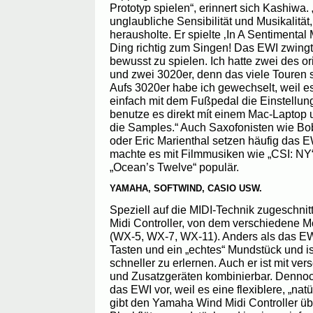
Prototyp spielen“, erinnert sich Kashiwa.
unglaubliche Sensibilität und Musikalitä
herausholte. Er spielte ‚In A Sentimental
Ding richtig zum Singen! Das EWI zwingt 
bewusst zu spielen. Ich hatte zwei des o
und zwei 3020er, denn das viele Touren s
Aufs 3020er habe ich gewechselt, weil es
einfach mit dem Fußpedal die Einstellun
benutze es direkt mít einem Mac-Laptop 
die Samples.“ Auch Saxofonisten wie Bob
oder Eric Marienthal setzen häufig das E
machte es mit Filmmusiken wie „CSI: NY
„Ocean’s Twelve“ populär.
YAMAHA, SOFTWIND, CASIO USW.
Speziell auf die MIDI-Technik zugeschni
Midi Controller, von dem verschiedene Mo
(WX-5, WX-7, WX-11). Anders als das EW
Tasten und ein „echtes“ Mundstück und is
schneller zu erlernen. Auch er ist mit v
und Zusatzgeräten kombinierbar. Dennoch
das EWI vor, weil es eine flexiblere, „nat
gibt den Yamaha Wind Midi Controller üb