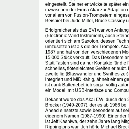
eingestellt. Steiner entwickelte später ei
inzwischen der Firma Akai zur Adaption 
vor allem von Fusion-Trompetern eingese
Beispiel bei Judd Miller, Bruce Cassidy 
Erfolgreicher als das EVI war von Anfan
(Electronic Wind Instrument), auch Stei
orientiert sich am Saxofon, dessen Techni
umzusetzen ist als die der Trompete. Aka
1987 und hat von den verschiedenen Mo
15.000 Stück verkauft. Das Besondere a
Statt Tasten sind da nur Kontakte für die
schnelles, flötenleichtes Greifen erlaubt
zweiteilig (Blaswandler und Synthesizer)
integriert und MIDI-fähig, ähnelt einem
ist dank Batteriebetrieb sogar völlig aut
ein Modell mit USB-Interface und Comput
Bekannt wurde das Akai EWI durch den 
Brecker (1949-2007), der es ab 1986 bei
Ahead einsetzte sowie besonders auf sei
eigenem Namen (1987-1990). Einer der 
ist Jeff Kashiwa, der zehn Jahre lang Mi
Rippingtons war. „Ich hörte Michael Brec