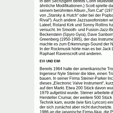
in den Sechzigern bereits Conn Multivide
ähnliche Modifikationen.) Scott spielte d
seinem berühmten Album „Tom Cat“ (197
von „Starsky & Hutch“ oder bei der Popb
Rival“). Auch andere Jazzsaxofonisten w
Lateef, Roland Kirk und Sonny Rollins h
versucht. Im Smooth- und Fusion-Jazz-Be
Beckenstein (Spyro Gyra), Dave Sanbor
Greenberg (1950-1995), der das Instrumen
machte es zum Erkennungs-Sound der 
In der Rockmusik hörte man es bei Jack 
Raphael Ravenscroft und anderen.
EVI UND EWI
Bereits 1964 hatte der amerikanische Tro
Ingenieur Nyle Steiner die Idee, einen T
bauen. In seiner Firma Steiner-Parker Inc
dieses „Electronic Valve Instrument“, kur
auf den Markt. Etwa 200 Stück davon wur
1979 aufgelöst wurde. Steiner arbeitete d
Hersteller Crumar, der weitere 500 Stück h
Technik kam, wurde (wie fürs Lyricon) ein
der sich zunächst aber nicht durchsetzt
1986 an die japanische Firma Akai, die 