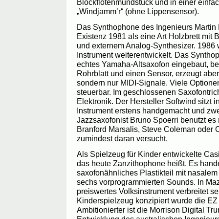
Blockflötenmundstück und in einer einfa
„Windjamm’r“ (ohne Lippensensor).
Das Synthophone des Ingenieurs Martin
Existenz 1981 als eine Art Holzbrett mit
und externem Analog-Synthesizer. 1986 
Instrument weiterentwickelt. Das Synthop
echtes Yamaha-Altsaxofon eingebaut, bes
Rohrblatt und einen Sensor, erzeugt abe
sondern nur MIDI-Signale. Viele Optione
steuerbar. Im geschlossenen Saxofontricht
Elektronik. Der Hersteller Softwind sitzt 
Instrument erstens handgemacht und zwei
Jazzsaxofonist Bruno Spoerri benutzt es
Branford Marsalis, Steve Coleman oder
zumindest daran versucht.
Als Spielzeug für Kinder entwickelte Casi
das heute Zanzithophone heißt. Es hande
saxofonähnliches Plastikteil mit nasale
sechs vorprogrammierten Sounds. In Maze
preiswertes Volksinstrument verbreitet se
Kinderspielzeug konzipiert wurde die E
Ambitionierter ist die Morrison Digital T