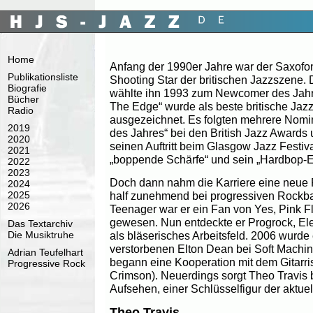
Home
Anfang der 1990er Jahre war der Saxofon
Publikationsliste
Shooting Star der britischen Jazzszene. 
Biografie
wählte ihn 1993 zum Newcomer des Jahr
Bücher
The Edge“ wurde als beste britische Ja
Radio
ausgezeichnet. Es folgten mehrere Nomin
2019
des Jahres“ bei den British Jazz Awards
2020
seinen Auftritt beim Glasgow Jazz Festiva
2021
„boppende Schärfe“ und sein „Hardbop-E
2022
2023
Doch dann nahm die Karriere eine neue 
2024
half zunehmend bei progressiven Rockb
2025
2026
Teenager war er ein Fan von Yes, Pink 
gewesen. Nun entdeckte er Progrock, El
Das Textarchiv
als bläserisches Arbeitsfeld. 2006 wurde
Die Musiktruhe
verstorbenen Elton Dean bei Soft Machin
Adrian Teufelhart
begann eine Kooperation mit dem Gitarri
Progressive Rock
Crimson). Neuerdings sorgt Theo Travis 
Aufsehen, einer Schlüsselfigur der aktue
Theo Travis