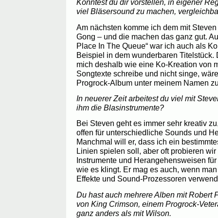
Könntest du dir vorstellen, in eigener R
viel Bläsersound zu machen, vergleichba
Am nächsten komme ich dem mit Steven 
Gong – und die machen das ganz gut. A
Place In The Queue“ war ich auch als Kom
Beispiel in dem wunderbaren Titelstück. D
mich deshalb wie eine Ko-Kreation von m
Songtexte schreibe und nicht singe, wäre
Progrock-Album unter meinem Namen z
In neuerer Zeit arbeitest du viel mit St
ihm die Blasinstrumente?
Bei Steven geht es immer sehr kreativ zu, 
offen für unterschiedliche Sounds und 
Manchmal will er, dass ich ein bestimmt
Linien spielen soll, aber oft probieren w
Instrumente und Herangehensweisen für 
wie es klingt. Er mag es auch, wenn man
Effekte und Sound-Prozessoren verwend
Du hast auch mehrere Alben mit Robert 
von King Crimson, einem Progrock-Veter
ganz anders als mit Wilson.