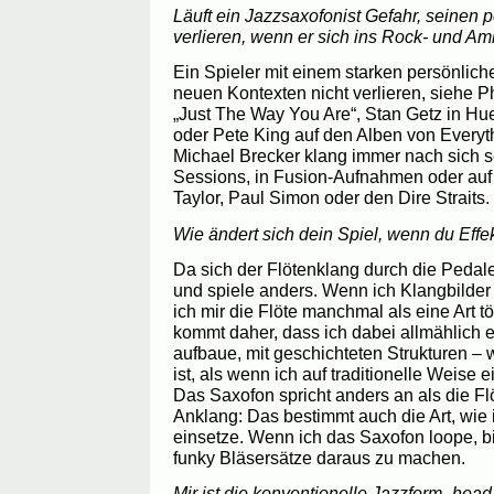
Läuft ein Jazzsaxofonist Gefahr, seinen 
verlieren, wenn er sich ins Rock- und Am
Ein Spieler mit einem starken persönlich
neuen Kontexten nicht verlieren, siehe Ph
„Just The Way You Are“, Stan Getz in Hu
oder Pete King auf den Alben von Everyth
Michael Brecker klang immer nach sich se
Sessions, in Fusion-Aufnahmen oder au
Taylor, Paul Simon oder den Dire Straits.
Wie ändert sich dein Spiel, wenn du Effe
Da sich der Flötenklang durch die Pedale
und spiele anders. Wenn ich Klangbilder h
ich mir die Flöte manchmal als eine Art 
kommt daher, dass ich dabei allmählich
aufbaue, mit geschichteten Strukturen –
ist, als wenn ich auf traditionelle Weise
Das Saxofon spricht anders an als die Fl
Anklang: Das bestimmt auch die Art, wie i
einsetze. Wenn ich das Saxofon loope, bi
funky Bläsersätze daraus zu machen.
Mir ist die konventionelle Jazzform „head