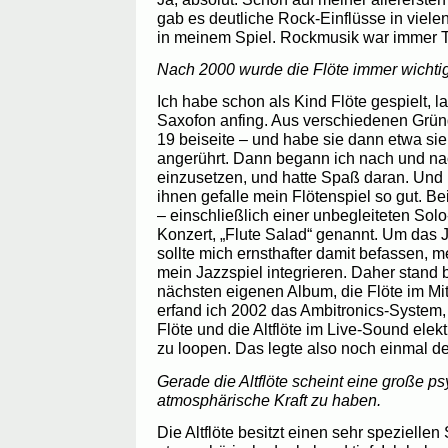
gab es deutliche Rock-Einflüsse in viel
in meinem Spiel. Rockmusik war immer T
Nach 2000 wurde die Flöte immer wichtig
Ich habe schon als Kind Flöte gespielt, l
Saxofon anfing. Aus verschiedenen Gründe
19 beiseite – und habe sie dann etwa sie
angerührt. Dann begann ich nach und nac
einzusetzen, und hatte Spaß daran. Und
ihnen gefalle mein Flötenspiel so gut. Bei
– einschließlich einer unbegleiteten Sol
Konzert, „Flute Salad“ genannt. Um das J
sollte mich ernsthafter damit befassen, m
mein Jazzspiel integrieren. Daher stand 
nächsten eigenen Album, die Flöte im Mitt
erfand ich 2002 das Ambitronics-System, 
Flöte und die Altflöte im Live-Sound ele
zu loopen. Das legte also noch einmal de
Gerade die Altflöte scheint eine große p
atmosphärische Kraft zu haben.
Die Altflöte besitzt einen sehr speziellen