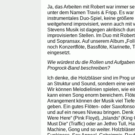
Ja, das Arbeiten mit Robert war immer se
unter dem Namen Travis & Fripp. Es war 
instrumentales Duo-Spiel, keine größere 
weitgehend improvisiert, wenn auch mit v
Stevens Musik ist dagegen akribisch durc
improvisierten Stellen. Im Duo mit Robert 
und Sopransax. Auf unserem Album „Fol
noch Konzertflöte, Bassflöte, Klarinette,
eingesetzt.
Wie würdest du die Rollen und Aufgaben 
Progrock-Band beschreiben?
Ich denke, die Holzbläser sind im Prog u
an Struktur und Sound, sondern eine wei
Wir können Melodielinien spielen, wie ei
kann einen Song enorm bereichern. Flöte
Arrangement können der Musik viel Tiefe 
geben. Ein gutes Flöten- oder Saxofonso
und auf ein neues Niveau bringen. Denk
Were Here“ (Pink Floyd), „Islands“ (King
Must Die“ (Traffic) oder an Jethro Tull, Ha
Machine, Gong und so weiter. Holzbläser
Funkiness, Sex Appeal, Geheimnis, Rauhei