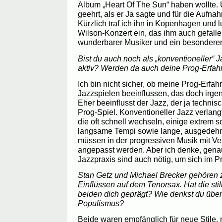
Album „Heart Of The Sun“ haben wollte. 
geehrt, als er Ja sagte und für die Aufn
Kürzlich traf ich ihn in Kopenhagen und 
Wilson-Konzert ein, das ihm auch gefallen
wunderbarer Musiker und ein besondere
Bist du auch noch als „konventioneller“ 
aktiv? Werden da auch deine Prog-Erfah
Ich bin nicht sicher, ob meine Prog-Erfa
Jazzspielen beeinflussen, das doch irgend
Eher beeinflusst der Jazz, der ja technis
Prog-Spiel. Konventioneller Jazz verlang
die oft schnell wechseln, einige extrem 
langsame Tempi sowie lange, ausgedehnt
müssen in der progressiven Musik mit 
angepasst werden. Aber ich denke, genau
Jazzpraxis sind auch nötig, um sich im P
Stan Getz und Michael Brecker gehören 
Einflüssen auf dem Tenorsax. Hat die stili
beiden dich geprägt? Wie denkst du übe
Populismus?
Beide waren empfänglich für neue Stile,