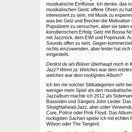
musikalische Einflüsse. Ich denke, das is
musikalischen Geist: offene Ohren zu h
interessiert zu sein, mit Musik zu experim
was bei Getz und Brecker die Motivation 
Populärem zu versuchen, aber sie taten e
künstlerischem Erfolg: Getz mit Bossa No
mit Jazzrock, dem EWI und Popmusik. Au
Sounds offen zu sein. Gegen kommerziell
nichts einzuwenden, aber leider hat sich d
eingestellt.
Denkst du als Bläser überhaupt noch in 
Jazz? Wenn ja: Welches war dein letzte
welches war dein rockigstes Album?
Ich bin mir solcher Stilkategorien sehr be
weniger mein Spiel als den musikalischen
Jazzalbum machte ich 2012 als Sideman
Bassisten und Sängers John Lester. Das w
Straightahead-Jazz, aber unter Verwen
Cure, Police oder Pink Floyd. Das Album 
rockigsten Sachen spiele ich mit echten
Wilson oder The Tangent.