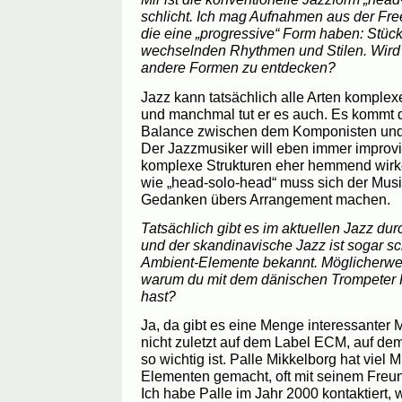
schlicht. Ich mag Aufnahmen aus der Free
die eine „progressive“ Form haben: Stü
wechselnden Rhythmen und Stilen. Wird e
andere Formen zu entdecken?
Jazz kann tatsächlich alle Arten komple
und manchmal tut er es auch. Es kommt d
Balance zwischen dem Komponisten und d
Der Jazzmusiker will eben immer improv
komplexe Strukturen eher hemmend wirke
wie „head-solo-head“ muss sich der Musi
Gedanken übers Arrangement machen.
Tatsächlich gibt es im aktuellen Jazz d
und der skandinavische Jazz ist sogar sc
Ambient-Elemente bekannt. Möglicherwei
warum du mit dem dänischen Trompeter P
hast?
Ja, da gibt es eine Menge interessanter
nicht zuletzt auf dem Label ECM, auf de
so wichtig ist. Palle Mikkelborg hat viel
Elementen gemacht, oft mit seinem Fre
Ich habe Palle im Jahr 2000 kontaktiert, 