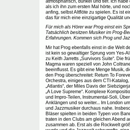
atmosphärisch, dunkel und tief. Ich habe
als ich ihn zum ersten Mal hörte, und no
anfing, selbst Altflöte zu spielen. Es ist
das für mich eine einzigartige Qualität und
Für mich als Hörer war Prog einst ein Spr
Tatsächlich besitzen Musiker im Prog-Ber
Erfahrungen. Kommen sich Prog und Jazz
Mir hat Prog ebenfalls einst in die Welt 
ist kein so gewaltiger Sprung vom Yes-
zu Keith Jarretts „Survivors Suite“. Die 
Magma waren speziell von John Coltrane
beeinflusst. Es gibt eine Menge Musik, d
den Prog überschreitet: Return To Forev
Orchestra, einiges aus dem CTI-Katalog
„Atlantis“, der Miles Davis der Siebzigerj
„A Love Supreme“. Komplexe Komposition
und Impro-Teilen, Instrumental-Soli, Übe
Anklängen und so weiter... Im London um
und Jazzmusiker durchaus nahe. Insbes
Bläser spielten in beiden Typen von Ba
traten in den Clubs am gleichen Abend a
zusammen ab. Erst als die Rockwelt grö
wurde und die Jazzwelt schrumpfte, gin