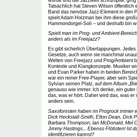
Tatsächlich hat Steven Wilson öffentlich er
Band das nervöse Jazz-Element in den 
spielt Adam Holzman bei ihm diese groß
Hammondorgel-Soli – und deshalb bin wo
Spielt man im Prog- und Ambient-Bereich 
anders als im Freejazz?
Es gibt sicherlich Überlappungen. Jedes
Gesetze, auch wenn sie manchmal unaus
Welten von Freejazz und Prog/Ambient b
Kontexte und Klangkonzepte. Musiker wie
und Evan Parker haben in beiden Bereich
war ein reiner Free-Player, aber sein Spi
Sylvian seinen Platz, auf dem Album „Ble
genauso wie immer. Ich denke, ein guter I
das, was er hört. Daher wird das, was er 
anders sein.
Saxofonisten haben im Progrock immer ei
Dick Heckstall-Smith, Elton Dean, Dick P
Barbara Thompson, Ian McDonald, Mel Co
Jimmy Hastings... Ebenso Flötisten! Ist d
identifizieren kannst?