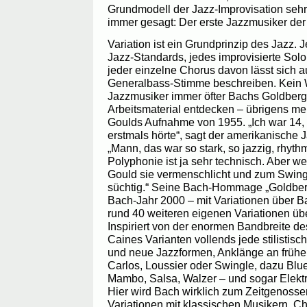
Grundmodell der Jazz-Improvisation sehr
immer gesagt: Der erste Jazzmusiker der
Variation ist ein Grundprinzip des Jazz
Jazz-Standards, jedes improvisierte Solo
jeder einzelne Chorus davon lässt sich a
Generalbass-Stimme beschreiben. Kein 
Jazzmusiker immer öfter Bachs Goldberg
Arbeitsmaterial entdecken – übrigens me
Goulds Aufnahme von 1955. „Ich war 14, 
erstmals hörte“, sagt der amerikanische 
„Mann, das war so stark, so jazzig, rhyth
Polyphonie ist ja sehr technisch. Aber 
Gould sie vermenschlicht und zum Swing
süchtig.“ Seine Bach-Hommage „Goldberg
Bach-Jahr 2000 – mit Variationen über B
rund 40 weiteren eigenen Variationen über
Inspiriert von der enormen Bandbreite de
Caines Varianten vollends jede stilistisc
und neue Jazzformen, Anklänge an frühe
Carlos, Loussier oder Swingle, dazu Blu
Mambo, Salsa, Walzer – und sogar Elekt
Hier wird Bach wirklich zum Zeitgenosse
Variationen mit klassischen Musikern, Ch