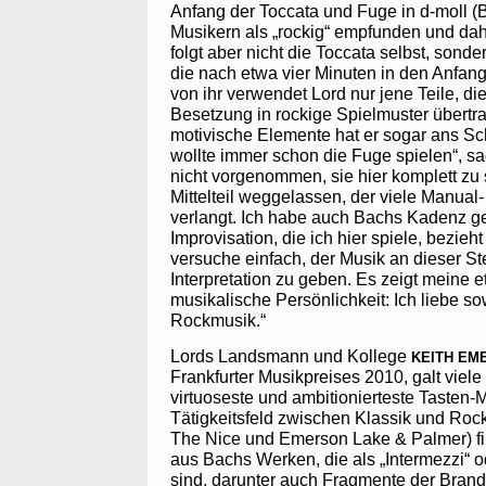
Anfang der Toccata und Fuge in d-moll (
Musikern als „rockig“ empfunden und daher
folgt aber nicht die Toccata selbst, sond
die nach etwa vier Minuten in den Anfan
von ihr verwendet Lord nur jene Teile, di
Besetzung in rockige Spielmuster übertr
motivische Elemente hat er sogar ans S
wollte immer schon die Fuge spielen“, sag
nicht vorgenommen, sie hier komplett zu
Mittelteil weggelassen, der viele Manual
verlangt. Ich habe auch Bachs Kadenz ge
Improvisation, die ich hier spiele, bezieht 
versuche einfach, der Musik an dieser S
Interpretation zu geben. Es zeigt meine
musikalische Persönlichkeit: Ich liebe so
Rockmusik.“
Lords Landsmann und Kollege
KEITH EM
Frankfurter Musikpreises 2010, galt viele
virtuoseste und ambitionierteste Tasten-
Tätigkeitsfeld zwischen Klassik und Rock.
The Nice und Emerson Lake & Palmer) fin
aus Bachs Werken, die als „Intermezzi“ o
sind, darunter auch Fragmente der Bran