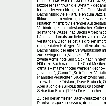
entdeckt. Das war die Ära des Cool Jazz,
jazzbesensanft war, die Dynamik gedämpf
ineinander verschlungen. Die Cool-Musik
Bachs Musik viele Parallelen zum Jazz z
libitum-Instrumentierung, der Variationst
Notation mit improvisierender Ausgestalt
Verbindung zum protestantischen Gottesd
so manche Wurzel hat. Bachs Arbeit mi
hätte man damals am liebsten als eine A
verstanden, Bach selbst als großen Improv
und genialen Kollegen. Vor allem aber wa
Bachs Musik, der eine Verwandtschaft m
zum swingenden „Verjazzen“ Bachs einlu
zweite Achtelnote „ein Stück nach hinten“
Nähe zu Bach nannten die Cool-Musiker 
oftmals – mit mehr oder weniger Recht –
„Invention“, „Canon“, „Suite“ oder „Variati
Pianisten versuchten Brücken zwischen 
– etwa Lennie Tristano, Dave Brubeck, O
Aber auch die
sorgten 
SWINGLE SINGERS
Sebastian Bach“ (1963) für Aufhorchen.
Zu den bekanntesten Bach-Verjazzern ge
Pianist
, der seit nun
JACQUES LOUSSIER