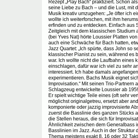
Rezept „Play Bach“ praktiziert. Schon al
seine Liebe zu Bach – und die Lust, mit
Musik kreativ umzugehen: „Je öfter ich ei
wollte ich weiterforschen, mit ihm heru
erfinden und zu entdecken. Einfach aus 
Zeitgleich mit dem klassischen Studium
(bei Yves Nat) hörte Loussier Platten von
auch eine Schwäche für Bach hatten, e
Jazz Quartet: „Ich spürte, dass John so s
klassischer Pianist zu sein, während es
war. Ich wollte nicht die Laufbahn eines
einschlagen, dafür war ich viel zu sehr a
interessiert. Ich habe damals angefange
experimentieren. Bachs Musik eignet sich
Improvisation.“ Mit seinen Trio-Partnern
Schlagzeug entwickelte Loussier ab 1959
Er spielt wichtige Teile eines (oft sehr v
möglichst originalgetreu, ersetzt aber and
komponierte oder jazzig improvisierte Abs
zuerst die Basslinie des ganzen Stücks 
die Stellen heraus, die sich für Improvisa
Ähnlichkeit zwischen dem Generalbass i
Basslinien im Jazz. Auch in der Struktur 
Thema meistens exakt 8, 16 oder 32 Takte