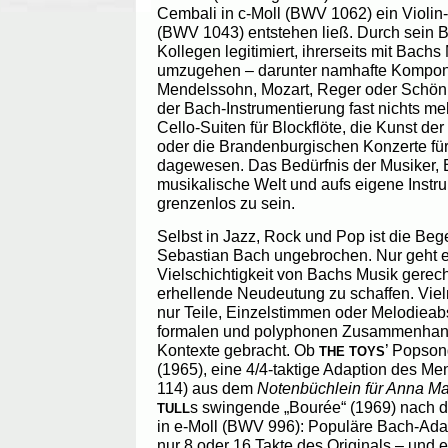
Cembali in c-Moll (BWV 1062) ein Violin
(BWV 1043) entstehen ließ. Durch sein Be
Kollegen legitimiert, ihrerseits mit Bach
umzugehen – darunter namhafte Komponis
Mendelssohn, Mozart, Reger oder Schönb
der Bach-Instrumentierung fast nichts meh
Cello-Suiten für Blockflöte, die Kunst de
oder die Brandenburgischen Konzerte für 
dagewesen. Das Bedürfnis der Musiker, 
musikalische Welt und aufs eigene Instr
grenzenlos zu sein.
Selbst in Jazz, Rock und Pop ist die Beg
Sebastian Bach ungebrochen. Nur geht es
Vielschichtigkeit von Bachs Musik gerec
erhellende Neudeutung zu schaffen. Vie
nur Teile, Einzelstimmen oder Melodieabs
formalen und polyphonen Zusammenhang
Kontexte gebracht. Ob
’ Popson
THE TOYS
(1965), eine 4/4-taktige Adaption des M
114) aus dem
Notenbüchlein für Anna M
s swingende „Bourée“ (1969) nach d
TULL
in e-Moll (BWV 996): Populäre Bach-Ad
nur 8 oder 16 Takte des Originals – und 