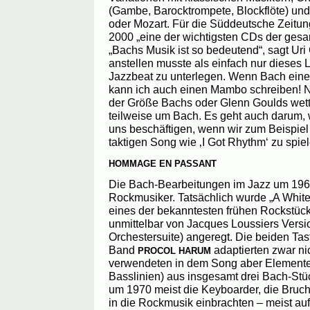
(Gambe, Barocktrompete, Blockflöte) und 
oder Mozart. Für die Süddeutsche Zeitu
2000 „eine der wichtigsten CDs der ges
„Bachs Musik ist so bedeutend“, sagt Uri
anstellen musste als einfach nur dieses 
Jazzbeat zu unterlegen. Wenn Bach ein
kann ich auch einen Mambo schreiben! Na
der Größe Bachs oder Glenn Goulds wettei
teilweise um Bach. Es geht auch darum, 
uns beschäftigen, wenn wir zum Beispiel 
taktigen Song wie ‚I Got Rhythm‘ zu spiel
HOMMAGE EN PASSANT
Die Bach-Bearbeitungen im Jazz um 1960 
Rockmusiker. Tatsächlich wurde „A White
eines der bekanntesten frühen Rockstüc
unmittelbar von Jacques Loussiers Version
Orchestersuite) angeregt. Die beiden Ta
Band
adaptierten zwar ni
PROCOL HARUM
verwendeten in dem Song aber Elemente
Basslinien) aus insgesamt drei Bach-Stü
um 1970 meist die Keyboarder, die Bru
in die Rockmusik einbrachten – meist a