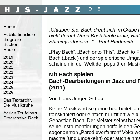
Home
„Glauben Sie, Bach dreht sich im Grabe 
Publikationsliste
nicht daran! Wenn Bach heute lebte, viell
Biografie
Shimmy erfunden...“ – Paul Hindemith
Bücher
Radio
„Play Bach“, „Bach onto This“, „Bach to F
2019
Bach („back“) und der spielerische Umga
2020
scheinen in der Welt der populären Musik
2021
2022
Mit Bach spielen
2023
Bach-Bearbeitungen in Jazz und 
2024
(2011)
2025
2026
Von Hans-Jürgen Schaal
Das Textarchiv
Die Musiktruhe
Keine Musik wird so gerne bearbeitet, arra
Adrian Teufelhart
transkribiert oder einfach nur zitiert wie
Progressive Rock
Sebastian Bach. Der Meister selbst hat 
seine Instrumentierungen notfalls den G
sogenannten „Parodieverfahren“ Vokalwe
machte (und umgekehrt) oder auch einma