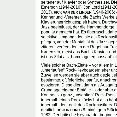
seltener auf Klavier oder Synthesizer. Di
Emerson (1944-2016), Jon Lord (1941-2
2013),
(1946-2006) 
RICK VAN DER LINDEN
Kenner und -Verehrer, die Bachs Werke 
Klavierunterricht gespielt haben. Durch
Jazz beeinflusst, der die Hammondorgel s
populär gemacht hat. Es überrascht daher
selektive Umgang, den sie als Rockmusi
pflegen, von der Mentalität des Jazz geprä
zitieren, verfremden in der Regel nur Fra
Kadenzen, meist aus Bachs Klavier- und
ist das Zitat als „hommage en passant“ ein
Viele solcher Bach-Zitate – vor allem in 
„unterlaufen“ Rock-Keyboardern eher unge
Zuweilen werden sie aber auch gezielt e
bestimmte, oft feierliche, sanfte, anachr
evozieren. Diese dient dann als Ausgan
Grundlage eigener Einfälle – oder aber a
Kontrast zu ganz „unsanften“ Rock-Pass
innerhalb eines Rockstücks hat also häuf
innerhalb der Logik des Rockmusikers. D
deutlich an
s 8-minütigem Stück
JON LORD
1982. Der britische Keyboarder beginnt 