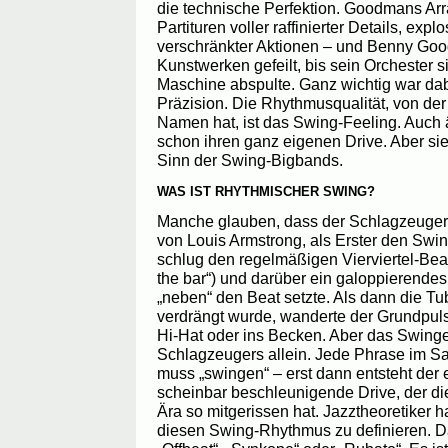
die technische Perfektion. Goodmans Arra
Partituren voller raffinierter Details, ex
verschränkter Aktionen – und Benny Goo
Kunstwerken gefeilt, bis sein Orchester 
Maschine abspulte. Ganz wichtig war dab
Präzision. Die Rhythmusqualität, von der
Namen hat, ist das Swing-Feeling. Auch
schon ihren ganz eigenen Drive. Aber sie
Sinn der Swing-Bigbands.
WAS IST RHYTHMISCHER SWING?
Manche glauben, dass der Schlagzeuger 
von Louis Armstrong, als Erster den Swin
schlug den regelmäßigen Vierviertel-Beat
the bar“) und darüber ein galoppierende
„neben“ den Beat setzte. Als dann die T
verdrängt wurde, wanderte der Grundpuls
Hi-Hat oder ins Becken. Aber das Swinge
Schlagzeugers allein. Jede Phrase im Sa
muss „swingen“ – erst dann entsteht der 
scheinbar beschleunigende Drive, der di
Ära so mitgerissen hat. Jazztheoretiker h
diesen Swing-Rhythmus zu definieren. Da