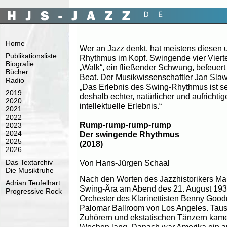
Home
Wer an Jazz denkt, hat meistens diesen 
Publikationsliste
Rhythmus im Kopf. Swingende vier Vierte
Biografie
„Walk“, ein fließender Schwung, befeue
Bücher
Beat. Der Musikwissenschaftler Jan Slaw
Radio
„Das Erlebnis des Swing-Rhythmus ist s
2019
deshalb echter, natürlicher und aufrichti
2020
intellektuelle Erlebnis.“
2021
2022
Rump-rump-rump-rump
2023
2024
Der swingende Rhythmus
2025
(2018)
2026
Von Hans-Jürgen Schaal
Das Textarchiv
Die Musiktruhe
Nach den Worten des Jazzhistorikers Ma
Adrian Teufelhart
Swing-Ära am Abend des 21. August 1935
Progressive Rock
Orchester des Klarinettisten Benny Good
Palomar Ballroom von Los Angeles. Taus
Zuhörern und ekstatischen Tänzern kame