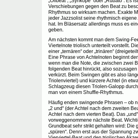
„Offbeat“, „Synkope“ oder „Rubato“. Es ist 
Verschiebungen gegen den Beat zu besc
Rhythmus so wirksam machen. Exakte M
jeder Jazzsolist seine rhythmisch eigen
hat. Im Bläsersatz allerdings muss es ei
geben.
Am nächsten kommt man dem Swing-Feel
Viertelnote triolisch unterteilt vorstellt.
einer „ternären“ oder „trinären“ (dreigetei
Eine Phrase von Achtelnoten beginnt d
wenn man die Note, die zwischen zwei Be
folgenden Beat hinrückt, also sozusagen z
verkürzt. Beim Swingen gibt es also länge
Triolenviertel) und kürzere Achtel (in etw
Schlagzeug diesen Triolen-Galopp durchg
man von einem Shuffle-Rhythmus.
Häufig enden swingende Phrasen – ob noti
„2 und“ (der Achtel nach dem zweiten Beat
Achtel nach dem vierten Beat). Das „und“ 
vorweggenommene nächste Beat. Wichtig i
Grundbeat sehr strikt gehalten wird: Di
„spüren“. Denn erst aus der Spannung z
Vierviertel-Beat und den triolischen Akz