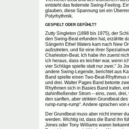
entsteht das federnde Swing-Feeling. Ein
glauben, diese Spannung sei ein Überres
Polyrhythmik.
GESPIELT ODER GEFÜHLT?
Zutty Singleton (1898 bis 1975), der Sch
den Swing-Beat erfunden hat, erzählte d
Sängerin Ethel Waters kam nach New Orl
aufzutreten, und für eine ihrer Spezialnu
Charleston-Beat. Ich habe ihn zuerst nic
ich heraus, dass es leichter war, wenn ic
vier Schläge spielte statt nur zwei.“ Jo J
andere Swing-Legende, berichtet aus Ka
Band spielte einen Two-Beat-Rhythmus m
und drei. Walter Pages Band betonte zwei
Rhythmen sich in Basies Band trafen, en
dahinfließender Strom – eins, zwei, drei,
den sanften, aber strikten Grundbeat de
rump-rump-rump“. Andere sprachen von e
Der Grundbeat muss aber nicht immer du
werden. Wichtig ist, dass die Band ihn fü
Jones oder Tony Williams waren bekannt 