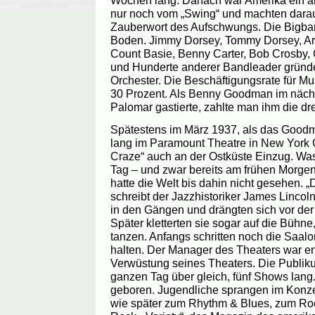
Wochen lang. Danach war Amerika ein a
nur noch vom „Swing“ und machten darau
Zauberwort des Aufschwungs. Die Bigb
Boden. Jimmy Dorsey, Tommy Dorsey, A
Count Basie, Benny Carter, Bob Crosby, 
und Hunderte anderer Bandleader gründ
Orchester. Die Beschäftigungsrate für Mu
30 Prozent. Als Benny Goodman im näch
Palomar gastierte, zahlte man ihm die dr
Spätestens im März 1937, als das Good
lang im Paramount Theatre in New York Cit
Craze“ auch an der Ostküste Einzug. Wa
Tag – und zwar bereits am frühen Morgen
hatte die Welt bis dahin nicht gesehen. „
schreibt der Jazzhistoriker James Lincoln
in den Gängen und drängten sich vor d
Später kletterten sie sogar auf die Bühne,
tanzen. Anfangs schritten noch die Saal
halten. Der Manager des Theaters war ent
Verwüstung seines Theaters. Die Publik
ganzen Tag über gleich, fünf Shows lan
geboren. Jugendliche sprangen im Konzer
wie später zum Rhythm & Blues, zum Roc