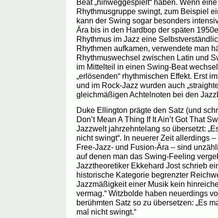
Beat „hinweggespielt“ haben. Wenn eine
Rhythmusgruppe swingt, zum Beispiel ein
kann der Swing sogar besonders intensi
Ära bis in den Hardbop der späten 1950
Rhythmus im Jazz eine Selbstverständlichk
Rhythmen aufkamen, verwendete man hä
Rhythmuswechsel zwischen Latin und Sw
im Mittelteil in einen Swing-Beat wechselt
„erlösenden“ rhythmischen Effekt. Erst i
und im Rock-Jazz wurden auch „straight
gleichmäßigen Achtelnoten bei den Jazz
Duke Ellington prägte den Satz (und schri
Don’t Mean A Thing If It Ain’t Got That Sw
Jazzwelt jahrzehntelang so übersetzt: „E
nicht swingt“. In neuerer Zeit allerdings 
Free-Jazz- und Fusion-Ära – sind unzähl
auf denen man das Swing-Feeling verge
Jazztheoretiker Ekkehard Jost schrieb ein
historische Kategorie begrenzter Reichwei
Jazzmäßigkeit einer Musik kein hinreiche
vermag.“ Witzbolde haben neuerdings vo
berühmten Satz so zu übersetzen: „Es ma
mal nicht swingt.“