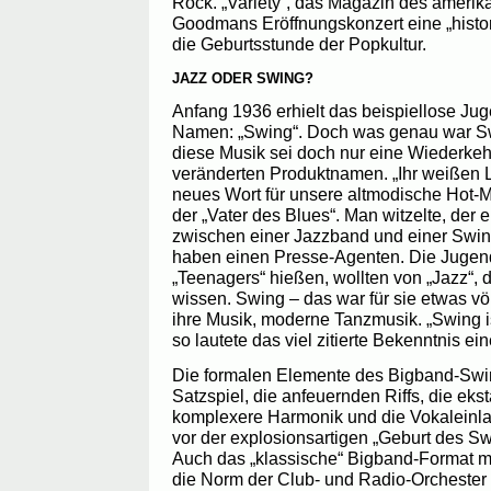
Rock. „Variety“, das Magazin des ameri
Goodmans Eröffnungskonzert eine „histor
die Geburtsstunde der Popkultur.
JAZZ ODER SWING?
Anfang 1936 erhielt das beispiellose J
Namen: „Swing“. Doch was genau war Sw
diese Musik sei doch nur eine Wiederkeh
veränderten Produktnamen. „Ihr weißen Le
neues Wort für unsere altmodische Hot-M
der „Vater des Blues“. Man witzelte, der 
zwischen einer Jazzband und einer Swi
haben einen Presse-Agenten. Die Jugendl
„Teenagers“ hießen, wollten von „Jazz“, d
wissen. Swing – das war für sie etwas vö
ihre Musik, moderne Tanzmusik. „Swing i
so lautete das viel zitierte Bekenntnis ei
Die formalen Elemente des Bigband-Swi
Satzspiel, die anfeuernden Riffs, die ekst
komplexere Harmonik und die Vokaleinla
vor der explosionsartigen „Geburt des S
Auch das „klassische“ Bigband-Format mit
die Norm der Club- und Radio-Orcheste