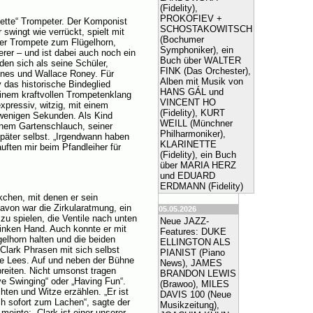
(Fidelity),
PROKOFIEV +
plette“ Trompeter. Der Komponist
SCHOSTAKOWITSCH
 swingt wie verrückt, spielt mit
(Bochumer
 der Trompete zum Flügelhorn,
Symphoniker), ein
rer – und ist dabei auch noch ein
Buch über WALTER
den sich als seine Schüler,
FINK (Das Orchester),
ones und Wallace Roney. Für
Alben mit Musik von
y das historische Bindeglied
HANS GÁL und
inem kraftvollen Trompetenklang
VINCENT HO
expressiv, witzig, mit einem
(Fidelity), KURT
 wenigen Sekunden. Als Kind
WEILL (Münchner
einem Gartenschlauch, seiner
Philharmoniker),
später selbst. „Irgendwann haben
KLARINETTE
uften mir beim Pfandleiher für
(Fidelity), ein Buch
über MARIA HERZ
und EDUARD
ERDMANN (Fidelity)
kchen, mit denen er sein
avon war die Zirkularatmung, ein
05.05.2026
zu spielen, die Ventile nach unten
Neue JAZZ-
linken Hand. Auch konnte er mit
Features: DUKE
elhorn halten und die beiden
ELLINGTON ALS
Clark Phrasen mit sich selbst
PIANIST (Piano
ene Lees. Auf und neben der Bühne
News), JAMES
reiten. Nicht umsonst tragen
BRANDON LEWIS
ve Swinging“ oder „Having Fun“.
(Brawoo), MILES
ten und Witze erzählen. „Er ist
DAVIS 100 (Neue
ch sofort zum Lachen“, sagte der
Musikzeitung),
meinte: „Clark ist einer unserer