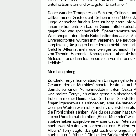
unterhaltsamsten und witzigsten Entertainer.“
Daher war der Trompeter an Schulen, Colleges und
willkommener Gastdozent. Schon in den 1960er J
junge Menschen für den Jazz zu begeistern, sie 
ihnen Instrumente zu kaufen. Seine Hilfsbereitscha
gegenüber, war sprichwörtlich. Später veranstaltet
Workshops – der ideale Botschafter des Jazz. Me
Ehrendoktortitel wurden ihm verliehen. Die heutige
skeptisch: „Die jungen Leute lernen nicht, ihre Indi
Gefühle. Alles ist mehr oder weniger technisch. F
von Theorie, Harmonie, Kontrapunkt... aber sie ko
Melodie – und dann lösten sie sich von ihr, benutz
Leitlinie.“
Mumbling along
Zu Clark Terrys humoristischen Einlagen gehörte a
Gesang, den er „Mumbles“ nannte. Erstmals auf Pl
damals bei einem Aufnahmedate mit dem Oscar Pet
war, meinte Terry: „Ich würde gerne ein bisschen d
früher in meiner Heimatstadt St. Louis. Sie stellt
fingen irgendetwas zu singen an, aber sie hatten 
wenigen Worten war nichts mehr zu verstehen al
die Fröhlichkeit zählten. Wie du gesungen hast un
kleine Parodie auf die alten „Blues-Mümmler“ wollt
spaßeshalber ausprobieren – aber Oscar Peterson,
nach zwei Minuten vor Lachen auf dem Boden. Er
Album.“ Terry sagte: „Es gibt auch eine langsame
auch mit aufs Album.“ Die beiden Stücke hießen 