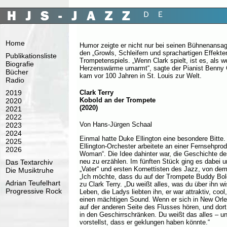
Home
Humor zeigte er nicht nur bei seinen Bühnenansag
den „Growls, Schleifern und sprachartigen Effekte
Publikationsliste
Trompetenspiels. „Wenn Clark spielt, ist es, als 
Biografie
Herzenswärme umarmt“, sagte der Pianist Benny G
Bücher
kam vor 100 Jahren in St. Louis zur Welt.
Radio
2019
Clark Terry
Kobold an der Trompete
2020
(2020)
2021
2022
Von Hans-Jürgen Schaal
2023
2024
Einmal hatte Duke Ellington eine besondere Bitte
2025
Ellington-Orchester arbeitete an einer Fernsehprod
2026
Woman“. Die Idee dahinter war, die Geschichte de
neu zu erzählen. Im fünften Stück ging es dabei
Das Textarchiv
„Vater“ und ersten Kornettisten des Jazz, von dem
Die Musiktruhe
„Ich möchte, dass du auf der Trompete Buddy Bolde
Adrian Teufelhart
zu Clark Terry. „Du weißt alles, was du über ihn w
Progressive Rock
Leben, die Ladys liebten ihn, er war attraktiv, cool
einen mächtigen Sound. Wenn er sich in New Orle
auf der anderen Seite des Flusses hören, und dort
in den Geschirrschränken. Du weißt das alles – und
vorstellst, dass er geklungen haben könnte.“