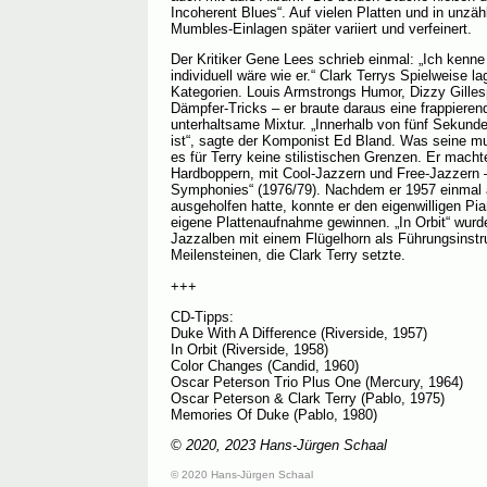
Incoherent Blues“. Auf vielen Platten und in unzäh
Mumbles-Einlagen später variiert und verfeinert.
Der Kritiker Gene Lees schrieb einmal: „Ich kenne
individuell wäre wie er.“ Clark Terrys Spielweise la
Kategorien. Louis Armstrongs Humor, Dizzy Gilles
Dämpfer-Tricks – er braute daraus eine frappiere
unterhaltsame Mixtur. „Innerhalb von fünf Sekunde
ist“, sagte der Komponist Ed Bland. Was seine mu
es für Terry keine stilistischen Grenzen. Er mach
Hardboppern, mit Cool-Jazzern und Free-Jazzern –
Symphonies“ (1976/79). Nachdem er 1957 einmal 
ausgeholfen hatte, konnte er den eigenwilligen Pi
eigene Plattenaufnahme gewinnen. „In Orbit“ wurde
Jazzalben mit einem Flügelhorn als Führungsinstr
Meilensteinen, die Clark Terry setzte.
+++
CD-Tipps:
Duke With A Difference (Riverside, 1957)
In Orbit (Riverside, 1958)
Color Changes (Candid, 1960)
Oscar Peterson Trio Plus One (Mercury, 1964)
Oscar Peterson & Clark Terry (Pablo, 1975)
Memories Of Duke (Pablo, 1980)
© 2020, 2023 Hans-Jürgen Schaal
© 2020 Hans-Jürgen Schaal