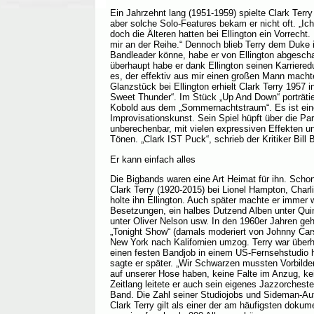
Ein Jahrzehnt lang (1951-1959) spielte Clark Terr
aber solche Solo-Features bekam er nicht oft. „Ich
doch die Älteren hatten bei Ellington ein Vorrech
mir an der Reihe.“ Dennoch blieb Terry dem Duke 
Bandleader könne, habe er von Ellington abgescha
überhaupt habe er dank Ellington seinen Karriere
es, der effektiv aus mir einen großen Mann mach
Glanzstück bei Ellington erhielt Clark Terry 1957
Sweet Thunder“. Im Stück „Up And Down“ porträtie
Kobold aus dem „Sommernachtstraum“. Es ist eine
Improvisationskunst. Sein Spiel hüpft über die Part
unberechenbar, mit vielen expressiven Effekten u
Tönen. „Clark IST Puck“, schrieb der Kritiker Bill B
Er kann einfach alles
Die Bigbands waren eine Art Heimat für ihn. Schon
Clark Terry (1920-2015) bei Lionel Hampton, Char
holte ihn Ellington. Auch später machte er immer
Besetzungen, ein halbes Dutzend Alben unter Qui
unter Oliver Nelson usw. In den 1960er Jahren ge
„Tonight Show“ (damals moderiert von Johnny Cars
New York nach Kalifornien umzog. Terry war überh
einen festen Bandjob in einem US-Fernsehstudio ha
sagte er später. „Wir Schwarzen mussten Vorbilder
auf unserer Hose haben, keine Falte im Anzug, k
Zeitlang leitete er auch sein eigenes Jazzorcheste
Band. Die Zahl seiner Studiojobs und Sideman-A
Clark Terry gilt als einer der am häufigsten dokum