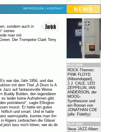
IMPRESSUM
|
KONTAKT
en, sondern auch in
n“ seines
werde man mit
reen. Der Trompeter Clark Terry
02.07.2026
ROCK-Themen:
PINK FLOYD
(Albumdoppel),
. Es war das Jahr 1956, und das
J.J. CALE, LED
uktion mit dem Titel „A Drum Is A
ZEPPELIN, IAN
s Jazz auf fantasievolle Weise
ANDERSON, der
 um Buddy Bolden, den legendären
MOOG-
 es leider keine Aufnahmen gibt.
Synthesizer und
n porträtierst“, sagte Ellington
ein Roman von
issen musst. Er hatte ein gutes
JONATHAN COE
, höflich und smart. Und er hatte
(alle: Fidelity)
ans warmspielte, konnte man ihn
 in Algiers zerbrachen die Gläser
02.07.2026
 jetzt lass mich hören, wie du dir
Neue JAZZ-Alben: