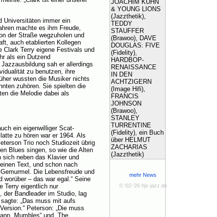
JOACHIM KÜHN
& YOUNG LIONS
(Jazzthetik),
 Universitäten immer ein
TEDDY
ahren machte es ihm Freude,
STAUFFER
von der Straße wegzuholen und
(Brawoo), DAVE
ft, auch etablierten Kollegen
DOUGLAS: FIVE
e Clark Terry eigene Festivals und
(Fidelity),
hr als ein Dutzend
HARDBOP-
 Jazzausbildung sah er allerdings
RENAISSANCE
vidualität zu benutzen, ihre
IN DEN
rüher wussten die Musiker nichts
ACHTZIGERN
nnten zuhören. Sie spielten die
(Image Hifi),
ten die Melodie dabei als
FRANCIS
JOHNSON
(Brawoo),
STANLEY
TURRENTINE
uch ein eigenwilliger Scat-
(Fidelity), ein Buch
atte zu hören war er 1964. Als
über HELMUT
erson Trio noch Studiozeit übrig
ZACHARIAS
en Blues singen, so wie die Alten
(Jazzthetik)
en sich neben das Klavier und
keinen Text, und schon nach
s Gemurmel. Die Lebensfreude und
mehr News
d worüber – das war egal.“ Seine
e Terry eigentlich nur
© '02-'26 hjs-jazz.de
 der Bandleader im Studio, lag
 sagte: „Das muss mit aufs
 Version.“ Peterson: „Die muss
dann „Mumbles“ und „The