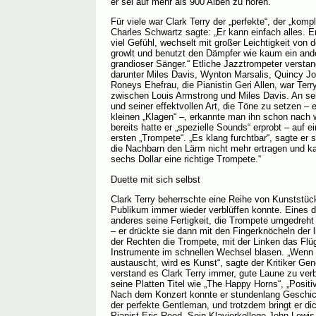
er sei auf mehr als 900 Alben zu hören.
Für viele war Clark Terry der „perfekte“, der „kom
Charles Schwartz sagte: „Er kann einfach alles. Er
viel Gefühl, wechselt mit großer Leichtigkeit von
growlt und benutzt den Dämpfer wie kaum ein ande
grandioser Sänger.“ Etliche Jazztrompeter verstan
darunter Miles Davis, Wynton Marsalis, Quincy J
Roneys Ehefrau, die Pianistin Geri Allen, war Terr
zwischen Louis Armstrong und Miles Davis. An se
und seiner effektvollen Art, die Töne zu setzen – 
kleinen „Klagen“ –, erkannte man ihn schon nach
bereits hatte er „spezielle Sounds“ erprobt – auf 
ersten „Trompete“. „Es klang furchtbar“, sagte er 
die Nachbarn den Lärm nicht mehr ertragen und ka
sechs Dollar eine richtige Trompete.“
Duette mit sich selbst
Clark Terry beherrschte eine Reihe von Kunststüc
Publikum immer wieder verblüffen konnte. Eines d
anderes seine Fertigkeit, die Trompete umgedreht 
– er drückte sie dann mit den Fingerknöcheln der 
der Rechten die Trompete, mit der Linken das Flüg
Instrumente im schnellen Wechsel blasen. „Wenn 
austauscht, wird es Kunst“, sagte der Kritiker G
verstand es Clark Terry immer, gute Laune zu verb
seine Platten Titel wie „The Happy Horns“, „Positi
Nach dem Konzert konnte er stundenlang Geschich
der perfekte Gentleman, und trotzdem bringt er di
Pianist Eric Reed. Sein Klavierkollege John Lewis 