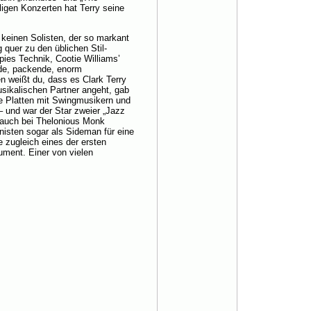
ligen Konzerten hat Terry seine
 keinen Solisten, der so markant
g quer zu den üblichen Stil-
pies Technik, Cootie Williams’
nde, packende, enorm
n weißt du, dass es Clark Terry
sikalischen Partner angeht, gab
te Platten mit Swingmusikern und
 und war der Star zweier „Jazz
auch bei Thelonious Monk
anisten sogar als Sideman für eine
 zugleich eines der ersten
ument. Einer von vielen