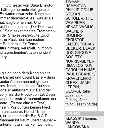
TIGRAN
y im Orchester von Duke Ellington,
HAMASYAN,
 hätte gerne mehr Soli gespielt,
PHILLIP GOLUB,
t. Es waren etwa zehn Jungs vor
STEFAN
immer dankbar: Alles, was er als
SCHÖLER, THE
ut, sagte er einmal. Und
VAMPIRES,
durchbruch gehabt: „Der Duke war
NENAD VASILIC,
te.“ Sein bekanntestes Trompeten-
WAGNER-
 in der Shakespeare-Suite „Such
DÖMLING,
rt er Puck, den launischen
CHRISTOF
 Paraderolle für Terrys
LAUER, TOBIAS
itur hinweg, verspielt, humorvoll,
BECKER, BLACK
nd „sprechenden“, „stöhnenden“
DOG GROOVE
erry.
SOCIETY,
NORRIS-MEYER,
DIMA LOGINOV,
CAROLYN HUME,
 gleich nach dem Krieg spielte
PAUL URBANEK,
lie Barnet und Count Basie – dann
KRAVCHENKO-
 wieder Aufnahmen mit großen
CLEES, JANEL
ncy Jones, ein halbes Dutzend
LEPPIN,
hörte er außerdem zur Band der
GEORGE (alle:
on), bis die Produktion 1972 von
Jazzthetik,
aupt der erste Afroamerikaner, der
Fidelity, Jazz
tte. „Es war eine Art Test“,
thing, jazzthing.de)
 sein. Wir durften keinen Fleck
ein unsauberes Hemd.“ Eine
24.05.2026
r, er nannte es die Big B-A-D
KLASSIK-Themen:
ufnahmen ist kaum überschaubar –
WANDA
entierten Jazzmusiker. Es heißt,
LANDOWSKA