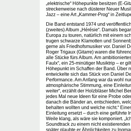
„elektrische“ Höhepunkte besitzen (E-Git
streckenweise nach düsterer Neuer Musi
Jazz – eine Art „Kammer-Prog“ in Zeitlup
Die Band entstand 1974 und veröffentlicht
(zweites) Album „Hérésie“. Damals bega
Europa zu touren, natürlich mit einem s
trugen schwarze Klamotten und Sonnenbri
gerne als Friedhofsmusiker vor. Daniel 
Roger Trigaux (Gitarre) waren die führe
alle Stücke fürs Album. Am ambitioniertes
Faulx“, ein 25-minütiger Musiktrip – er gil
Höhepunkt im Schaffen der Band. Über 
entwickelte sich das Stück von Daniel D
Performance. Am Anfang war da wohl nur 
atmosphärische Stimmung, eine Einleitun
weiter“, erzählt der Holzbläser Michel B
jedes Mal neue Ideen für eine Probe oder 
danach die Bänder an, entschieden, welc
behalten wollten und welche nicht.“ Ein
Einleitung ersetzt – durch eine geführte I
Weile klang, als wäre sie komponiert. „I
Soundtrack zu einem nicht existierenden 
später glaubte er Ähnlichkeiten zu Ingm