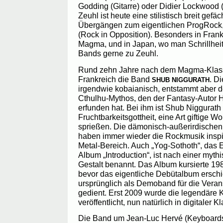
Godding (Gitarre) oder Didier Lockwood (
Zeuhl ist heute eine stilistisch breit gef
Übergängen zum eigentlichen ProgRock
(Rock in Opposition). Besonders in Fran
Magma, und in Japan, wo man Schrillheit
Bands gerne zu Zeuhl.
Rund zehn Jahre nach dem Magma-Klassi
Frankreich die Band
. D
SHUB NIGGURATH
irgendwie kobaianisch, entstammt aber d
Cthulhu-Mythos, den der Fantasy-Autor H
erfunden hat. Bei ihm ist Shub Niggurat
Fruchtbarkeitsgottheit, eine Art giftige W
sprießen. Die dämonisch-außerirdischen
haben immer wieder die Rockmusik inspir
Metal-Bereich. Auch „Yog-Sothoth“, das 
Album „Introduction“, ist nach einer myth
Gestalt benannt. Das Album kursierte 19
bevor das eigentliche Debütalbum erschi
ursprünglich als Demoband für die Verans
gedient. Erst 2009 wurde die legendäre Ka
veröffentlicht, nun natürlich in digitaler 
Die Band um Jean-Luc Hervé (Keyboards