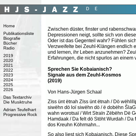
Home
Zwischen düster, finster und rabenschwar
Publikationsliste
Depressionen neigt, sollte sich von diese
Biografie
Oder ist das Gegenteil wahr? Fühlen sic
Bücher
Verzweifelte bei Zeuhl-Klängen endlich e
Radio
und lernen, ihr Leben anzunehmen? Zeuhl
2019
Erfahrungen, die nicht spurlos an einem
2020
2021
Sprechen Sie Kobaianisch?
2022
Signale aus dem Zeuhl-Kosmos
2023
2024
(2019)
2025
2026
Von Hans-Jürgen Schaal
Das Textarchiv
Zïss ünt ëtnah Zïss ünt ëtnah / Dö wëhlïlï
Die Musiktruhe
siwëhn dö loï siwëhn dö / ë dobëhn ŠlaGë
Adrian Teufelhart
wahn worotsaï / Wirt Straïn Zëbëhn Dë G
Progressive Rock
Hamdaak / Da felt dö Stöht Wurdah / Da f
dos Kreuhn Köhrmahn...
So also liest sich Kobaianisch. Diese Sp