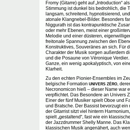
Fromy (Gitarre) geht auf „Introduction“ al
Stimmung ist dunkel bis bedrohlich, die
langsam, schreitend, hypnotisierend, und 
atonale Klangnebel-Bilder. Besonders fa
Niggurath ist das kontrapunktische Zus
oder mehr Ebenen, meist einer großinterva
Melodie und einer düsteren, eigenwillig
freitonale Spannung zwischen den Ebene
Konstruktives, Souveränes an sich. Für 
Charakter der Musik sorgen außerdem d
und die Posaune von Véronique Verdier. 
Ganze, ein wenig apokalyptisch, von ein
Klarheit.
Zu den echten Pionier-Ensembles im Zeu
belgische Formation
, der
UNIVERS ZÉRO
Necronomicon hieß – dieser Name war eb
verpflichtet. Das Besondere an Univers Zé
Einer der fünf Musiker spielt Oboe und Fa
und Bratsche. Der Bassist bevorzugt ein 
der Gitarrist sitzt viel hinterm Harmoniu
spielt „gestaltend“, fast wie ein klassisc
der Jazzdrummer Shelly Manne. Das Klang
klassischen Musik angenähert, auch wen