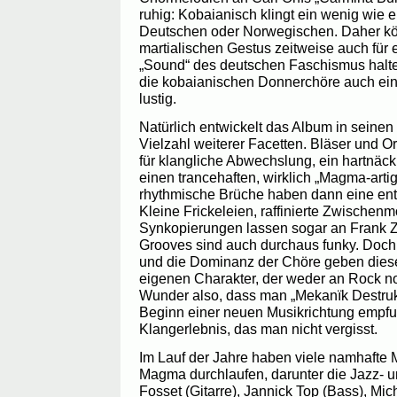
ruhig: Kobaianisch klingt ein wenig wie e
Deutschen oder Norwegischen. Daher k
martialischen Gestus zeitweise auch für 
„Sound“ des deutschen Faschismus halt
die kobaianischen Donnerchöre auch ei
lustig.
Natürlich entwickelt das Album in seine
Vielzahl weiterer Facetten. Bläser und 
für klangliche Abwechslung, ein hartnäc
einen trancehaften, wirklich „Magma-art
rhythmische Brüche haben dann eine ent
Kleine Frickeleien, raffinierte Zwischenm
Synkopierungen lassen sogar an Frank Z
Grooves sind auch durchaus funky. Doch 
und die Dominanz der Chöre geben die
eigenen Charakter, der weder an Rock no
Wunder also, dass man „Mekanïk Destru
Beginn einer neuen Musikrichtung empfu
Klangerlebnis, das man nicht vergisst.
Im Lauf der Jahre haben viele namhafte 
Magma durchlaufen, darunter die Jazz- u
Fosset (Gitarre), Jannick Top (Bass), Mich