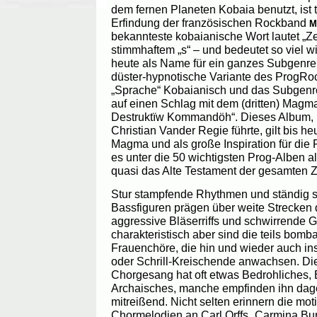
dem fernen Planeten Kobaia benutzt, ist 
Erfindung der französischen Rockband
M
bekannteste kobaianische Wort lautet „Ze
stimmhaftem „s“ – und bedeutet so viel wi
heute als Name für ein ganzes Subgenre
düster-hypnotische Variante des ProgRo
„Sprache“ Kobaianisch und das Subgenr
auf einen Schlag mit dem (dritten) Mag
Destruktïw Kommandöh“. Dieses Album,
Christian Vander Regie führte, gilt bis he
Magma und als große Inspiration für di
es unter die 50 wichtigsten Prog-Alben al
quasi das Alte Testament der gesamten 
Stur stampfende Rhythmen und ständig 
Bassfiguren prägen über weite Strecken
aggressive Bläserriffs und schwirrende 
charakteristisch aber sind die teils bom
Frauenchöre, die hin und wieder auch i
oder Schrill-Kreischende anwachsen. Di
Chorgesang hat oft etwas Bedrohliches
Archaisches, manche empfinden ihn dage
mitreißend. Nicht selten erinnern die mo
Chormelodien an Carl Orffs „Carmina Bu