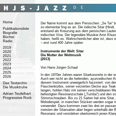
Home
Der Name kommt aus dem Persischen: „Se Tar“ bed
so elementar fing es an. Die indische Sitar (Hindi, 
Publikationsliste
entstand als Kreuzung aus dem persischen Lauten
Biografie
indischen Vina. Der legendäre Musiker Amir Khusr
Bücher
haben, heißt es. Wahrscheinlicher aber ist, dass
Radio
– erst rund 400 Jahre später.
2019
Instrumente der Welt: Sitar
2020
Die Mutter der Weltmusik
2021
(2013)
2022
2023
Von Hans-Jürgen Schaal
2024
2025
In den 1970er Jahren waren Sitarkonzerte in der w
2026
Auch wer nicht an die heilenden, ayurvedischen Kr
diesem Instrument unweigerlich fasziniert: von d
Das Textarchiv
Flaschenkürbis, seiner verzierten Decke aus Teak
Die Musiktruhe
langen, hohlen Hals mit seinen verschiebbaren M
Adrian Teufelhart
befestigten Resonanzschale („Tumba“) und den sc
Progressive Rock
Stimmschrauben. Bis zu 21 Saiten hat eine Sitar,
Melodiespiel, in manchen Stücken werden sogar n
verwendet. Dazu kommen zwei bis drei en passant
meisten der Sitarsaiten aber liegen unterhalb der 
Resonanz und verstärken obertonreich jenen Klang,