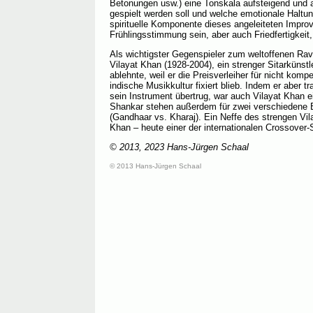
Betonungen usw.) eine Tonskala aufsteigend und 
gespielt werden soll und welche emotionale Haltun
spirituelle Komponente dieses angeleiteten Impro
Frühlingsstimmung sein, aber auch Friedfertigkei
Als wichtigster Gegenspieler zum weltoffenen Ravi
Vilayat Khan (1928-2004), ein strenger Sitarkünstl
ablehnte, weil er die Preisverleiher für nicht kompe
indische Musikkultur fixiert blieb. Indem er aber t
sein Instrument übertrug, war auch Vilayat Khan ei
Shankar stehen außerdem für zwei verschiedene 
(Gandhaar vs. Kharaj). Ein Neffe des strengen Vil
Khan – heute einer der internationalen Crossover-S
© 2013, 2023 Hans-Jürgen Schaal
© 2013 Hans-Jürgen Schaal