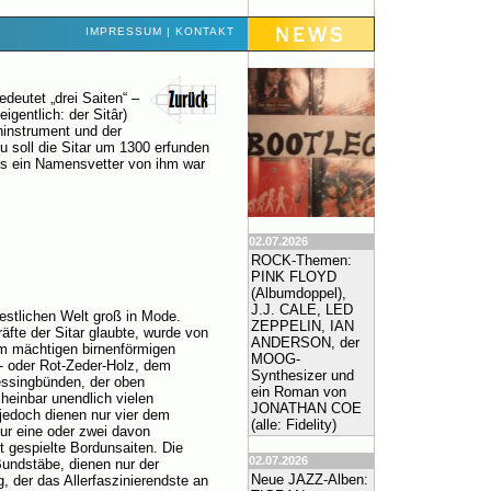
IMPRESSUM
|
KONTAKT
eutet „drei Saiten“ –
eigentlich: der Sitâr)
instrument und der
u soll die Sitar um 1300 erfunden
 es ein Namensvetter von ihm war
02.07.2026
ROCK-Themen:
PINK FLOYD
(Albumdoppel),
J.J. CALE, LED
estlichen Welt groß in Mode.
ZEPPELIN, IAN
äfte der Sitar glaubte, wurde von
ANDERSON, der
em mächtigen birnenförmigen
MOOG-
- oder Rot-Zeder-Holz, dem
Synthesizer und
essingbünden, der oben
ein Roman von
heinbar unendlich vielen
JONATHAN COE
 jedoch dienen nur vier dem
(alle: Fidelity)
ur eine oder zwei davon
 gespielte Bordunsaiten. Die
02.07.2026
Bundstäbe, dienen nur der
Neue JAZZ-Alben:
 der das Allerfaszinierendste an