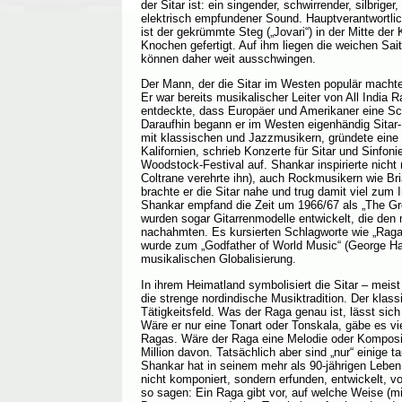
der Sitar ist: ein singender, schwirrender, silbriger
elektrisch empfundener Sound. Hauptverantwortlich
ist der gekrümmte Steg („Jovari“) in der Mitte der
Knochen gefertigt. Auf ihm liegen die weichen Sai
können daher weit ausschwingen.
Der Mann, der die Sitar im Westen populär machte
Er war bereits musikalischer Leiter von All India R
entdeckte, dass Europäer und Amerikaner eine Sc
Daraufhin begann er im Westen eigenhändig Sitar-P
mit klassischen und Jazzmusikern, gründete eine 
Kalifornien, schrieb Konzerte für Sitar und Sinfoni
Woodstock-Festival auf. Shankar inspirierte nich
Coltrane verehrte ihn), auch Rockmusikern wie Br
brachte er die Sitar nahe und trug damit viel zum 
Shankar empfand die Zeit um 1966/67 als „The Gr
wurden sogar Gitarrenmodelle entwickelt, die den
nachahmten. Es kursierten Schlagworte wie „Raga
wurde zum „Godfather of World Music“ (George Harr
musikalischen Globalisierung.
In ihrem Heimatland symbolisiert die Sitar – meist
die strenge nordindische Musiktradition. Der klas
Tätigkeitsfeld. Was der Raga genau ist, lässt si
Wäre er nur eine Tonart oder Tonskala, gäbe es vi
Ragas. Wäre der Raga eine Melodie oder Kompositi
Million davon. Tatsächlich aber sind „nur“ einige
Shankar hat in seinem mehr als 90-jährigen Leben 
nicht komponiert, sondern erfunden, entwickelt, vo
so sagen: Ein Raga gibt vor, auf welche Weise (m