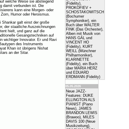
auf welche Weise sie absteigend
(Fidelity),
g damit verbunden ist. Die
PROKOFIEV +
visierens kann eine Morgen- oder
SCHOSTAKOWITSCH
t, Zorn, Humor oder Heroismus.
(Bochumer
Symphoniker), ein
 Shankar galt einst der große
Buch über WALTER
er, der staatliche Auszeichnungen
FINK (Das Orchester),
tent hielt, und ganz auf die
Alben mit Musik von
raditionelle Gesangstechniken auf
HANS GÁL und
n wichtiger Innovator. Er und Ravi
VINCENT HO
Bautypen des Instruments
(Fidelity), KURT
ayat Khan ist übrigens Nishat
WEILL (Münchner
tars an der Sitar.
Philharmoniker),
KLARINETTE
(Fidelity), ein Buch
über MARIA HERZ
und EDUARD
ERDMANN (Fidelity)
05.05.2026
Neue JAZZ-
Features: DUKE
ELLINGTON ALS
PIANIST (Piano
News), JAMES
BRANDON LEWIS
(Brawoo), MILES
DAVIS 100 (Neue
Musikzeitung),