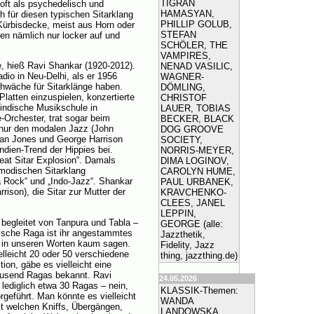
TIGRAN
, oft als psychedelisch und
HAMASYAN,
 für diesen typischen Sitarklang
PHILLIP GOLUB,
 Kürbisdecke, meist aus Horn oder
STEFAN
ten nämlich nur locker auf und
SCHÖLER, THE
VAMPIRES,
, hieß Ravi Shankar (1920-2012).
NENAD VASILIC,
adio in Neu-Delhi, als er 1956
WAGNER-
hwäche für Sitarklänge haben.
DÖMLING,
latten einzuspielen, konzertierte
CHRISTOF
indische Musikschule in
LAUER, TOBIAS
e-Orchester, trat sogar beim
BECKER, BLACK
t nur den modalen Jazz (John
DOG GROOVE
ian Jones und George Harrison
SOCIETY,
Indien-Trend der Hippies bei.
NORRIS-MEYER,
eat Sitar Explosion“. Damals
DIMA LOGINOV,
 modischen Sitarklang
CAROLYN HUME,
 Rock“ und „Indo-Jazz“. Shankar
PAUL URBANEK,
ison), die Sitar zur Mutter der
KRAVCHENKO-
CLEES, JANEL
LEPPIN,
 begleitet von Tanpura und Tabla –
GEORGE (alle:
sische Raga ist ihr angestammtes
Jazzthetik,
ch in unseren Worten kaum sagen.
Fidelity, Jazz
elleicht 20 oder 50 verschiedene
thing, jazzthing.de)
on, gäbe es vielleicht eine
 tausend Ragas bekannt. Ravi
24.05.2026
lediglich etwa 30 Ragas – nein,
KLASSIK-Themen:
rgeführt. Man könnte es vielleicht
WANDA
it welchen Kniffs, Übergängen,
LANDOWSKA