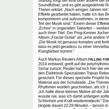
Ständig sorgt der eine oder andere der Bet
Soundfüllsel, und es gibt ausgedehnte R
Thelen erklärt: „Nach einigen Jahren mit
Effekte gearbeitet haben, hatte ich das B
komponieren und aufzunehmen, in denen 
Teil der Musik sind.“ Einem dieser Effek
„Echos“ in ungeraden Taktarten – verdan
auch ihren Titel. Der Prog-Kenner Joche
Album „Fractal Guitar“ als „eine andere V
„Die Musik ist genauso komplex und ford
dass es jetzt geradezu zu einer Vervielf
Klangfarben kommt.“
Auch Markus Reuters Album
FALLING FO
2014 entstand, greift auf die polyrhythm
Sonar zurück. Reuter hat sich hier die v
den Elektronik-Spezialisten Tobias Reber
gesichert. Für dieses spezielle Projekt ho
Material aus der Schublade. „Die Theme
Rhythmen wurden geschrieben, als ich 14 J
„Ich hatte diese kleinen Motive all die Ja
wusste nie, was ich damit anfangen sollte
Schönheit und Kraft wiederentdeckt.“ Di
längste dauert 22:29 Minuten – tanzen in