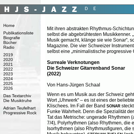
Home
Mit ihren abstrakten Rhythmus-Schichtun
Publikationsliste
selbst die abgebrühtesten Musikkenner. 
Biografie
Musik gemacht, klänge sie wie Sonar“, s
Bücher
Magazine. Die vier Schweizer Instrumen
Radio
selbst eine „minimalistische progressive
2019
2020
Surreale Verknotungen
2021
Die Schweizer Gitarrenband Sonar
2022
(2022)
2023
2024
2025
Von Hans-Jürgen Schaal
2026
Wenn es um Musik aus der Schweiz geht, 
Das Textarchiv
Wort „Uhrwerk“ – es ist eines der beliebt
Die Musiktruhe
Klischees. Im Fall der Band
steckt
SONAR
Adrian Teufelhart
Funke Wahrheit. Denn die Spezialität der 
Progressive Rock
Tat das Metrische: ungerade Rhythmen (a
7/4), Polyrhythmen (also Rhythmen, die 
Isorhythmen (also Rhythmusfiguren, die s