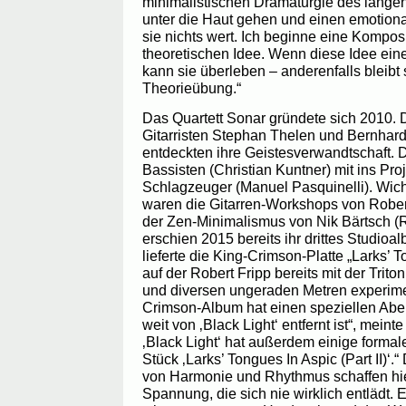
minimalistischen Dramaturgie des langen
unter die Haut gehen und einen emotional
sie nichts wert. Ich beginne eine Komposi
theoretischen Idee. Wenn diese Idee eine
kann sie überleben – anderenfalls bleibt 
Theorieübung.“
Das Quartett Sonar gründete sich 2010. 
Gitarristen Stephan Thelen und Bernhar
entdeckten ihre Geistesverwandtschaft. 
Bassisten (Christian Kuntner) mit ins Pro
Schlagzeuger (Manuel Pasquinelli). Wich
waren die Gitarren-Workshops von Rober
der Zen-Minimalismus von Nik Bärtsch (R
erschien 2015 bereits ihr drittes Studioa
lieferte die King-Crimson-Platte „Larks’ 
auf der Robert Fripp bereits mit der Trit
und diversen ungeraden Metren experimen
Crimson-Album hat einen speziellen Aben
weit von ‚Black Light‘ entfernt ist“, meint
‚Black Light‘ hat außerdem einige formal
Stück ‚Larks’ Tongues In Aspic (Part II)‘
von Harmonie und Rhythmus schaffen hi
Spannung, die sich nie wirklich entlädt. Ei