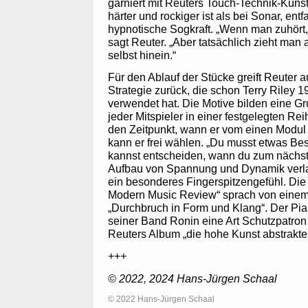
garniert mit Reuters Touch-Technik-Küns
härter und rockiger ist als bei Sonar, entf
hypnotische Sogkraft. „Wenn man zuhört
sagt Reuter. „Aber tatsächlich zieht man 
selbst hinein.“
Für den Ablauf der Stücke greift Reuter a
Strategie zurück, die schon Terry Riley 
verwendet hat. Die Motive bilden eine G
jeder Mitspieler in einer festgelegten R
den Zeitpunkt, wann er vom einen Modul
kann er frei wählen. „Du musst etwas Be
kannst entscheiden, wann du zum nächst
Aufbau von Spannung und Dynamik verl
ein besonderes Fingerspitzengefühl. Die
Modern Music Review“ sprach von einem
„Durchbruch in Form und Klang“. Der Pian
seiner Band Ronin eine Art Schutzpatron 
Reuters Album „die hohe Kunst abstrakter 
+++
© 2022, 2024 Hans-Jürgen Schaal
© 2022 Hans-Jürgen Schaal