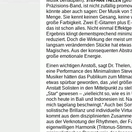
Musik behaupten).
(geb.
STEPHAN THELEN
Präzisions-Band, ist nicht zufällig promo
könnte aber auch sagen: Der Musik von S
Menge. Sie kennt keinen Gesang, keine w
große Farbigkeit. Zwei E-Gitarren plus 
das ist schon alles. Nicht einmal Effektg
Ergebnis klingt dementsprechend minimali
reduziert. Doch die Wirkung der meist um
langsam verändernden Stücke hat etwas
Magisches. Aus der konsequenten Abstra
große emotionale Energie.
Einen wichtigen Anstoß, sagt Dr. Thelen
eine Performance des Minimalisten Stev
Musiker hätten das Publikum zum Mitmac
etwas spürbar geworden, das „viel größer“
Anstatt Solisten in den Mittelpunkt zu stel
„Star“ gewesen – „vielleicht so, wie es in
noch heute in Bali und Indonesien ist. N
mich tagelang beschwingt.“ Auch bei Son
solistische Brillanz und individuelle Virtu
kommt aus dem disziplinierten Zusammen
aus der Verknotung der Rhythmen, der Fa
eigenwilligen Harmonik (Tritonus-Stimm