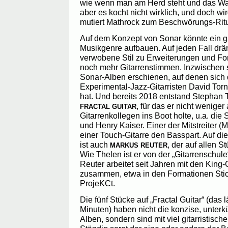
wie wenn man am Herd steht und das Was
aber es kocht nicht wirklich, und doch wir
mutiert Mathrock zum Beschwörungs-Ritu
Auf dem Konzept von Sonar könnte ein 
Musikgenre aufbauen. Auf jeden Fall drä
verwobene Stil zu Erweiterungen und Fo
noch mehr Gitarrenstimmen. Inzwischen s
Sonar-Alben erschienen, auf denen sich
Experimental-Jazz-Gitarristen David Torn
hat. Und bereits 2018 entstand Stephan
, für das er nicht weniger 
FRACTAL GUITAR
Gitarrenkollegen ins Boot holte, u.a. die
und Henry Kaiser. Einer der Mitstreiter (
einer Touch-Gitarre den Basspart. Auf die
ist auch
, der auf allen S
MARKUS REUTER
Wie Thelen ist er von der „Gitarrenschule
Reuter arbeitet seit Jahren mit den Kin
zusammen, etwa in den Formationen Sti
ProjeKCt.
Die fünf Stücke auf „Fractal Guitar“ (das 
Minuten) haben nicht die konzise, unterk
Alben, sondern sind mit viel gitarristisc