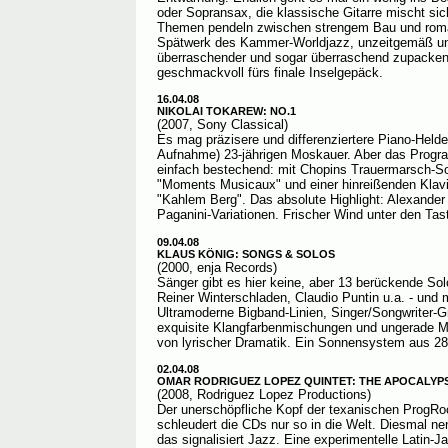
oder Sopransax, die klassische Gitarre mischt si
Themen pendeln zwischen strengem Bau und roma
Spätwerk des Kammer-Worldjazz, unzeitgemäß und
überraschender und sogar überraschend zupacke
geschmackvoll fürs finale Inselgepäck.
16.04.08
NIKOLAI TOKAREW: NO.1
(2007, Sony Classical)
Es mag präzisere und differenziertere Piano-Helde
Aufnahme) 23-jährigen Moskauer. Aber das Progr
einfach bestechend: mit Chopins Trauermarsch-So
"Moments Musicaux" und einer hinreißenden Klav
"Kahlem Berg". Das absolute Highlight: Alexander R
Paganini-Variationen. Frischer Wind unter den Tas
09.04.08
KLAUS KÖNIG: SONGS & SOLOS
(2000, enja Records)
Sänger gibt es hier keine, aber 13 berückende Sol
Reiner Winterschladen, Claudio Puntin u.a. - und 
Ultramoderne Bigband-Linien, Singer/Songwriter-G
exquisite Klangfarbenmischungen und ungerade Me
von lyrischer Dramatik. Ein Sonnensystem aus 28 
02.04.08
OMAR RODRIGUEZ LOPEZ QUINTET: THE APOCALYPS
(2008, Rodriguez Lopez Productions)
Der unerschöpfliche Kopf der texanischen ProgR
schleudert die CDs nur so in die Welt. Diesmal ne
das signalisiert Jazz. Eine experimentelle Latin