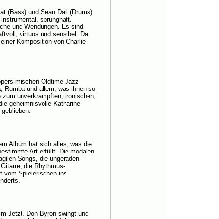
eat (Bass) und Sean Dail (Drums)
 instrumental, sprunghaft,
rüche und Wendungen. Es sind
tvoll, virtuos und sensibel. Da
 einer Komposition von Charlie
Zippers mischen Oldtime-Jazz
ka, Rumba und allem, was ihnen so
e zum unverkrampften, ironischen,
 die geheimnisvolle Katharine
 geblieben.
em Album hat sich alles, was die
bestimmte Art erfüllt. Die modalen
ragilen Songs, die ungeraden
 Gitarre, die Rhythmus-
lt vom Spielerischen ins
underts.
 im Jetzt. Don Byron swingt und