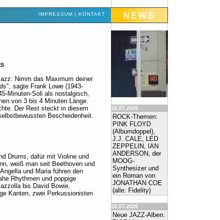
IMPRESSUM
|
KONTAKT
ES
ßt Jazz: Nimm das Maximum deiner
s", sagte Frank Lowe (1943-
5-Minuten-Soli als nostalgisch,
chen von 3 bis 4 Minuten Länge.
chte. Der Rest steckt in diesem
02.07.2026
 selbstbewussten Bescheidenheit.
ROCK-Themen:
PINK FLOYD
(Albumdoppel),
J.J. CALE, LED
ZEPPELIN, IAN
ANDERSON, der
und Drums, dafür mit Violine und
MOOG-
ann, weiß man seit Beethoven und
Synthesizer und
Angella und Maria führen den
ein Roman von
nahe Rhythmen und poppige
JONATHAN COE
iazzolla bis David Bowie,
(alle: Fidelity)
ge Kanten, zwei Perkussionisten
02.07.2026
Neue JAZZ-Alben: