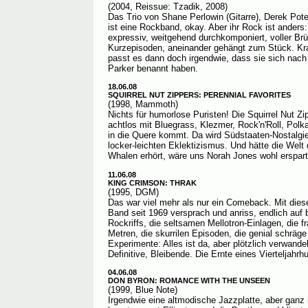
(2004, Reissue: Tzadik, 2008)
Das Trio von Shane Perlowin (Gitarre), Derek Pot
ist eine Rockband, okay. Aber ihr Rock ist anders:
expressiv, weitgehend durchkomponiert, voller B
Kurzepisoden, aneinander gehängt zum Stück. Kraf
passt es dann doch irgendwie, dass sie sich nach
Parker benannt haben.
18.06.08
SQUIRREL NUT ZIPPERS: PERENNIAL FAVORITES
(1998, Mammoth)
Nichts für humorlose Puristen! Die Squirrel Nut 
achtlos mit Bluegrass, Klezmer, Rock'n'Roll, Pol
in die Quere kommt. Da wird Südstaaten-Nostalgi
locker-leichten Eklektizismus. Und hätte die Welt
Whalen erhört, wäre uns Norah Jones wohl erspart
11.06.08
KING CRIMSON: THRAK
(1995, DGM)
Das war viel mehr als nur ein Comeback. Mit dies
Band seit 1969 versprach und anriss, endlich auf 
Rockriffs, die seltsamen Mellotron-Einlagen, die f
Metren, die skurrilen Episoden, die genial schräge
Experimente: Alles ist da, aber plötzlich verwande
Definitive, Bleibende. Die Ernte eines Vierteljahrh
04.06.08
DON BYRON: ROMANCE WITH THE UNSEEN
(1999, Blue Note)
Irgendwie eine altmodische Jazzplatte, aber ganz