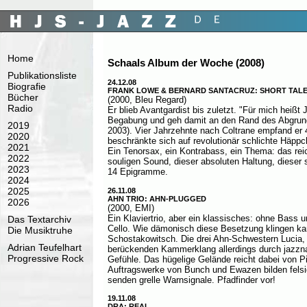
Home
Schaals Album der Woche (2008)
Publikationsliste
24.12.08
Biografie
FRANK LOWE & BERNARD SANTACRUZ: SHORT TAL
Bücher
(2000, Bleu Regard)
Radio
Er blieb Avantgardist bis zuletzt. "Für mich hei
Begabung und geh damit an den Rand des Abgrund
2019
2003). Vier Jahrzehnte nach Coltrane empfand er 4
2020
beschränkte sich auf revolutionär schlichte Häpp
2021
Ein Tenorsax, ein Kontrabass, ein Thema: das rei
2022
souligen Sound, dieser absoluten Haltung, dieser
2023
14 Epigramme.
2024
2025
26.11.08
AHN TRIO: AHN-PLUGGED
2026
(2000, EMI)
Ein Klaviertrio, aber ein klassisches: ohne Bass 
Das Textarchiv
Cello. Wie dämonisch diese Besetzung klingen k
Die Musiktruhe
Schostakowitsch. Die drei Ahn-Schwestern Lucia, 
Adrian Teufelhart
berückenden Kammerklang allerdings durch jazz
Progressive Rock
Gefühle. Das hügelige Gelände reicht dabei von P
Auftragswerke von Bunch und Ewazen bilden felsi
senden grelle Warnsignale. Pfadfinder vor!
19.11.08
DRA: REAL