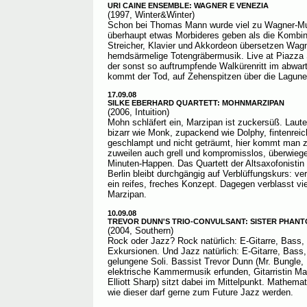
URI CAINE ENSEMBLE: WAGNER E VENEZIA
(1997, Winter&Winter)
Schon bei Thomas Mann wurde viel zu Wagner-Mu
überhaupt etwas Morbideres geben als die Kombin
Streicher, Klavier und Akkordeon übersetzen Wagne
hemdsärmelige Totengräbermusik. Live at Piazza 
der sonst so auftrumpfende Walkürenritt im abwar
kommt der Tod, auf Zehenspitzen über die Lagune
17.09.08
SILKE EBERHARD QUARTETT: MOHNMARZIPAN
(2006, Intuition)
Mohn schläfert ein, Marzipan ist zuckersüß. Laute
bizarr wie Monk, zupackend wie Dolphy, fintenreich
geschlampt und nicht geträumt, hier kommt man zu
zuweilen auch grell und kompromisslos, überwieg
Minuten-Happen. Das Quartett der Altsaxofonistin u
Berlin bleibt durchgängig auf Verblüffungskurs: ve
ein reifes, freches Konzept. Dagegen verblasst v
Marzipan.
10.09.08
TREVOR DUNN'S TRIO-CONVULSANT: SISTER PHANT
(2004, Southern)
Rock oder Jazz? Rock natürlich: E-Gitarre, Bass, 
Exkursionen. Und Jazz natürlich: E-Gitarre, Bass
gelungene Soli. Bassist Trevor Dunn (Mr. Bungle, 
elektrische Kammermusik erfunden, Gitarristin M
Elliott Sharp) sitzt dabei im Mittelpunkt. Mathemati
wie dieser darf gerne zum Future Jazz werden.