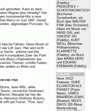
(Fidelity),
PROKOFIEV +
sik gestorben. Kann es dann
SCHOSTAKOWITSCH
ation Wagner plus Venedig? Vier
(Bochumer
rs Instrumental-Hits in eine
Symphoniker), ein
San Marco im Juni 1997. Genial:
Buch über WALTER
tenden, abgründigen Pizzicato. So
FINK (Das Orchester),
.
Alben mit Musik von
HANS GÁL und
VINCENT HO
(Fidelity), KURT
WEILL (Münchner
r falsche Fährten. Diese Musik ist
Philharmoniker),
 wie Loft Jazz. Hier wird nicht
KLARINETTE
r Sache - präzise und klar,
(Fidelity), ein Buch
end in kompakten Zwei- bis Fünf-
über MARIA HERZ
nd (Bass-) Klarinettistin aus
und EDUARD
rzwickte Themen, schrille Farben,
ERDMANN (Fidelity)
ieles andere zu Mohn und
05.05.2026
Neue JAZZ-
OM OWL FISH
Features: DUKE
ELLINGTON ALS
Drums, laute Riffs, wilde
PIANIST (Piano
, Drums, verzwickte Strukturen,
News), JAMES
Electric Masada) hat hier die
BRANDON LEWIS
ary Halvorson (Anthony Braxton,
(Brawoo), MILES
k trifft auf Fusion. "Post Jazz"
DAVIS 100 (Neue
Musikzeitung),