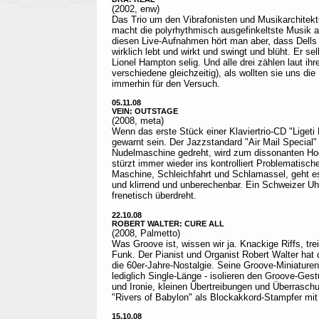
(2002, enw)
Das Trio um den Vibrafonisten und Musikarchitekt
macht die polyrhythmisch ausgefinkeltste Musik au
diesen Live-Aufnahmen hört man aber, dass Dells
wirklich lebt und wirkt und swingt und blüht. Er se
Lionel Hampton selig. Und alle drei zählen laut ihr
verschiedene gleichzeitig), als wollten sie uns di
immerhin für den Versuch.
05.11.08
VEIN: OUTSTAGE
(2008, meta)
Wenn das erste Stück einer Klaviertrio-CD "Ligeti 
gewarnt sein. Der Jazzstandard "Air Mail Special" w
Nudelmaschine gedreht, wird zum dissonanten Ho
stürzt immer wieder ins kontrolliert Problematis
Maschine, Schleichfahrt und Schlamassel, geht e
und klirrend und unberechenbar. Ein Schweizer Uh
frenetisch überdreht.
22.10.08
ROBERT WALTER: CURE ALL
(2008, Palmetto)
Was Groove ist, wissen wir ja. Knackige Riffs, tr
Funk. Der Pianist und Organist Robert Walter hat
die 60er-Jahre-Nostalgie. Seine Groove-Miniature
lediglich Single-Länge - isolieren den Groove-Gest
und Ironie, kleinen Übertreibungen und Überraschu
"Rivers of Babylon" als Blockakkord-Stampfer mit
15.10.08