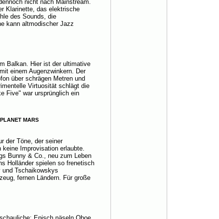
t dennoch nicht nach Mainstream.
r Klarinette, das elektrische
ühle des Sounds, die
che kann altmodischer Jazz
 Balkan. Hier ist der ultimative
 mit einem Augenzwinkern. Der
xofon über schrägen Metren und
mentelle Virtuosität schlägt die
 Five" war ursprünglich ein
 PLANET MARS
r der Töne, der seiner
keine Improvisation erlaubte.
Bugs Bunny & Co., neu zum Leben
s Holländer spielen so frenetisch
y und Tschaikowskys
zeug, fernen Ländern. Für große
eschauliche: Episch näseln Oboe