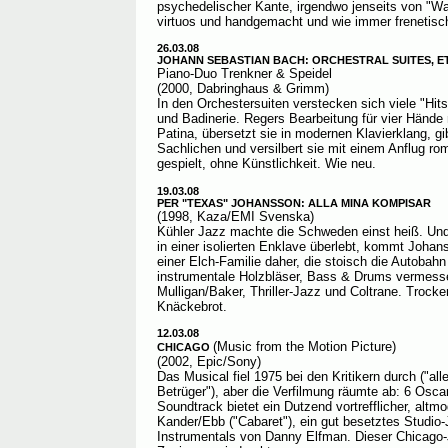
psychedelischer Kante, irgendwo jenseits von "W
virtuos und handgemacht und wie immer frenetisch.
26.03.08
JOHANN SEBASTIAN BACH: ORCHESTRAL SUITES, E
Piano-Duo Trenkner & Speidel
(2000, Dabringhaus & Grimm)
In den Orchestersuiten verstecken sich viele "Hits
und Badinerie. Regers Bearbeitung für vier Hände
Patina, übersetzt sie in modernen Klavierklang, gi
Sachlichen und versilbert sie mit einem Anflug r
gespielt, ohne Künstlichkeit. Wie neu.
19.03.08
PER "TEXAS" JOHANSSON: ALLA MINA KOMPISAR
(1998, Kaza/EMI Svenska)
Kühler Jazz machte die Schweden einst heiß. Und 
in einer isolierten Enklave überlebt, kommt Johans
einer Elch-Familie daher, die stoisch die Autobahn
instrumentale Holzbläser, Bass & Drums vermess
Mulligan/Baker, Thriller-Jazz und Coltrane. Trocke
Knäckebrot.
12.03.08
(Music from the Motion Picture)
CHICAGO
(2002, Epic/Sony)
Das Musical fiel 1975 bei den Kritikern durch ("al
Betrüger"), aber die Verfilmung räumte ab: 6 Osc
Soundtrack bietet ein Dutzend vortrefflicher, alt
Kander/Ebb ("Cabaret"), ein gut besetztes Studio
Instrumentals von Danny Elfman. Dieser Chicago-J