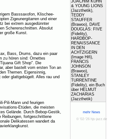
JOACHIM KÜHN
& YOUNG LIONS
(Jazzthetik),
bärigem Basssaxofon, Klischee-
TEDDY
pten Zigeunergitarren und einer
STAUFFER
atz bei extrem ausgedünnter
(Brawoo), DAVE
fen Scherenschnitten. Absolut
DOUGLAS: FIVE
er große Kunst.
(Fidelity),
HARDBOP-
RENAISSANCE
IN DEN
ACHTZIGERN
sax, Bass, Drums, dazu ein paar
(Image Hifi),
on zu hören sind: Ornettes
FRANCIS
"Tijuana Gift Shop". Die
JOHNSON
ar, aber bastelt vom ersten Ton an
(Brawoo),
 den Themen. Eigensinnig,
STANLEY
 oder glattgebügelt. Alles rau und
TURRENTINE
(Fidelity), ein Buch
über HELMUT
ZACHARIAS
(Jazzthetik)
i-Pili-Mann und feurigen
ovisations-Etüden, die meisten
ktes Gelände. Durch Bebop-Gestik,
mehr News
Reibungen, fortgeschrittene
© '02-'26 hjs-jazz.de
tonale Delikatessen wandert da
lavierklangkunst.