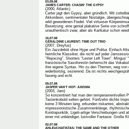
03.09.08
JAMES CARTER: CHASIN' THE GYPSY
(2000, Atlantic)
Carter jagt den Gypsy, aber gründlich. Mit zottel
Akkordeon, sentimentaler Nostalgie, übergeschnap
wild gewordenen Fiedel. Viel virtuoser Körpereins
Besetzung: eine genial plakative Serie von schrof
unauthentisch zwar, aber als Karikatur schon wied
16.07.08
GÉRALDINE LAURENT: TIME OUT TRIO
(2007, Dreyfus)
Ein Jazzdebüt ohne Hype und Politur. Einfach Alt
heimliche Klassiker, die nicht auf jeder Jamsessi
"Rejoicing", Shorters "Lester Left Town", Mingus' 
französische Saxofonistin beherrscht das Vokabul
ihre eigene Syntax. Hin zu den Themen, weg von
widerborstig, sezierend. Da ist nichts weichgespült
faserig und echt.
09.07.08
JASPER VAN'T HOF: AXIOMA
(2003, Jaro)
So konzentriert hat man den temperamentvollen Pil
Tastenkobold selten gehört. Fünfzehn dichte Impr
keine 3 Minuten lang, erkunden riskantes, abstra
impressionistische Zusammenklänge, rhythmische 
Kontrapunktik, Ligeti-artige Verschiebungen und a
einer mit unbändiger, lustvoller Fantasie. Große K
02.07.08
AHLEUCHATISTAS: THE SAME AND THE OTHER