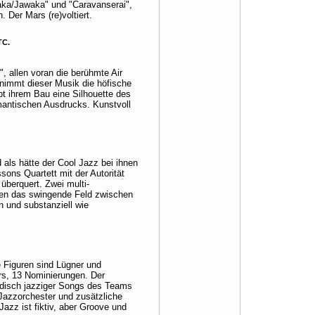
aka/Jawaka" und "Caravanserai",
 Der Mars (re)voltiert.
TC.
", allen voran die berühmte Air
 nimmt dieser Musik die höfische
bt ihrem Bau eine Silhouette des
omantischen Ausdrucks. Kunstvoll
als hätte der Cool Jazz bei ihnen
sons Quartett mit der Autorität
 überquert. Zwei multi-
en das swingende Feld zwischen
n und substanziell wie
le Figuren sind Lügner und
ars, 13 Nominierungen. Der
modisch jazziger Songs des Teams
-Jazzorchester und zusätzliche
azz ist fiktiv, aber Groove und