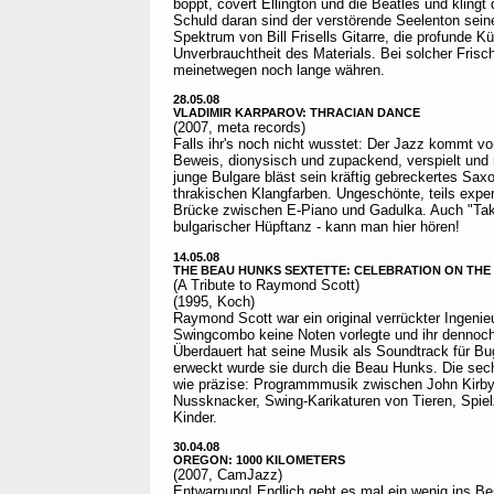
boppt, covert Ellington und die Beatles und kling
Schuld daran sind der verstörende Seelenton seine
Spektrum von Bill Frisells Gitarre, die profunde K
Unverbrauchtheit des Materials. Bei solcher Fris
meinetwegen noch lange währen.
28.05.08
VLADIMIR KARPAROV: THRACIAN DANCE
(2007, meta records)
Falls ihr's noch nicht wusstet: Der Jazz kommt vom
Beweis, dionysisch und zupackend, verspielt und
junge Bulgare bläst sein kräftig gebreckertes Sa
thrakischen Klangfarben. Ungeschönte, teils experi
Brücke zwischen E-Piano und Gadulka. Auch "Take
bulgarischer Hüpftanz - kann man hier hören!
14.05.08
THE BEAU HUNKS SEXTETTE: CELEBRATION ON THE
(A Tribute to Raymond Scott)
(1995, Koch)
Raymond Scott war ein original verrückter Ingenieu
Swingcombo keine Noten vorlegte und ihr dennoch 
Überdauert hat seine Musik als Soundtrack für 
erweckt wurde sie durch die Beau Hunks. Die sech
wie präzise: Programmmusik zwischen John Kirb
Nussknacker, Swing-Karikaturen von Tieren, Spiel
Kinder.
30.04.08
OREGON: 1000 KILOMETERS
(2007, CamJazz)
Entwarnung! Endlich geht es mal ein wenig ins B