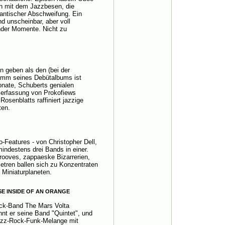
ch mit dem Jazzbesen, die
ntischer Abschweifung. Ein
 unscheinbar, aber voll
nder Momente. Nicht zu
n geben als den (bei der
amm seines Debütalbums ist
nate, Schuberts genialen
ierfassung von Prokofiews
osenblatts raffiniert jazzige
ten.
o-Features - von Christopher Dell,
mindestens drei Bands in einer.
rooves, zappaeske Bizarrerien,
tren ballen sich zu Konzentraten
Miniaturplaneten.
E INSIDE OF AN ORANGE
ock-Band The Mars Volta
nnt er seine Band "Quintet", und
-Jazz-Rock-Funk-Melange mit