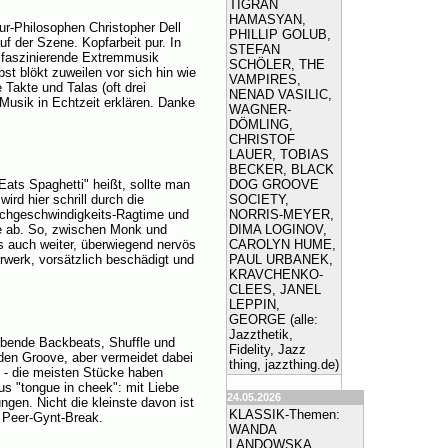
TIGRAN
HAMASYAN,
ur-Philosophen Christopher Dell
PHILLIP GOLUB,
f der Szene. Kopfarbeit pur. In
STEFAN
 faszinierende Extremmusik
SCHÖLER, THE
lbst blökt zuweilen vor sich hin wie
VAMPIRES,
e Takte und Talas (oft drei
NENAD VASILIC,
e Musik in Echtzeit erklären. Danke
WAGNER-
DÖMLING,
CHRISTOF
LAUER, TOBIAS
BECKER, BLACK
DOG GROOVE
Eats Spaghetti" heißt, sollte man
SOCIETY,
ird hier schrill durch die
NORRIS-MEYER,
chgeschwindigkeits-Ragtime und
DIMA LOGINOV,
che ab. So, zwischen Monk und
CAROLYN HUME,
s auch weiter, überwiegend nervös
PAUL URBANEK,
rwerk, vorsätzlich beschädigt und
KRAVCHENKO-
CLEES, JANEL
LEPPIN,
GEORGE (alle:
Jazzthetik,
eibende Backbeats, Shuffle und
Fidelity, Jazz
 den Groove, aber vermeidet dabei
thing, jazzthing.de)
n - die meisten Stücke haben
us "tongue in cheek": mit Liebe
24.05.2026
ngen. Nicht die kleinste davon ist
KLASSIK-Themen:
 Peer-Gynt-Break.
WANDA
LANDOWSKA