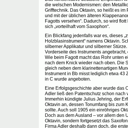
die welschen Modernismen: den Metallk
Grifftechnik. Das Oktavin, so heißt es im 
und mit der üblichen älteren Klappenan
Fagotts versehen“. Dadurch, so wird flott
sich „vorteilhaft vom Saxophon“.
Ein Blickfang jedenfalls war es, dieses „
Holzblasinstrument“ namens Oktavin. Sc
silberner Applikatur und silberner Stürze.
Vorderseite des Instruments angebracht,
Wie beim Fagott macht das Rohr unten ei
nach dem Knick wieder nach oben. Die St
gleich neben dem klarinettenartigen Mu
Instrument in Bb misst lediglich etwa 43 
in C wurde angeboten.
Eine Erfolgsgeschichte aber wurde das O
Adler ließ den Patentschutz schon nach v
Immerhin kündigte Julius Jehring, der Er
Oktavin an, dessen Tonumfang bis zum K
sollte. Auch soll 1905 ein einröhriges Ok
Doch aus dem Ausland – vor allem den U
Oktavin, sondern fortgesetzt das Saxofon
Firma Adler deshalb dann doch, die ers