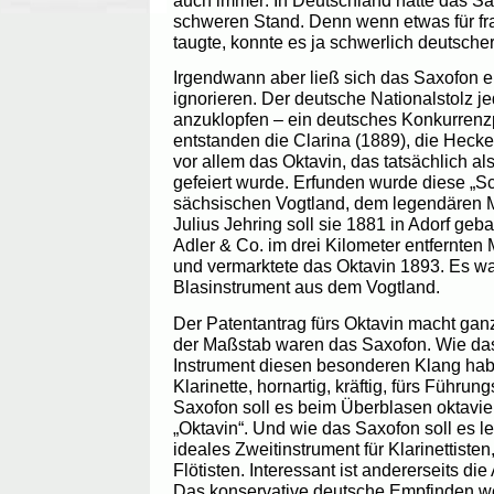
auch immer: In Deutschland hatte das S
schweren Stand. Denn wenn etwas für fr
taugte, konnte es ja schwerlich deutsch
Irgendwann aber ließ sich das Saxofon e
ignorieren. Der deutsche Nationalstolz je
anzuklopfen – ein deutsches Konkurrenz
entstanden die Clarina (1889), die Hecke
vor allem das Oktavin, das tatsächlich a
gefeiert wurde. Erfunden wurde diese „
sächsischen Vogtland, dem legendären M
Julius Jehring soll sie 1881 in Adorf ge
Adler & Co. im drei Kilometer entfernten
und vermarktete das Oktavin 1893. Es war
Blasinstrument aus dem Vogtland.
Der Patentantrag fürs Oktavin macht gan
der Maßstab waren das Saxofon. Wie das
Instrument diesen besonderen Klang ha
Klarinette, hornartig, kräftig, fürs Führu
Saxofon soll es beim Überblasen oktavi
„Oktavin“. Und wie das Saxofon soll es lei
ideales Zweitinstrument für Klarinettisten
Flötisten. Interessant ist andererseits 
Das konservative deutsche Empfinden we