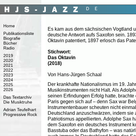
Home
Es kam aus dem sächsischen Vogtland un
Publikationsliste
deutsche Antwort aufs Saxofon sein. 18
Biografie
Oktavin patentiert, 1897 erlosch das Pate
Bücher
Radio
Stichwort:
2019
Das Oktavin
2020
(2018)
2021
2022
Von Hans-Jürgen Schaal
2023
2024
Der krankhafte Nationalismus im 19. Jah
2025
2026
Musikinstrumenten nicht Halt. Als Adolph
seinen Erfindungen Erfolg hatte, brachte 
Das Textarchiv
Paris gegen sich auf – denn Sax war Belg
Die Musiktruhe
Instrumentenbauer scheuten nicht einmal
Adrian Teufelhart
Deutschland anzuschwärzen, indem sie a
Progressive Rock
Patriotismus appellierten. Adolphe Sax h
dem Saxofon ein deutsches Instrument ko
Basstuba oder das Bathyfon – was natürl